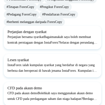
#Tetapan ForexCopy
#Pengikut ForexCopy
#Pedagang ForexCopy
#Pendaftaran ForexCopy
#berhenti melanggan daripada ForexCopy
Perjanjian dengan syarikat
Perjanjian bersama syarikatBagaimanakah saya boleh membuat
kontrak perniagaan dengan InstaForex?Selaras dengan perundangan
di kebanyakkan negara, kesimpulan kontrak secara bertulis tidak
wajib. Mendaftarkan akaun dagangan, anda menerima Per...
Lesen syarikat
InstaForex ialah kumpulan syarikat yang berdaftar di negara yang
berbeza dan beroperasi di bawah jenama InstaForex. Kumpulan itu
termasuk pelbagai entiti undang-undang dan ejen yang diberi kuasa
menyediakan perkhidmatan kepada pelanggan men...
CFD pada akaun demo
CFD pada akaun demoBolehkah saya menggunakan akaun demo
untuk CFD pada perdagangan saham dan niaga hadapan?Berdagang
pada akaun demo adalah sama dengan berdagang pada akaun nyata.