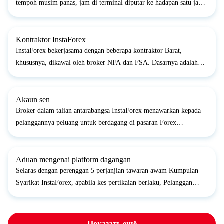
tempoh musim panas, jam di terminal diputar ke hadapan satu jam
ke UTC+3. Waktu terminal dianjak dua kali setahun kerana Eropah
bertukar kepada masa penjimatan cahaya siang dan sebal...
Kontraktor InstaForex
InstaForex bekerjasama dengan beberapa kontraktor Barat,
khususnya, dikawal oleh broker NFA dan FSA. Dasarnya adalah
untuk tidak mendedahkan maklumat secara terbuka, kerana ia akan
menjadi sokongan pengiklanan untuk kontraktor kami, yang ke...
Akaun sen
Broker dalam talian antarabangsa InstaForex menawarkan kepada
pelanggannya peluang untuk berdagang di pasaran Forex
menggunakan akaun, mata wang yang dinyatakan dalam Sen
AS.&nbsp;Jenis akaun Cent.Standard dan Cent.Eurica yang
dimaksudkan u...
Aduan mengenai platform dagangan
Selaras dengan perenggan 5 perjanjian tawaran awam Kumpulan
Syarikat InstaForex, apabila kes pertikaian berlaku, Pelanggan
berhak memfailkan tuntutan dengan Syarikat. Tuntutan diterima
dalam masa dua hari bekerja dari tarikh masalah/isu ber...
Показать ещё