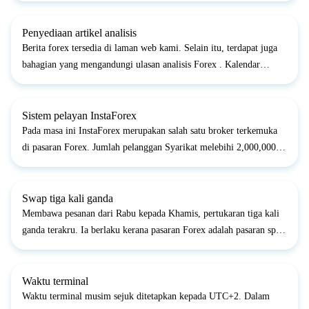
Oleh itu, berdagang pada akaun demo tidak ada had untuk jeni...
Penyediaan artikel analisis
Berita forex tersedia di laman web kami. Selain itu, terdapat juga
bahagian yang mengandungi ulasan analisis Forex . Kalendar
Ekonomi membantu anda mengetahui peristiwa ekonomi utama
dunia.Selain itu, anda boleh melanggan sistem kami yang m...
Sistem pelayan InstaForex
Pada masa ini InstaForex merupakan salah satu broker terkemuka
di pasaran Forex. Jumlah pelanggan Syarikat melebihi 2,000,000
orang di seluruh dunia dan jumlah operasi dagangan InstaForex
meningkat setiap hari. Dalam hal ini, InstaForex mem...
Swap tiga kali ganda
Membawa pesanan dari Rabu kepada Khamis, pertukaran tiga kali
ganda terakru. Ia berlaku kerana pasaran Forex adalah pasaran spot.
Ini bermakna pengiraan semua tawaran dibuat pada hari bekerja
kedua selepas operasi dagangan dilakukan. Itulah...
Waktu terminal
Waktu terminal musim sejuk ditetapkan kepada UTC+2. Dalam