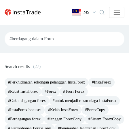
MS
Search results
(27)
#Perkhidmatan sokongan pelanggan InstaForex
#InstaForex
#Rebat InstaForex
#Forex
#Teori Forex
#Cukai dagangan forex
#untuk menjadi rakan niaga InstaForex
#InstaForex bonuses
#Kelab InstaForex
#ForexCopy
#Perdagangan forex
#langgan ForexCopy
#Sistem ForexCopy
# Permohonan ForexCopy
#Pengesahan langganan ForexCopy