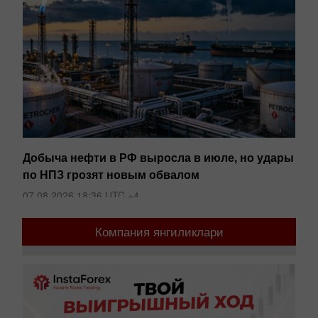
и
Добыча нефти в РФ выросла в июле, но удары
Пе
по НПЗ грозят новым обвалом
06
07.08.2026 18:36 UTC +4
Компания янгиликлари