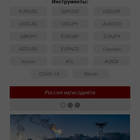
Инструменты:
EURUSD
GBPUSD
USDCHF
USDCAD
USDJPY
AUDUSD
GBPJPY
EURGBP
EURJPY
NZDUSD
EURNZD
Серебро
Золото
#CL
#USDX
COVID-19
Bitcoin
Россия иқтисодиёти