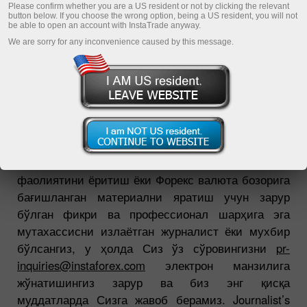
Please confirm whether you are a US resident or not by clicking the relevant
button below. If you choose the wrong option, being a US resident, you will not
be able to open an account with InstaTrade anyway.
We are sorry for any inconvenience caused by this message.
Савдо платформасини юклаб олиш
Агар Сиз ИнстаФорекс компаниясининг
фаолиятини ёритиш ёки Форекс валюта бозорига
бағишланган материални яратиш учун зарур
бўлган фикри ва профессионал шарҳига эга
мутахассисни излаётган журналист ёки мухбир
бўлсангиз, у ҳолда Сиз ўз сўровингизни
pr-
inquiries@instaforex.com
электрон манзилига