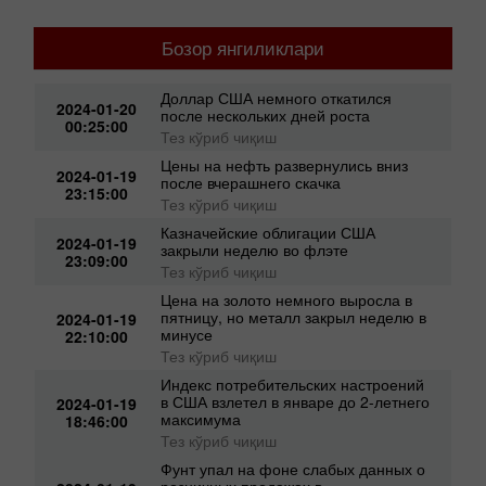
Двойники в сети – конец эпохи биологической
исключительности
Бозор янгиликлари
Доллар США немного откатился
2024-01-20
после нескольких дней роста
00:25:00
Тез кўриб чиқиш
Цены на нефть развернулись вниз
2024-01-19
после вчерашнего скачка
23:15:00
Тез кўриб чиқиш
Казначейские облигации США
2024-01-19
закрыли неделю во флэте
23:09:00
Тез кўриб чиқиш
Цена на золото немного выросла в
пятницу, но металл закрыл неделю в
2024-01-19
минусе
22:10:00
Тез кўриб чиқиш
Индекс потребительских настроений
в США взлетел в январе до 2-летнего
2024-01-19
максимума
18:46:00
Тез кўриб чиқиш