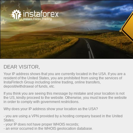
Асосий саҳифа
Поддержка
Матбуот учун
Сотрудничество с прессой
DEAR VISITOR,
Биз ИнстаФинтех компаниялари гуруҳи ишга тааллуқли
Your IP address shows that you are currently located in the USA. If you are a
бача саволларга жавоб беришга тайёрмиз: далиллар,
resident of the United States, you are prohibited from using the services of
InstaFintech Group including online trading, online transfers,
шарҳлар, интервью, фотосуратлар, янгиликлар,
deposit/withdrawal of funds, etc.
эълонлар. Бу хизматдан фақат журналистлар ва ОАВ
If you think you are seeing this message by mistake and your location is not
вакиллари фойдаланишлари мумкин.
the US, kindly proceed to the website. Otherwise, you must leave the website
in order to comply with government restrictions.
Биз Сизга керак бўладиган барча зарур маълумотни
Why does your IP address show your location as the USA?
иложи борича тез муддатда тақдим этишдан
- you are using a VPN provided by a hosting company based in the United
миннатдормиз.
States;
- your IP does not have proper WHOIS records;
- an error occurred in the WHOIS geolocation database.
Свяжитесь с нами по e-mail