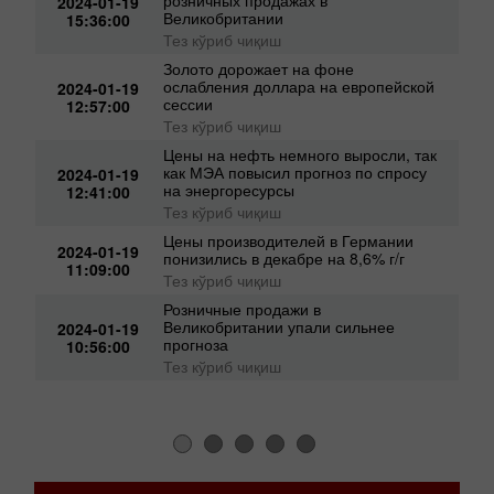
Фунт упал на фоне слабых данных о
розничных продажах в
2024-01-19
Великобритании
15:36:00
Тез кўриб чиқиш
Золото дорожает на фоне
ослабления доллара на европейской
2024-01-19
сессии
12:57:00
Тез кўриб чиқиш
Цены на нефть немного выросли, так
как МЭА повысил прогноз по спросу
2024-01-19
на энергоресурсы
12:41:00
Тез кўриб чиқиш
Цены производителей в Германии
2024-01-19
понизились в декабре на 8,6% г/г
11:09:00
Тез кўриб чиқиш
Розничные продажи в
Великобритании упали сильнее
2024-01-19
прогноза
10:56:00
Тез кўриб чиқиш