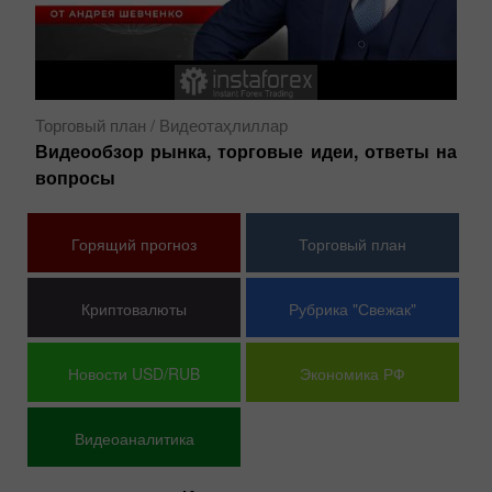
цу
Фу
Ми
Торговый план
/ Видеотаҳлиллар
С
Видеообзор рынка, торговые идеи, ответы на
вопросы
Горящий прогноз
Торговый план
Криптовалюты
Рубрика "Свежак"
Новости USD/RUB
Экономика РФ
Видеоаналитика