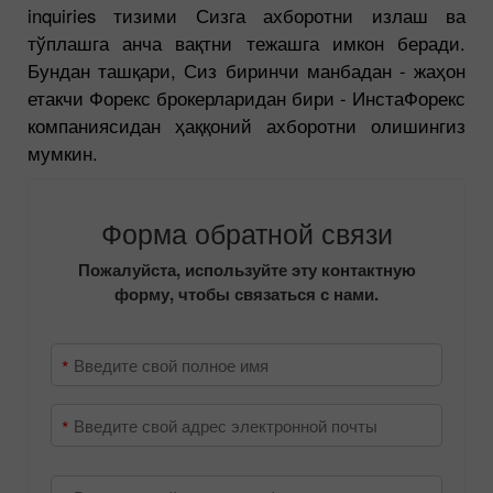
жўнатишингиз зарур ва биз энг қисқа
муддатларда Сизга жавоб берамиз. Journalist’s
inquiries тизими Сизга ахборотни излаш ва
тўплашга анча вақтни тежашга имкон беради.
Бундан ташқари, Сиз биринчи манбадан - жаҳон
етакчи Форекс брокерларидан бири - ИнстаФорекс
компаниясидан ҳаққоний ахборотни олишингиз
мумкин.
Форма обратной связи
Пожалуйста, используйте эту контактную
форму, чтобы связаться с нами.