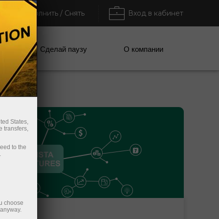
Пополнить / Снять
Вход в кабинет
ании
Сделай паузу
О компании
ted States,
 transfers,
ceed to the
.
ou choose
e anyway.
Пополнить торговый
Вывести деньги со