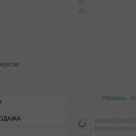
ерсов:
Уверены, ч
h
РОДАЖА