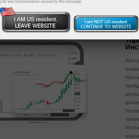
y for any inconvenience caused by this message.
Тор
Инс
Инста
возмо
Инста
трейд
котор
финан
Незав
любит
Инста
компа