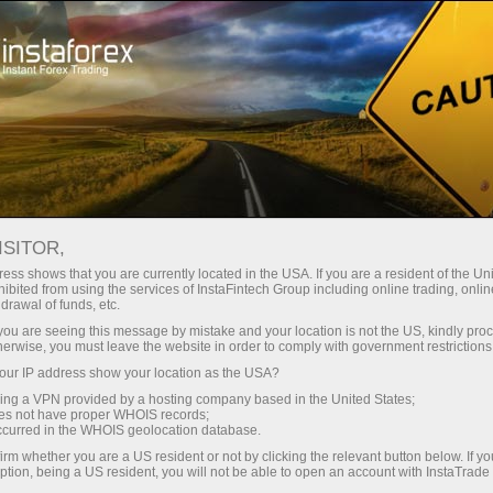
строе открытие счета
Торговая платформа
Начинающим
Партнерам
Сервисы комп
ISITOR,
рсы
ess shows that you are currently located in the USA. If you are a resident of the Uni
ibited from using the services of InstaFintech Group including online trading, online
drawal of funds, etc.
лучайте прибыль. Для открытия сделок
k you are seeing this message by mistake and your location is not the US, kindly pro
herwise, you must leave the website in order to comply with government restrictions
ur IP address show your location as the USA?
sing a VPN provided by a hosting company based in the United States;
oes not have proper WHOIS records;
occurred in the WHOIS geolocation database.
irm whether you are a US resident or not by clicking the relevant button below. If y
ption, being a US resident, you will not be able to open an account with InstaTrad
Открыть торговый счет
Открыть демосчет