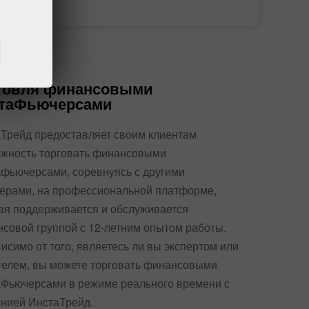
счет
счета
говля финансовыми
таФьючерсами
Трейд предоставляет своим клиентам
жность торговать финансовыми
фьючерсами, соревнуясь с другими
ерами, на профессиональной платформе,
ая поддерживается и обслуживается
совой группой с 12-летним опытом работы.
исимо от того, являетесь ли вы экспертом или
елем, вы можете торговать финансовыми
Фьючерсами в режиме реального времени с
нией ИнстаТрейд.