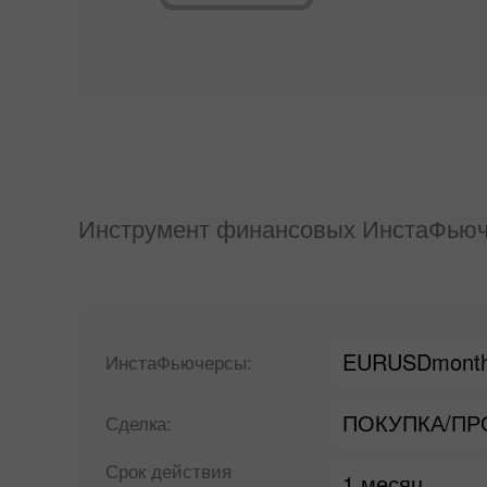
Инструмент финансовых ИнстаФьюч
EURUSDmont
ИнстаФьючерсы:
ПОКУПКА/П
Сделка:
Срок действия
1 месяц