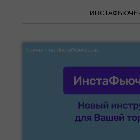
ИНСТАФЬЮЧЕР
Торговля на ИнстаФьючерсах