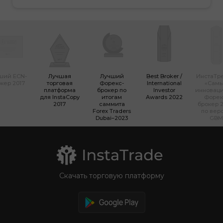
ший ECN-
Лучшая
Лучший
Best Broker /
ИнстаТр
кер 2017
торговая
Форекс-
International
«Сам
платформа
брокер по
Investor
инновац
для InstaCopy
итогам
Awards 2022
Форек
2017
саммита
брокер 2
Forex Traders
по вер
Dubai–2023
GBM
Скачать торговую платформу