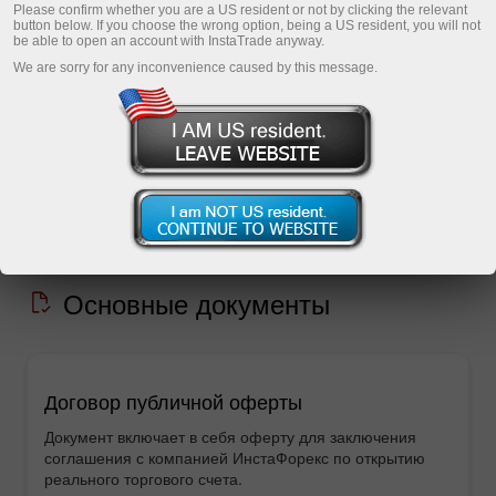
пользователей и компании. Для удобства все
Please confirm whether you are a US resident or not by clicking the relevant
button below. If you choose the wrong option, being a US resident, you will not
цифровые документы можно скачать прямо
be able to open an account with InstaTrade anyway.
с этой страницы или же прочитать онлайн.
We are sorry for any inconvenience caused by this message.
Открыть торговый счет
Открыть демосчет
Основные документы
Договор публичной оферты
Документ включает в себя оферту для заключения
соглашения с компанией ИнстаФорекс по открытию
реального торгового счета.