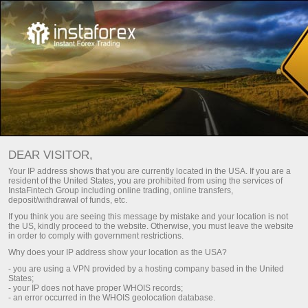
เอกสสารที่สำคัญ
DEAR VISITOR,
เอกสารที่สำคัญ
Your IP address shows that you are currently located in the USA. If you are a
resident of the United States, you are prohibited from using the services of
InstaFintech Group including online trading, online transfers,
deposit/withdrawal of funds, etc.
ในหน้านี้คุณจะพบเอกสสารพื้นฐานที่กำหนด
If you think you are seeing this message by mistake and your location is not
ความสัมพันธ์ระหว่าง InstaTrade และลูกค้าของ
the US, kindly proceed to the website. Otherwise, you must leave the website
บริษัท เราเเนะนำให้คุณตรวจสอบเอกสสาร
in order to comply with government restrictions.
ทั้งหมดด้วยความระมัดระวังและใส่ใจ เอกสาร
Why does your IP address show your location as the USA?
เหล่านี้มีข้อมูลกิจกรรมภายในบริษัท สิทธิ ข้อ
- you are using a VPN provided by a hosting company based in the United
กำหนดของโบรกเกอร์และลุกค้า
States;
- your IP does not have proper WHOIS records;
- an error occurred in the WHOIS geolocation database.