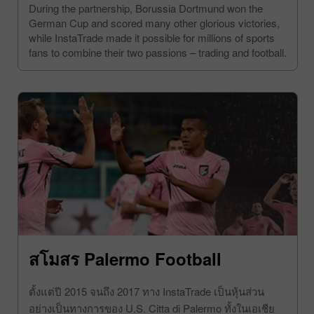
clubs in Germany is surely a bright page in our history.
During the partnership, Borussia Dortmund won the
German Cup and scored many other glorious victories,
while InstaTrade made it possible for millions of sports
fans to combine their two passions – trading and football.
สโมสร Palermo Football
ตั้งแต่ปี 2015 จนถึง 2017 ทาง InstaTrade เป็นหุ้นส่วน