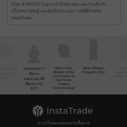
ของสโมสร Tornado ไดเข้าสู่การชิงถ้วยรางวัล Grand Mix
Fight & PROFC Cup การได้สนับสนุน และร่วมมือกับ
สโมสรการต่อสู้ และยังเป็นประสบการณ์ที่ดีสำหรับ
InstaTrade
Best Forex
Best Affiliate
Best
เกอร์ ECN
แพลตฟอร์มการ
Broker at the
Program 2022
InstaTr
ที่สุดประจำปี
ซื้อขาย
conclusion of
broker 
2017
InstaCopy ที่ดี
the Forex
ที่สุดประจำปี
Traders
Summit Dubai
2017