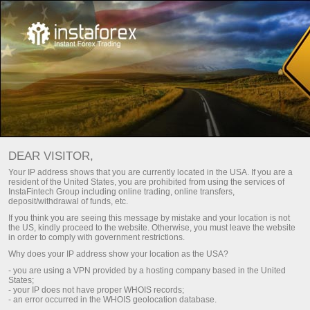
หลัก
เกี่ยวกับพวกเรา
InstaSport
InstaSport
DEAR VISITOR,
ทะเยอทะยาน, มุ่งมั่น และแน่วแน่ นี้เป็นทุกอย่างที่มีในหุ้นส่วน
Your IP address shows that you are currently located in the USA. If you are a
resident of the United States, you are prohibited from using the services of
และแบรนแอมบ่าเดอร์ของทางเรา มาสร้างแรงบันดาลใจจาก
InstaFintech Group including online trading, online transfers,
deposit/withdrawal of funds, etc.
ตัวอย่างของพวกเขา และมุ่งหน้าสู่ชัยชนะต่อไป
If you think you are seeing this message by mistake and your location is not
the US, kindly proceed to the website. Otherwise, you must leave the website
in order to comply with government restrictions.
ดาวน์โหลดแพลตฟอร์มการซื้อขาย
Why does your IP address show your location as the USA?
- you are using a VPN provided by a hosting company based in the United
States;
- your IP does not have proper WHOIS records;
- an error occurred in the WHOIS geolocation database.