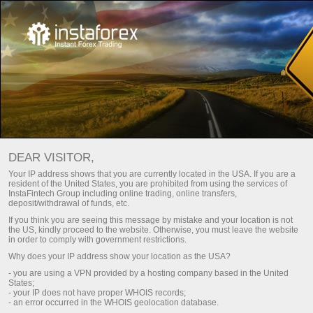
การตรวจสอบ PAMM
ดาวน์โหลดแพลนฟอร์มสำหรับการเทรด Metatrader
DEAR VISITOR,
Your IP address shows that you are currently located in the USA. If you are a
resident of the United States, you are prohibited from using the services of
InstaFintech Group including online trading, online transfers,
deposit/withdrawal of funds, etc.
If you think you are seeing this message by mistake and your location is not
All
Compare
the US, kindly proceed to the website. Otherwise, you must leave the website
accounts
Portfolios
(0)
in order to comply with government restrictions.
Why does your IP address show your location as the USA?
- you are using a VPN provided by a hosting company based in the United
All accounts (lite)
All accounts (full)
States;
- your IP does not have proper WHOIS records;
- an error occurred in the WHOIS geolocation database.