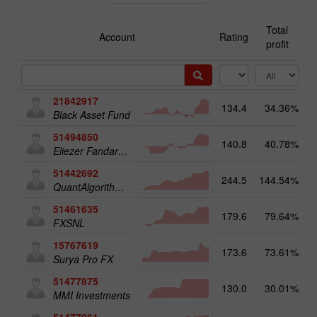
Total
Account
Rating
profit
21842917
134.4
34.36%
2
Black Asset Fund
51494850
140.8
40.78%
1
Eliezer Fandaruff Hartmann
51442692
244.5
144.54%
QuantAlgorithms Gold Plus
51461635
179.6
79.64%
FXSNL
15767619
173.6
73.61%
Surya Pro FX
51477875
130.0
30.01%
MMI Investments
51477061