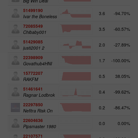
Big Win Deal
51499190
3.6
-94.70%
Ivar the Boneless
72085549
3.5
-60.57%
Chibaby001
51429085
2.0
-27.89%
justi2001 2
22398909
1.7
-100.00%
Govathub4HNI
15772207
0.5
38.05%
RAKFM
51461641
0.4
-99.62%
Ragnar Lodbrok
22297850
0.2
-86.47%
Nefitra Risk On
22604636
0.0
0.00%
Pipsmaster 1980
22107571