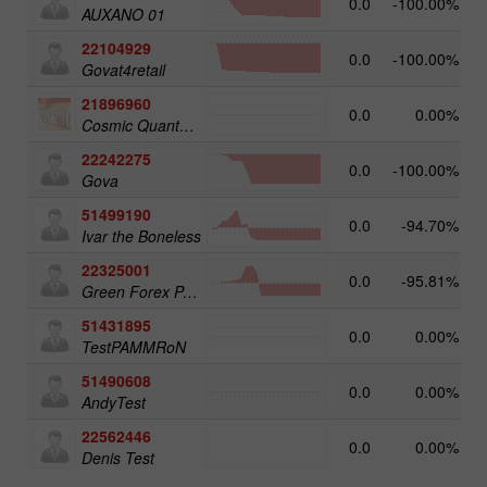
0.0
-100.00%
AUXANO 01
22104929
0.0
-100.00%
Govat4retail
21896960
0.0
0.00%
Cosmic Quantum Matrix
22242275
0.0
-100.00%
Gova
51499190
0.0
-94.70%
Ivar the Boneless
22325001
0.0
-95.81%
Green Forex Pamm
51431895
0.0
0.00%
TestPAMMRoN
51490608
0.0
0.00%
AndyTest
22562446
0.0
0.00%
Denis Test