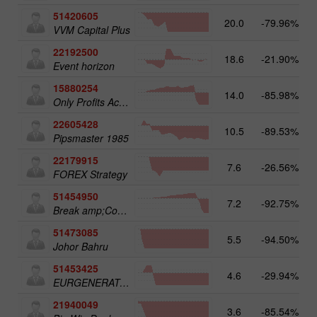
51420605
20.0
-79.96%
VVM Capital Plus
22192500
18.6
-21.90%
Event horizon
15880254
14.0
-85.98%
Only Profits Academy
22605428
10.5
-89.53%
Pipsmaster 1985
22179915
7.6
-26.56%
FOREX Strategy
51454950
7.2
-92.75%
Break amp;Cover; IT 1AACC I0B
51473085
5.5
-94.50%
Johor Bahru
51453425
4.6
-29.94%
EURGENERATOR02 CH9USD100
21940049
3.6
-85.54%