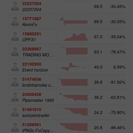
22237204
69.5
-30.45%
22237204
15771887
69.5
-30.55%
KevinFx
15880251
67.0
-33.04%
OPFX1
22368967
63.1
-78.47%
TRADING MOHIYATI
22192500
40.0
6.99%
Event horizon
51474936
39.8
-91.92%
lordvinsmoke company
22605428
36.2
-63.81%
Pipsmaster 1985
51491810
24.2
-75.80%
scorpiontrader
51399591
20.8
-98.46%
iPNGc FxCopyPAMM TRADER1