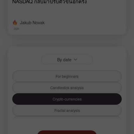
NASDAQ กลับมาปรับตัวขึ้นอีกครั้ง
Jakub Novak
ago
By date
For beginners
Candlestick analysis
Crypto-currencies
Fractal analysis
Fundamental analysis
Hot forecast