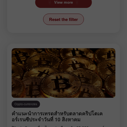
View more
Ichimoku Indicator
Reset the filter
News
Stock Markets
Technical analysis
Trading plan
Trend line
Wave analysis
Instruments:
Crypto-currencies
EURUSD
GBPUSD
คำแนะนำการเทรดสำหรับตลาดคริปโตเค
USDCHF
USDCAD
อร์เรนซีประจำวันที่ 10 สิงหาคม
USDJPY
AUDUSD