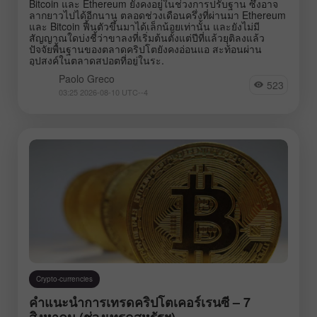
Bitcoin และ Ethereum ยังคงอยู่ในช่วงการปรับฐาน ซึ่งอาจ
ลากยาวไปได้อีกนาน ตลอดช่วงเดือนครึ่งที่ผ่านมา Ethereum
และ Bitcoin ฟื้นตัวขึ้นมาได้เล็กน้อยเท่านั้น และยังไม่มี
สัญญาณใดบ่งชี้ว่าขาลงที่เริ่มต้นตั้งแต่ปีที่แล้วยุติลงแล้ว
ปัจจัยพื้นฐานของตลาดคริปโตยังคงอ่อนแอ สะท้อนผ่าน
อุปสงค์ในตลาดสปอตที่อยู่ในระ.
Paolo Greco
523
03:25 2026-08-10 UTC--4
Crypto-currencies
คำแนะนำการเทรดคริปโตเคอร์เรนซี – 7
สิงหาคม (ช่วงเทรดสหรัฐฯ)