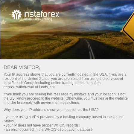
For traders
Trade analysis articles
Trade reviews
บทวิเคราะห์ตลาด FOREX –
DEAR VISITOR,
อัปเดตตลาดรายวัน
Your IP address shows that you are currently located in the USA. If you are a
resident of the United States, you are prohibited from using the services of
InstaFintech Group including online trading, online transfers,
deposit/withdrawal of funds, etc.
ย
การฝากเงิน
If you think you are seeing this message by mistake and your location is not
the US, kindly proceed to the website. Otherwise, you must leave the website
in order to comply with government restrictions.
การถอนเงิน
Why does your IP address show your location as the USA?
- you are using a VPN provided by a hosting company based in the United
States;
- your IP does not have proper WHOIS records;
- an error occurred in the WHOIS geolocation database.
Fresh analysis articles