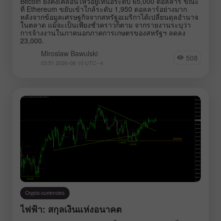
Bitcoin ยังคงเคลื่อนไหวอยู่เหนือระดับ 65,000 ดอลลาร์ ขณะ
ที่ Ethereum ขยับเข้าใกล้ระดับ 1,950 ดอลลาร์อย่างมาก
GBPJPY
EURGBP
หลังจากข้อมูลเศรษฐกิจจากสหรัฐอเมริกาได้เปลี่ยนดุลอำนาจ
ในตลาด แม้จะเป็นเพียงชั่วคราวก็ตาม จากรายงานระบุว่า
EURJPY
NZDUSD
การจ้างงานในภาคนอกภาคการเกษตรของสหรัฐฯ ลดลง
23,000.
EURNZD
Silver
Miroslaw Bawulski
Gold
#USDX
508
03:51 2026-08-10 UTC--4
Analysts:
Go to the list of analysts
Crypto-currencies
ไฟฟ้า: สกุลเงินแห่งอนาคต
Bawulski Miroslaw
Greco Paolo
Novak