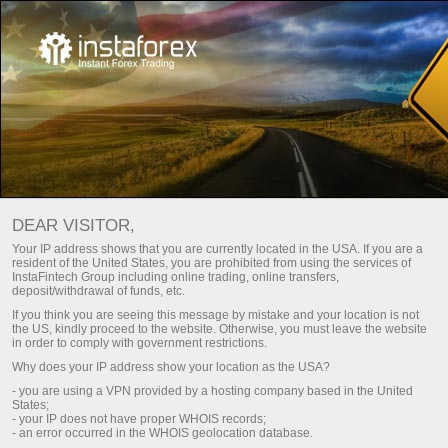
ฟอรั่ม
เปิดบัญชีเทรด
DEAR VISITOR,
เปิดบัญชีเดโม
Your IP address shows that you are currently located in the USA. If you are a
resident of the United States, you are prohibited from using the services of
InstaFintech Group including online trading, online transfers,
deposit/withdrawal of funds, etc.
If you think you are seeing this message by mistake and your location is not
ด้านล่างคือรายชื่อฟอรั่มที่ทางบริษัท InstaTrade แสดง
the US, kindly proceed to the website. Otherwise, you must leave the website
in order to comply with government restrictions.
อย่างเป็นทางการ คุณสามารถถามคำถามใน ฟอรั่มไหน
Why does your IP address show your location as the USA?
ก็ได้โดยทางเรารับประกันว่าคุณจะได้รับคำตอบที่เป็น
- you are using a VPN provided by a hosting company based in the United
ประโยชน์อย่างแน่นอน
States;
- your IP does not have proper WHOIS records;
- an error occurred in the WHOIS geolocation database.