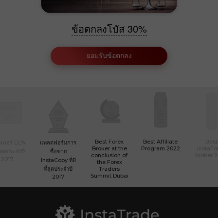
ข้อตกลงโบัส 30%
ยอมรับข้อตกลง
Best Forex
Best Affiliate
Best
เกอร์ ECN
แพลตฟอร์มการ
Broker at the
Program 2022
InstaTr
ที่สุดประจำปี
ซื้อขาย
conclusion of
broker 
2017
InstaCopy ที่ดี
the Forex
ที่สุดประจำปี
Traders
Summit Dubai
2017