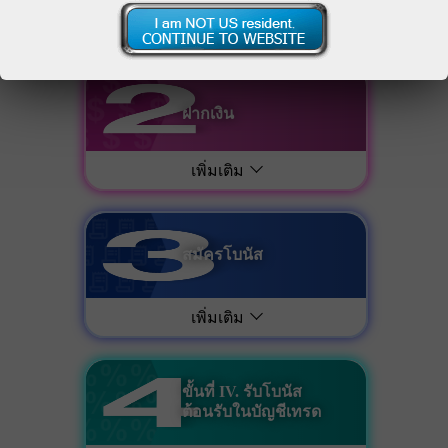
ดำเนินตามขั้นที่ II
ฝากเงิน
เพิ่มเติม
สมัครโบนัส
เพิ่มเติม
ขั้นที่ IV. รับโบนัส
ต้อนรับในบัญชีเทรด