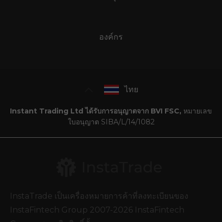
องค์กร
ไทย
Instant Trading Ltd ได้รับการอนุญาตจาก BVI FSC,
หมายเลข
ใบอนุญาต SIBA/L/14/1082
InstaTrade เป็นเครื่องหมายการค้าที่ลงทะเบียนของ
InstaFintech Group 2007-2026 InstaFintech