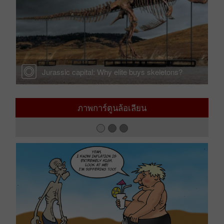
r —
Jurassic capital: Why elite buys skeletons?
ภาพการ์ตูนล้อเลียน