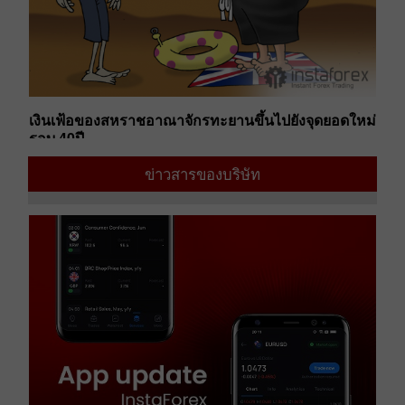
เง
ต
เงินเฟ้อของสหราชอาณาจักรทะยานขึ้นไปยังจุดยอดใหม่
ดอ
รอบ 40ปี
08
12:39 2022-08-26 UTC+00
ข่าวสารของบริษัท