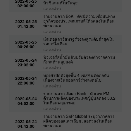
2022-05-25
นิวซีแลนด์ในวันพุธ
02:00:00
แสดงด่วน
รายงานจาก BoK - ดัชนีความเชื่อมั่นทาง
ธุรกิจของประเทศเกาหลีใต้ลดลงในเดือน
2022-05-25
พฤษภาคม
01:42:00
แสดงด่วน
เงินดอลลาร์สหรัฐร่วงลงสู่ระดับต่ำสุดใน
2022-05-25
รอบหนึ่งเดือน
00:26:00
แสดงด่วน
น
ฟิวเจอร์สน้ำมันดิบปรับตัวลงต่ำจากความ
2022-05-24
กังวลด้านอุปสงค์
23:02:00
แสดงด่วน
ทองคำปิดตัวสูงขึ้น 4 เซสชั่นติดต่อกัน
2022-05-24
เนื่องจากเงินดอลลาร์ร่วงลงต่อไป
22:06:00
แสดงด่วน
รายงานจาก Jibun Bank - ตัวเลข PMI
ด้านการผลิตของประเทศญี่ปุ่นลดลง 53.2
2022-05-24
ในเดือนพฤษภาคม
04:52:00
แสดงด่วน
รายงานจาก S&P Global ระบุว่าภาคการ
ผลิตของออสเตรเลียชะลอตัวลงในเดือน
2022-05-24
พฤษภาคม
04:42:00