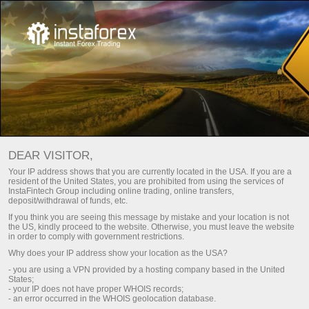
For traders
Analysis
วันหยุดตามเทศกาลและการสังเกตการณ์จากทั่วทุกมุมโลก
DEAR VISITOR,
Your IP address shows that you are currently located in the USA. If you are a
resident of the United States, you are prohibited from using the services of
วันหยุดตามเทศกาลและการ
InstaFintech Group including online trading, online transfers,
deposit/withdrawal of funds, etc.
สังเกตการณ์จากทั่วทุกมุมโลก
If you think you are seeing this message by mistake and your location is not
the US, kindly proceed to the website. Otherwise, you must leave the website
in order to comply with government restrictions.
Why does your IP address show your location as the USA?
ทำการฝากเงิน
- you are using a VPN provided by a hosting company based in the United
States;
- your IP does not have proper WHOIS records;
- an error occurred in the WHOIS geolocation database.