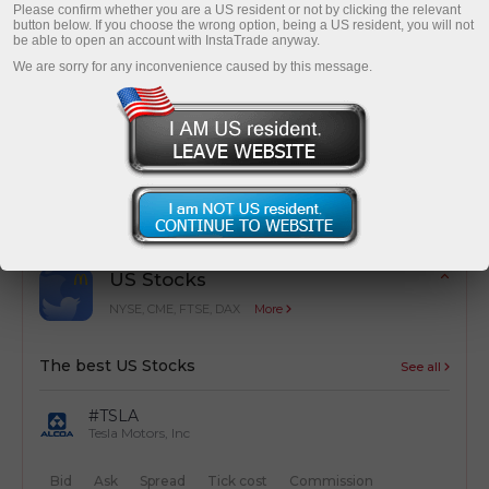
Please confirm whether you are a US resident or not by clicking the relevant
button below. If you choose the wrong option, being a US resident, you will not
be able to open an account with InstaTrade anyway.
We are sorry for any inconvenience caused by this message.
Cost optimization
Simple calculation of trading costs from
transactions
US Stocks
NYSE, CME, FTSE, DAX
More
The best US Stocks
See all
#TSLA
Tesla Motors, Inc
Bid
Ask
Spread
Tick cost
Commission