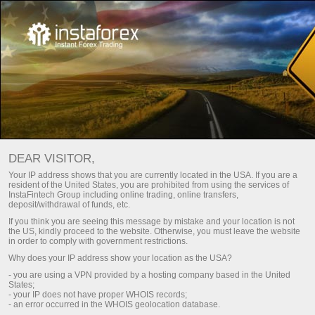
เลือกโบนัสที่เหมาะกับสไตล์การเทรด
InstaTrade -
หุ้นส่วนอย่างเป็นทางการของ Dragon
ของคุณ!
Racing
DEAR VISITOR,
สูงสุด 100% ของเงินฝาก และถอนกำไรได้อย่างอิสระ
Your IP address shows that you are currently located in the USA. If you are a
อนาคตกำลังมาถึง -
resident of the United States, you are prohibited from using the services of
รับเลย
InstaFintech Group including online trading, online transfers,
InstaTrade และ Dragon Racing
deposit/withdrawal of funds, etc.
If you think you are seeing this message by mistake and your location is not
the US, kindly proceed to the website. Otherwise, you must leave the website
in order to comply with government restrictions.
Why does your IP address show your location as the USA?
มาเป็นส่วนหนึ่งในทีมของพวกเรา
มาเป็นส่วนหนึ่งในทีมของพวกเรา
- you are using a VPN provided by a hosting company based in the United
States;
- your IP does not have proper WHOIS records;
- an error occurred in the WHOIS geolocation database.