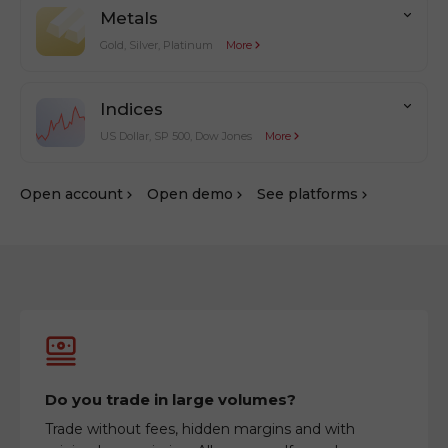
Metals
Gold, Silver, Platinum
More
Indices
US Dollar, SP 500, Dow Jones
More
Оpen account
Оpen demo
See platforms
Do you trade in large volumes?
Trade without fees, hidden margins and with