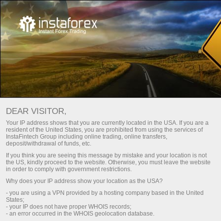
หลัก
About us
Awards
รายชื่อรางวัล InstaTrade
DEAR VISITOR,
InstaTrade เป็นหนึ่งในแบรนด์ฟอเร็กซ์ชั้นนำระดับโลก บริษัท
Your IP address shows that you are currently located in the USA. If you are a
resident of the United States, you are prohibited from using the services of
หลังแห่งที่ทำงานอยู่เบื้องหลังให้กับแบรนด์ InstaTrade ต่างมี
InstaFintech Group including online trading, online transfers,
deposit/withdrawal of funds, etc.
สถานะการแข่งขันที่เข้มงวดในทุกส่วน เครือของบริษัทเหล่านี้
If you think you are seeing this message by mistake and your location is not
ได้รับรางวัลอันเลื่องชื่อมามากมายจากวรสารเชิงธุรกิจ และ
the US, kindly proceed to the website. Otherwise, you must leave the website
โครงการนิทรรศการเฉพาะทางสำหรับคุณภาพที่สมบูรณ์แบบ,
in order to comply with government restrictions.
ความปลอดภัย, แนวทางต่อนวัตกรรม และบริการ แล้วข้อเสนอ
Why does your IP address show your location as the USA?
อันมากมาย
- you are using a VPN provided by a hosting company based in the United
States;
- your IP does not have proper WHOIS records;
- an error occurred in the WHOIS geolocation database.