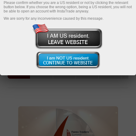
ลงทะเบียนบัญชีส่วนตัว
Please confirm whether you are a US resident or not by clicking the relevant
button below. If you choose the wrong option, being a US resident, you will not
be able to open an account with InstaTrade anyway.
เปิดบัญชีซื้อขาย
We are sorry for any inconvenience caused by this message.
เปิดบัญชีเดโม่
2025
2024
2023
2022
2020
201