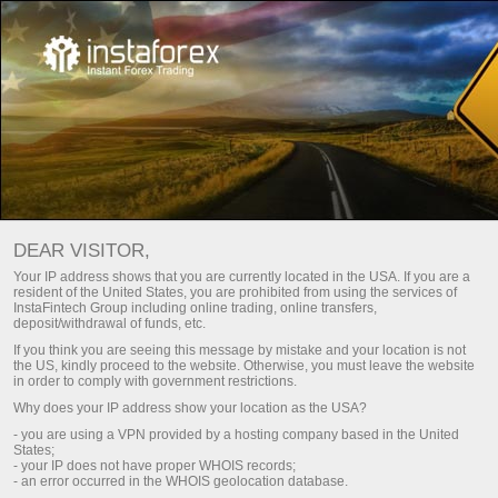
สำหรับผู้เริ่มต้นใหม่
Training
DEAR VISITOR,
Your IP address shows that you are currently located in the USA. If you are a
TRAINING WITH INSTATRADE
resident of the United States, you are prohibited from using the services of
InstaFintech Group including online trading, online transfers,
deposit/withdrawal of funds, etc.
If you think you are seeing this message by mistake and your location is not
ทำการฝากเงิน
the US, kindly proceed to the website. Otherwise, you must leave the website
in order to comply with government restrictions.
Why does your IP address show your location as the USA?
- you are using a VPN provided by a hosting company based in the United
States;
- your IP does not have proper WHOIS records;
- an error occurred in the WHOIS geolocation database.