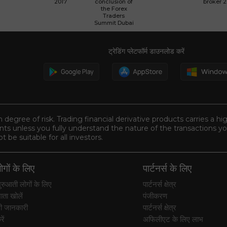
2017
conclusion of
broker 
the Forex
Traders
Summit Dubai
ट्रेडिंग प्लेटफॉर्म डाउनलोड करें
n degree of risk. Trading financial derivative products carries a hi
s unless you fully understand the nature of the transactions you
be suitable for all investors.
गों के लिए
पार्टनर्स के लिए
रुआती लोगों के लिए
पार्टनर्स क्षेत्र
ाता खोलें
पंजीकरण
ी जानकारी
पार्टनर्स क्षेत्र
ें
अफिलीएट के लिए लाभ