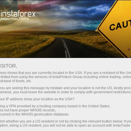
ा
तुरंत खाता खोलना
ट्रेडिंग प्लेटफॉर्म
जम
नए लोगों के लिए
पार्टनर्स के लिए
कंपनी सेवाएँ
DE
ISITOR,
ess shows that you are currently located in the USA. If you are a resident of the Uni
ibited from using the services of InstaFintech Group including online trading, online
drawal of funds, etc.
k you are seeing this message by mistake and your location is not the US, kindly pro
herwise, you must leave the website in order to comply with government restrictions
ur IP address show your location as the USA?
sing a VPN provided by a hosting company based in the United States;
oes not have proper WHOIS records;
occurred in the WHOIS geolocation database.
irm whether you are a US resident or not by clicking the relevant button below. If y
ption, being a US resident, you will not be able to open an account with InstaTrad