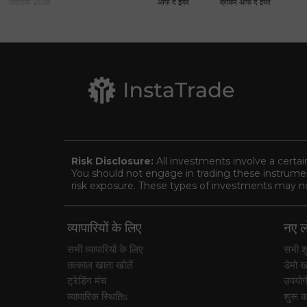
प्लेटफॉर्म 2018
ऑफ द ईयर
ब्रोकर ऑफ द ईयर
Risk Disclosure:
All investments involve a certai
You should not engage in trading these instrument
risk exposure. These types of investments may not 
व्यापारियों के लिए
नए लो
सभी व्यापारियों के लिए
सभी शु
तत्काल खाता खोलें
डेमो ख
ट्रेडिंग मंच
उपयोग
व्यापारिक स्थितिs
शुरू कर