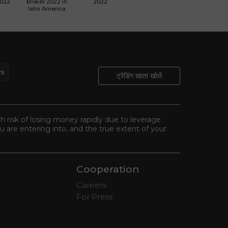
2022
broker 2022 in
2022
latin America
ट्रेडिंग खाता खोलें
gh risk of losing money rapidly due to leverage.
 are entering into, and the true extent of your
Cooperation
Careers
For Press