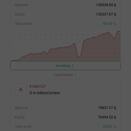
Balance
136938.69 $
Equity
135337.67 $
Total profit
40.02 %
Investing
Copy trades
51360127
D-fx-toBaryCenters
Balance
76837.07 $
Equity
76494.52 $
Total profit
223.6 %