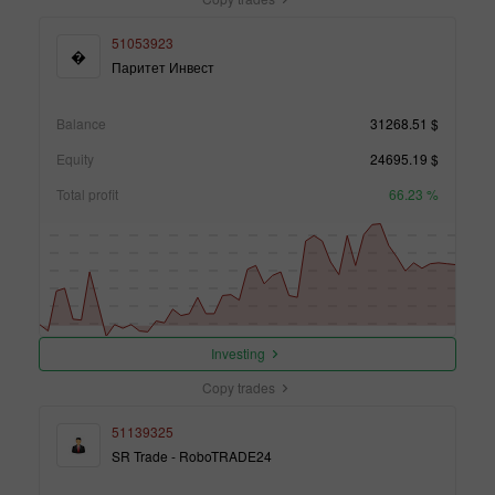
51053923
�
Паритет Инвест
Balance
31268.51 $
Equity
24695.19 $
Total profit
66.23 %
Investing
Copy trades
51139325
SR Trade - RoboTRADE24