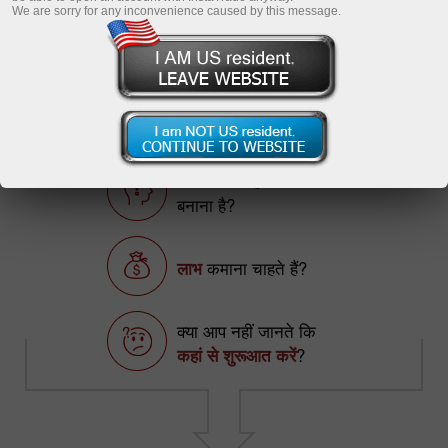
InstaCopy in details
We are sorry for any inconvenience caused by this message.
Registration
शीर्ष 5 ट्रेडर्स
फॉरेक्स पर
पहलचा चरण
बनाना है?
लाभ
कमाना चाहते हैं?
क्या आप नहीं जानते कि
कहां से शुरूआत करें
?