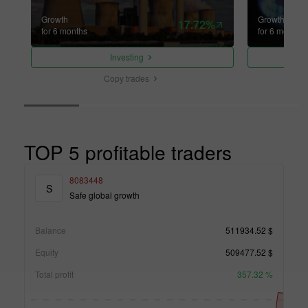
Growth
Growth
17.72%
for 6 months
for 6 months
Investing
Copy trades
TOP 5 profitable traders
8083448
S
Safe global growth
Balance
511934.52 $
Equity
509477.52 $
Total profit
357.32 %