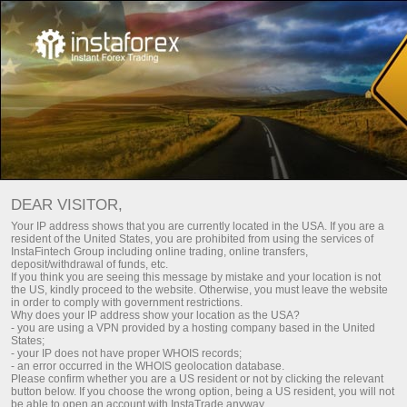
शीर्ष 5 ट्रेडर्स
मेटाट्रेडर ट्रेडिंग प्लेटफॉर्म डाउनलोड करें
DEAR VISITOR,
Your IP address shows that you are currently located in the USA. If you are a
resident of the United States, you are prohibited from using the services of
InstaFintech Group including online trading, online transfers,
deposit/withdrawal of funds, etc.
InstaCopy
If you think you are seeing this message by mistake and your location is not
the US, kindly proceed to the website. Otherwise, you must leave the website
TOP-5 traders
in order to comply with government restrictions.
Why does your IP address show your location as the USA?
- you are using a VPN provided by a hosting company based in the United
Monitoring
States;
- your IP does not have proper WHOIS records;
- an error occurred in the WHOIS geolocation database.
FAQ
Please confirm whether you are a US resident or not by clicking the relevant
button below. If you choose the wrong option, being a US resident, you will not
be able to open an account with InstaTrade anyway.