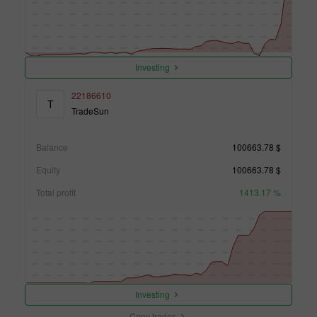
Investing
22186610
T
TradeSun
Balance
100663.78 $
Equity
100663.78 $
Total profit
1413.17 %
Investing
Copy trades