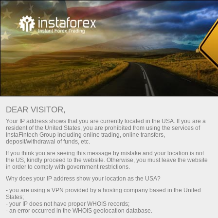
इंस्टाफॉरेक्ष् : सूर्य के लिए पहुँच
ट्रेडिंग खाता खोलें
DEAR VISITOR,
डेमो खाता खोलें
Your IP address shows that you are currently located in the USA. If you are a
resident of the United States, you are prohibited from using the services of
InstaFintech Group including online trading, online transfers,
deposit/withdrawal of funds, etc.
If you think you are seeing this message by mistake and your location is not
the US, kindly proceed to the website. Otherwise, you must leave the website
in order to comply with government restrictions.
Why does your IP address show your location as the USA?
- you are using a VPN provided by a hosting company based in the United
States;
- your IP does not have proper WHOIS records;
- an error occurred in the WHOIS geolocation database.