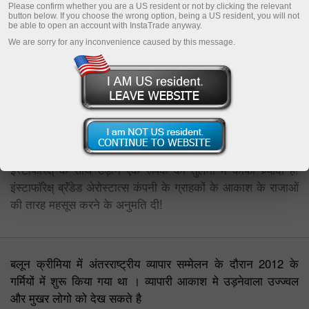
Please confirm whether you are a US resident or not by clicking the relevant
button below. If you choose the wrong option, being a US resident, you will not
be able to open an account with InstaTrade anyway.
We are sorry for any inconvenience caused by this message.
2012 के गर्मियों में अंतरराष्ट्रीय व्यापार सम्मेलन में, इंस्टाफॉरेक्ष् कंपनी
इस पर आधिकारिक लोगो के साथ अपने ब्रांडेड अेरोस्टत का प्रदर्शन
किया।
इंस्टाफॉरेक्ष् के साथ व्यापार से दिनचर्या ,परेशानियों और वित्तीय समस्याओं
से उपर जाने का अवसर है और अपने पसंदीदा गतिविधि में उतर रही है ।
आप कही भी और कभी भी आराम से व्यापार कर सकते है। अब
इंस्टाफॉरेक्ष् के साथ उड़ान एक रूपक की तुलना में काफी ज़्यादा है!
इंस्टाफॉरेक्ष् ब्रॅंडेड अेरोस्टात्स कंपनी के ग्राहकों के आकाश के राजाओं
की तारह महसूस करने के अनुमति दी!
बलून क्रीमिया में अंतरराष्ट्रीय व्यापार सम्मेलन के दौरान 2012 के
गर्मियों में शुरू किया गया था । व्यापारी आकाश मे उड़नेवाला उज्ज्वल
और मुखर लोगो को देख सकते है