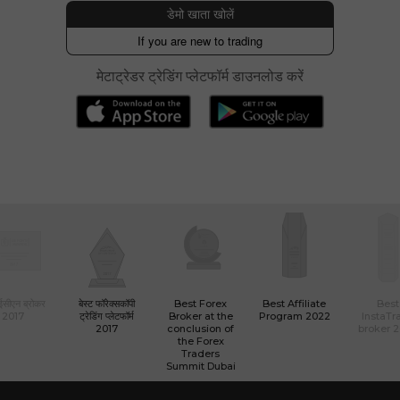
एक्सचेंज के साथ खाता खोलें और विदेशी मुद्रा पर कमाएं
डेमो खाता खोलें
If you are new to trading
मेटाट्रेडर ट्रेडिंग प्लेटफॉर्म डाउनलोड करें
 ईसीएन ब्रोकर
बेस्ट फॉरेक्सकॉपी
Best Forex
Best Affiliate
Best
2017
ट्रेडिंग प्लेटफॉर्म
Broker at the
Program 2022
InstaTr
2017
conclusion of
broker 
the Forex
Traders