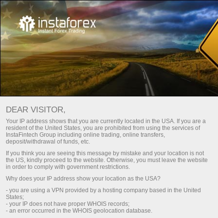
Main
हमारे बारे में
इंस्टाफ़ॉरेक्स बारे में
DEAR VISITOR,
इंस्टा फॉरेक्सब्रांड 2007 में बनाया गया था और इस समय यह 7,000,000 से
Your IP address shows that you are currently located in the USA. If you are a
resident of the United States, you are prohibited from using the services of
अधिक व्यापारियों की शीर्ष पसंद है।.
InstaFintech Group including online trading, online transfers,
deposit/withdrawal of funds, etc.
If you think you are seeing this message by mistake and your location is not
Download Trading Platform
the US, kindly proceed to the website. Otherwise, you must leave the website
in order to comply with government restrictions.
Why does your IP address show your location as the USA?
- you are using a VPN provided by a hosting company based in the United
States;
- your IP does not have proper WHOIS records;
- an error occurred in the WHOIS geolocation database.