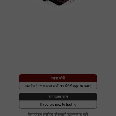
एचसी "ज़्वोलें"
इंसटाफॉरेक्स ब्राण्ड का आधिकारिक भागीदार
InstaTrade Stars Gallery
खाता खोलें
एक्सचेंज के साथ खाता खोलें और विदेशी मुद्रा पर कमाएं
डेमो खाता खोलें
If you are new to trading