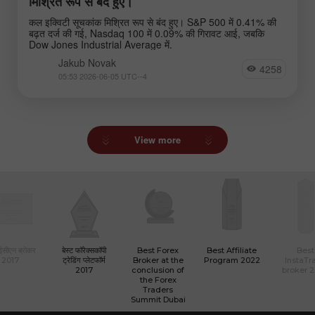
मिश्रित रूप से बंद हुए।
कल इक्विटी सूचकांक मिश्रित रूप से बंद हुए। S&P 500 में 0.41% की
बढ़त दर्ज की गई, Nasdaq 100 में 0.09% की गिरावट आई, जबकि
Dow Jones Industrial Average में.
Jakub Novak
4258
05:53 2026-06-05 UTC--4
View more
 ईसीएन ब्रोकर
बेस्ट फॉरेक्सकॉपी
Best Forex
Best Affiliate
Best
2017
ट्रेडिंग प्लेटफॉर्म
Broker at the
Program 2022
InstaTr
2017
conclusion of
broker 
the Forex
Traders
Summit Dubai