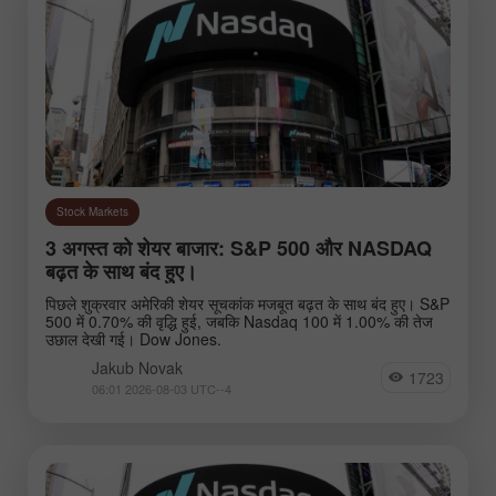
Trading plan
Trend line
Wave analysis
Instruments:
Stock Markets
EURUSD
GBPUSD
3 अगस्त को शेयर बाजार: S&P 500 और NASDAQ
USDCHF
USDCAD
बढ़त के साथ बंद हुए।
USDJPY
AUDUSD
पिछले शुक्रवार अमेरिकी शेयर सूचकांक मजबूत बढ़त के साथ बंद हुए। S&P
500 में 0.70% की वृद्धि हुई, जबकि Nasdaq 100 में 1.00% की तेज
GBPJPY
EURGBP
उछाल देखी गई। Dow Jones.
EURJPY
NZDUSD
Jakub Novak
1723
06:01 2026-08-03 UTC--4
EURNZD
Silver
Gold
#USDX
Analysts: