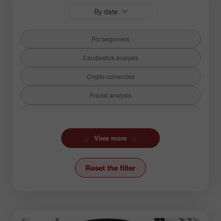
By date
For beginners
Candlestick analysis
Crypto-currencies
Fractal analysis
Fundamental analysis
Hot forecast
View more
Ichimoku Indicator
Reset the filter
News
Stock Markets
Technical analysis