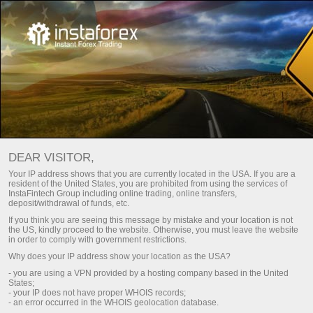
For traders
Trade analysis articles
Trade reviews
फॉरेक्स विश्लेषण – दैनिक बाजार अपडेट
DEAR VISITOR,
Your IP address shows that you are currently located in the USA. If you are a
resident of the United States, you are prohibited from using the services of
पैसे जमा करें
InstaFintech Group including online trading, online transfers,
deposit/withdrawal of funds, etc.
If you think you are seeing this message by mistake and your location is not
पैसे निकालें
the US, kindly proceed to the website. Otherwise, you must leave the website
in order to comply with government restrictions.
Why does your IP address show your location as the USA?
- you are using a VPN provided by a hosting company based in the United
States;
Fresh analysis articles
- your IP does not have proper WHOIS records;
- an error occurred in the WHOIS geolocation database.