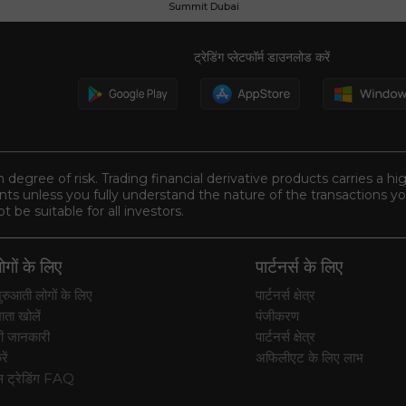
Summit Dubai
ट्रेडिंग प्लेटफॉर्म डाउनलोड करें
n degree of risk. Trading financial derivative products carries a hi
s unless you fully understand the nature of the transactions you
be suitable for all investors.
गों के लिए
पार्टनर्स के लिए
रुआती लोगों के लिए
पार्टनर्स क्षेत्र
ाता खोलें
पंजीकरण
ी जानकारी
पार्टनर्स क्षेत्र
ें
अफिलीएट के लिए लाभ
्स ट्रेडिंग FAQ