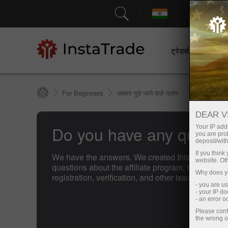
सहायत
ट्रेडर्स के लिए
For Beginners
अक्सर पूछे जाने वाले प्रश्न
DEAR V
Do you have any questi
Your IP addr
you are proh
deposit/with
If you thin
We have the answers. We created this section wi
website. Ot
questions about the affiliate program, trading c
Why does yo
registration, verification, and other issues.
- you are u
- your IP d
- an error 
Please conf
the wrong o