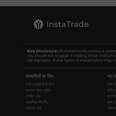
Risk Disclosure:
All investments involve a certai
You should not engage in trading these instrument
risk exposure. These types of investments may not 
व्यापारियों के लिए
नए लो
सभी व्यापारियों के लिए
सभी शु
तत्काल खाता खोलें
डेमो ख
ट्रेडिंग मंच
उपयोग
व्यापारिक स्थितिs
शुरू कर
फोरेक्स चार्ट
फोरेक