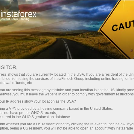
ा
तुरंत खाता खोलना
ट्रेडिंग प्लेटफॉर्म
जम
नए लोगों के लिए
पार्टनर्स के लिए
कंपनी सेवाएँ
ISITOR,
ons?
ess shows that you are currently located in the USA. If you are a resident of the Uni
ibited from using the services of InstaFintech Group including online trading, online
drawal of funds, etc.
k you are seeing this message by mistake and your location is not the US, kindly pro
th the most frequently asked
herwise, you must leave the website in order to comply with government restrictions
onditions, the PAMM system,
ur IP address show your location as the USA?
sing a VPN provided by a hosting company based in the United States;
oes not have proper WHOIS records;
occurred in the WHOIS geolocation database.
irm whether you are a US resident or not by clicking the relevant button below. If y
ption, being a US resident, you will not be able to open an account with InstaTrad