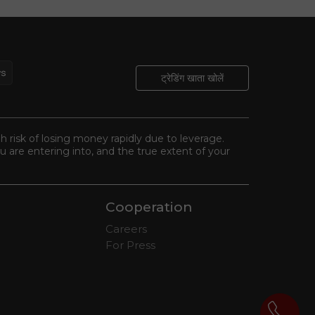
ट्रेडिंग खाता खोलें
gh risk of losing money rapidly due to leverage.
 are entering into, and the true extent of your
Cooperation
Careers
For Press