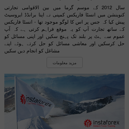
سال 2012 کے موسم گرما میں بین الاقوامی تجارتی
کنوینشن میں انسٹا فاریکس کمپنی نے اپنا برانڈڈ ایروسیٹ
پیش کیا کہ جس پر اس کا لوگو موجود تھا - انسٹا فاریکس
کے ساتھ تجارت آپ کو یہ موقع فراہم کرتی ہے کہ آپ
عموم سے ہٹ پر بلند تک پہنچ سکیں اور اپنی مسائل کو
حل کرسکیں اور معاشی مسائل کو حل کرتے ہوئے اپنے
مشاغل کو انجام دیں سکیں
مزید معلومات