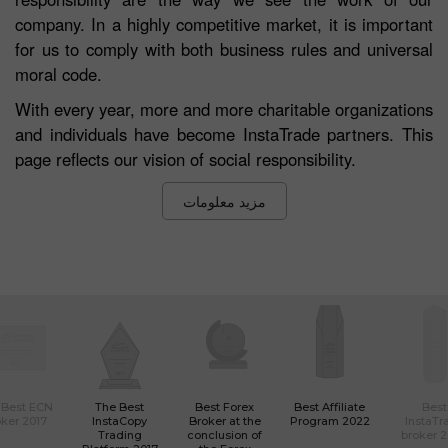
company. In a highly competitive market, it is important
for us to comply with both business rules and universal
moral code.
With every year, more and more charitable organizations
and individuals have become InstaTrade partners. This
page reflects our vision of social responsibility.
مزید معلومات
 Best ECN
The Best
Best Forex
Best Affiliate
Best
ker 2017
InstaCopy
Broker at the
Program 2022
InstaTr
Trading
conclusion of
broker 