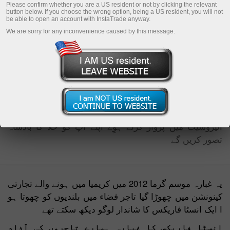
Please confirm whether you are a US resident or not by clicking the relevant
button below. If you choose the wrong option, being a US resident, you will not
be able to open an account with InstaTrade anyway.
We are sorry for any inconvenience caused by this message.
موسم گرما 2012 میں جبکہ ایک بین الاقوامی تجارتی
کینونشن کا انعقاد ہو ریا تھا تو انسٹا فاریکس نے ایک
ائیروسیٹ کی نمائش کی تھی کہ جس پر اس کا لوگو تھا .
انسٹا فاریکس کے ساتھ کام آپ کو ذندگی میں سکون دیتا
ہے کیونکہ یہ کام آپ کہیں سے بھی کسی بھی وقت سکون
اور اطمینان سے کر سکتے ہیں آپ انسٹا فاریکس کے
ائیروسیٹ میں پرواز کرتے ہوِے اپنے آپ کو خلا کا بادشاہ
تصور کریں گے
یہ غبارہ موسم گرما 2012 میں کریمیا میں ہونے والے تجارتی
کینونشن میں چھوڑا گیا تاجر فضاء میں بلندیوں کو چھوتا ہو
ا ایک انسٹا فاریکس کا شاندار لوگو دیکھ سکتے تھے
انسٹا فاریکس کا غبارہ ہمارے تاجروں کی آذاد