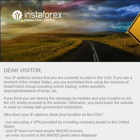
انسٹا فاریکس کی سورج تک رسائی
Open trading account
DEAR VISITOR,
Open demo account
Your IP address shows that you are currently located in the USA. If you are a
resident of the United States, you are prohibited from using the services of
InstaFintech Group including online trading, online transfers,
deposit/withdrawal of funds, etc.
If you think you are seeing this message by mistake and your location is not
the US, kindly proceed to the website. Otherwise, you must leave the website
in order to comply with government restrictions.
Why does your IP address show your location as the USA?
- you are using a VPN provided by a hosting company based in the United
States;
- your IP does not have proper WHOIS records;
- an error occurred in the WHOIS geolocation database.