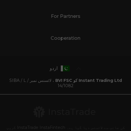
For Partners
Cooperation
اردو
Instant Trading Ltd کو BVI FSC
، لائسنس نمبر SIBA / L /
14/1082
کی جانب سے لائسنس دیا گیا ہے۔ InstaTrade InstaFintech گروپ