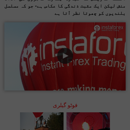
منش لیکن ایک مثبت ذندگی کا عکاس ہے- جو کہ مسلسل
بلندیوں کو چھوتا نظر آتا ہے
فوٹو گیلری