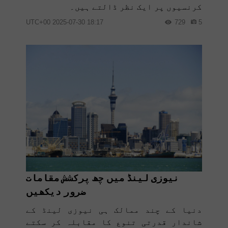
کرنسیوں پر ایک نظر ڈالتے ہیں۔
18:17 2025-07-30 UTC+00
729
5
نیوزی لینڈ میں چھ پرکشش مقامات
ضرور دیکھیں
دنیا کے چند ممالک ہی نیوزی لینڈ کے
شاندار قدرتی تنوع کا مقابلہ کر سکتے