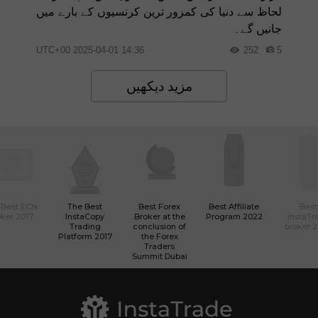
لحاظ سے دنیا کی کمزور ترین کرنسیوں کے بارے میں
جانیں گے۔
14:36 2025-04-01 UTC+00
252
5
مزید دیکھیں
 Best ECN
The Best
Best Forex
Best Affiliate
Best
ker 2017
InstaCopy
Broker at the
Program 2022
InstaTr
Trading
conclusion of
broker 
Platform 2017
the Forex
Traders
Summit Dubai