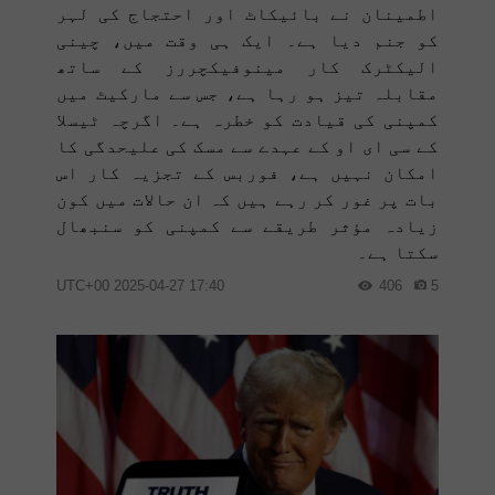
اطمینان نے بائیکاٹ اور احتجاج کی لہر
کو جنم دیا ہے۔ ایک ہی وقت میں، چینی
الیکٹرک کار مینوفیکچررز کے ساتھ
مقابلہ تیز ہو رہا ہے، جس سے مارکیٹ میں
کمپنی کی قیادت کو خطرہ ہے۔ اگرچہ ٹیسلا
کے سی ای او کے عہدے سے مسک کی علیحدگی کا
امکان نہیں ہے، فوربس کے تجزیہ کار اس
بات پر غور کر رہے ہیں کہ ان حالات میں کون
زیادہ مؤثر طریقے سے کمپنی کو سنبھال
سکتا ہے۔
17:40 2025-04-27 UTC+00
406
5