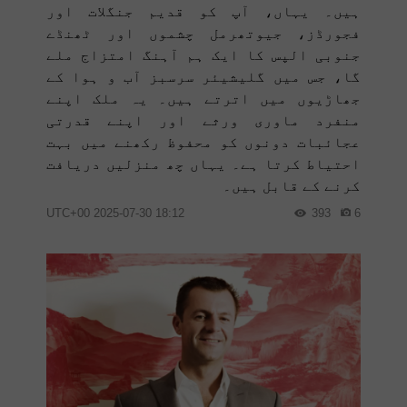
ہیں۔ یہاں، آپ کو قدیم جنگلات اور
فجورڈز، جیوتھرمل چشموں اور ٹھنڈے
جنوبی الپس کا ایک ہم آہنگ امتزاج ملے
گا، جس میں گلیشیئر سرسبز آب و ہوا کے
جھاڑیوں میں اترتے ہیں۔ یہ ملک اپنے
منفرد ماوری ورثے اور اپنے قدرتی
عجائبات دونوں کو محفوظ رکھنے میں بہت
احتیاط کرتا ہے۔ یہاں چھ منزلیں دریافت
کرنے کے قابل ہیں۔
18:12 2025-07-30 UTC+00
393
6