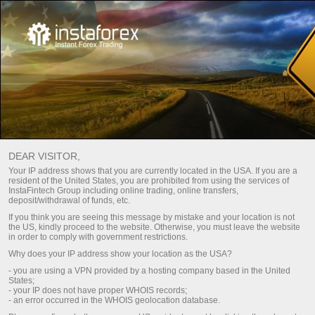
For Traders
Forex Analytics
فوٹو نیوز
DEAR VISITOR,
Your IP address shows that you are currently located in the USA. If you are a
PHOTOS OF RECENT EVENTS
resident of the United States, you are prohibited from using the services of
InstaFintech Group including online trading, online transfers,
deposit/withdrawal of funds, etc.
If you think you are seeing this message by mistake and your location is not
ڈپوزٹ کریں
drawal
the US, kindly proceed to the website. Otherwise, you must leave the website
in order to comply with government restrictions.
Why does your IP address show your location as the USA?
- you are using a VPN provided by a hosting company based in the United
States;
فلٹر ہٹائیں
- your IP does not have proper WHOIS records;
- an error occurred in the WHOIS geolocation database.
وقت کا فلٹر