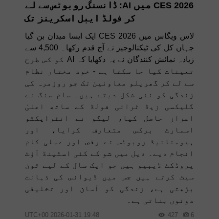
CES 2026 میں AI: ڈانسنگ روبوٹس سے لے
کر فولڈ ایبل اسکرینز تک
لاس ویگاس میں CES 2026 ایک ایسا میدان بن گیا
جہاں کل کی ٹیکنالوجیز نے آج قدم رکھا۔ 4,500 سے
زیادہ نمائش کنندگان نے یہ دکھایا کہ AI کو کس طرح
تعینات کیا جا سکتا ہے - خود مختار نظام
سے لے کر گھریلو معاونین تک جو روزمرہ کی
زندگی کو نئی شکل دیتے ہیں۔ سام سنگ نے
گلیکسی زیڈ ٹرائی فولڈ کے ساتھ اعلیٰ
اعزاز حاصل کیا، لیگو نے انٹرایکٹو
اسمارٹ برکس متعارف کرایا، اور
ہیومنائیڈ روبوٹس نے رقص اور عملی کام
انجام دیے۔ ذیل میں شو کے کئی اسٹینڈ آؤٹ
پروڈکٹ ڈیبیو ہیں جو ایک سال کے لیے ٹون
سیٹ کرتے ہیں جس میں ڈیوائس کی ذہانت
بڑھتی ہے، زندگی کو آسان اور تخلیقی
دونوں بناتی ہے۔
19:48 2026-01-31 UTC+00
427
6