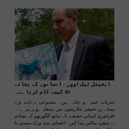
ڈیجیٹل ٹیک اوور - انسانوں کے بجائے
AI کیسے کام کرتا ہے۔
تجربات ختم ہو چکے ہیں۔ مصنوعی ذہانت بڑے
پیمانے پر حقیقی ملازمتوں میں منتقل ہو رہی ہے۔
افراتفری انسانی حقیقت کے ساتھ الگورتھم کے تصادم
نے منفرد مثالیں پیدا کیں۔ اعصابی نیٹ ورک سستی یا