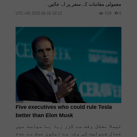
معمولی مقامات کے سفر پر لے جائیں۔
18:22 2025-06-16 UTC+00
519
6
Five executives who could rule Tesla
better than Elon Musk
ٹیسلا مشکل وقت سے گزر رہا ہے: سیاست میں
فعال شمولیت کی وجہ سے ایلون مسک سے عدم