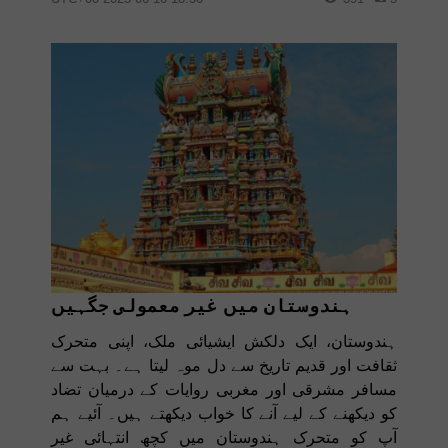
ہندوستان میں غیر معمولی جگہیں
ہندوستان، ایک دلکش ایشیائی ملک، اپنی متحرک
ثقافت اور قدیم تاریخ سے دل موہ لیتا ہے۔ بہت سے
مسافر مشرقی اور مغربی روایات کے درمیان تضاد
کو دیکھنے کے لیے آنے کا خواب دیکھتے ہیں۔ آئیے ہم
آپ کو متحرک ہندوستان میں کچھ انتہائی غیر