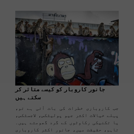
جانور کاروبار کو کیسے متاثر کر
سکتے ہیں
جب کاروباری خطرات کی بات آتی ہے تو،
پہلے خیالات اکثر جیو پولیٹکس، لاجسٹکس،
یا تکنیکی رکاوٹوں کے گرد گھومتے ہیں۔
تاہم، حقیقت میں، جانور اکثر کاروباری