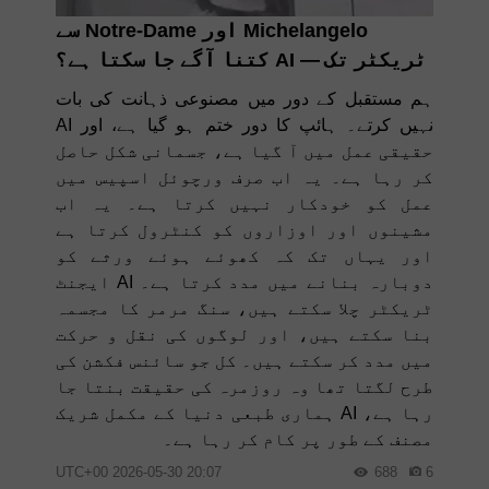
Michelangelo اور Notre-Dame سے
ٹریکٹر تک — AI کتنا آگے جا سکتا ہے؟
ہم مستقبل کے دور میں مصنوعی ذہانت کی بات
نہیں کرتے۔ ہائپ کا دور ختم ہو گیا ہے، اور AI
حقیقی عمل میں آ گیا ہے، جسمانی شکل حاصل
کر رہا ہے۔ یہ اب صرف ورچوئل اسپیس میں
عمل کو خودکار نہیں کرتا ہے۔ یہ اب
مشینوں اور اوزاروں کو کنٹرول کرتا ہے
اور یہاں تک کہ کھوئے ہوئے ورثے کو
دوبارہ بنانے میں مدد کرتا ہے۔ AI ایجنٹ
ٹریکٹر چلا سکتے ہیں، سنگ مرمر کا مجسمہ
بنا سکتے ہیں، اور لوگوں کی نقل و حرکت
میں مدد کر سکتے ہیں۔ کل جو سائنس فکشن کی
طرح لگتا تھا وہ روزمرہ کی حقیقت بنتا جا
رہا ہے، AI ہماری طبعی دنیا کے مکمل شریک
مصنف کے طور پر کام کر رہا ہے۔
20:07 2026-05-30 UTC+00
688
6