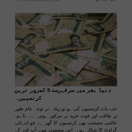
دنیا بھر میں سرفہرست 5 کمزور ترین
کرنسییں۔
جب بات کرنسیوں کی ہو تو زیادہ تر توجہ عام طور
پر طاقت اور قوت خرید پر مرکوز ہوتی ہے۔ تاہم،
عالمی معیشت بھی کرنسیوں کا گھر ہے جو انتہائی
گراوٹ کا شکار ہیں۔ اس مضمون میں، آپ قدر کے