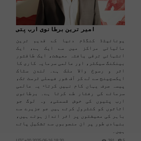
امیر ترین برطانوی ارب پتی
یونائیٹڈ کنگڈم دنیا کے قدیم ترین
مالیاتی مراکز میں سے ایک ہے، ایک
انتہائی ترقی یافتہ معیشت، ایک طاقتور
بینکنگ سیکٹر، اور عالمی سرمایہ کاری کا
اثر و رسوخ والا ملک ہے۔ لندن سٹاک
ایکسچینج سے لے کر آف شور فیملی ٹرسٹ تک،
پیسہ صرف یہاں کام نہیں کرتا- یہ عالمی
سرمائے کی رفتار طے کرتا ہے۔ برطانوی
ارب پتیوں کی خوش قسمتی، وہ لوگ جو
اثاثوں کو کنٹرول کرتے ہیں جو جزیرے سے
باہر کی معیشتوں پر اثر انداز ہوتے ہیں،
بنیادی طور پر ان منصوبوں سے تشکیل پاتے
ہیں۔
18:30 2025-06-16 UTC+00
391
5