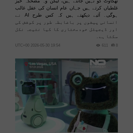
تھکاوٹ کو نہیں جانتے ہیں، لیکن وہ مضحکہ خیز
غلطیاں کرتے ہیں جہاں عام انسان کی عقل غالب
ہوگی۔ آئیے دیکھتے ہیں کہ کس طرح AI نے
انسانی پیشوں پر باضابطہ طور پر کوشش کی
اور ڈیجیٹل خودمختاری کا کیا نتیجہ نکل
سکتا ہے۔
19:54 2026-05-30 UTC+00
611
8