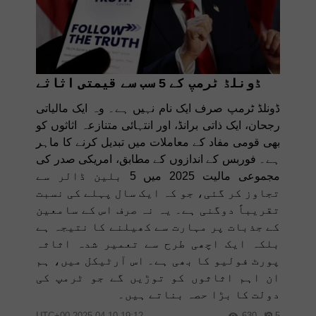
ڈونلڈ ٹرمپ کے 5 سب سے قیمتی اثاثے
ڈونلڈ ٹرمپ صرف ایک نام نہیں ہے۔ وہ ایک مالیاتی
رجحان، ایک ذاتی برانڈ، اور انتہائی متنازعہ اثاثوں کو
بھی قومی مفاد کے معاملات میں تبدیل کرنے کا ماہر
ہے۔ فوربس کے اندازوں کے مطابق، امریکی صدر کی
مجموعی مالیت 2025 میں 5 بلین ڈالر سے
تجاوز کر گئی، جو کہ ایک سال پہلے کی نسبت
تقریباً دوگنی ہے۔ یہ نہ صرف اس کے سامعین
کے جذبات پر مہارت سے کھیلنے کا نتیجہ ہے
بلکہ ایک اچھی طرح سے تعمیر شدہ اثاثہ
پورٹ فولیو کا بھی ہے۔ اس آرٹیکل میں، ہم
ان اہم اثاثوں کو توڑیں گے جو ٹرمپ کی
دولت کا بڑا حصہ بناتے ہیں۔
19:12 2025-04-10 UTC+00
630
5