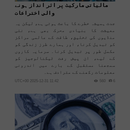
مالیاتی مارکیٹ پر اثر انداز ہونے
والی اختراعات
جدت ہمیشہ خطرے کا باعث ہوتی ہے، لیکن یہ
معیشت کا بنیادی محرک بھی ہے، نئی
منڈیوں کی تخلیق، طاقت کے عالمی مراکز
کو تبدیل کرنا، اور ہمارے طرز زندگی کو
مکمل طور پر تبدیل کرنا۔ سرمایہ کاروں
کے لیے، ان پیش رفت ٹیکنالوجیز کو
سمجھنا مستقبل کے بارے میں اندرونی
معلومات رکھنے کے مترادف ہے۔
11:42 2025-12-31 UTC+00
560
6