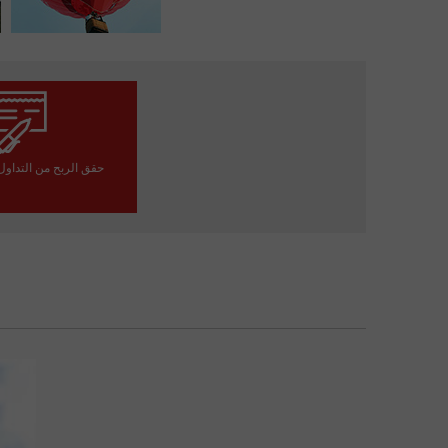
حقق الربح من التداو
افتح حساب 