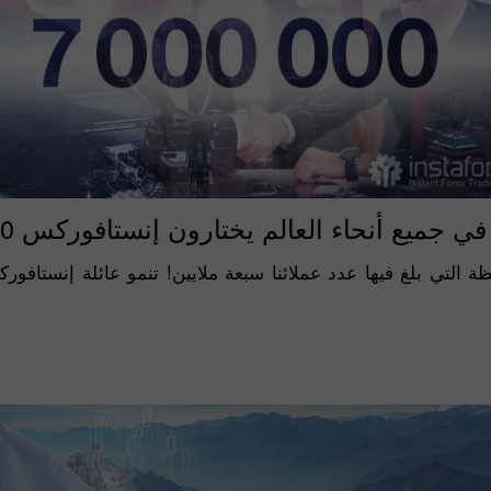
7,000,000  جميع أنحاء العالم يختارون إنستافوركس
ظة التي بلغ فيها عدد عملائنا سبعة ملايين! تنمو عائلة إنستافو