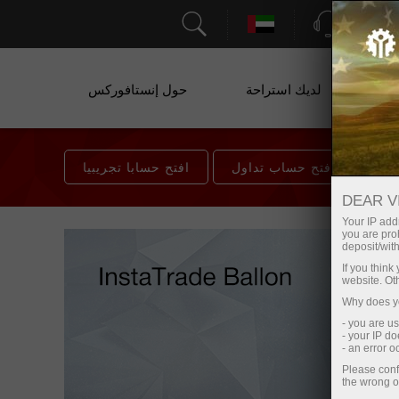
الدعم
ة
لديك استراحة
حول إنستافوركس
افتح حساب تداول
افتح حسابا تجريبيا
DEAR V
Your IP addr
you are proh
deposit/with
If you thin
website. Ot
Why does yo
- you are u
- your IP d
- an error 
Please conf
the wrong o