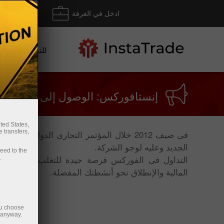
ادخل في الغرفة
إيداع/ س
للتجار
إنستافوركس: الوصول إلى الشمس
ted States,
 transfers,
فى صيف 2012 خلال المؤتمر التجارى الدولى،
الجديد وعليه لوجو الشركة.
ceed to the
التداول فى الفوركس فرصة جيدة للتغلب على الروت
.
المالية والإنطلاق نحو أنشطتك المفضلة.
ou choose
e anyway.