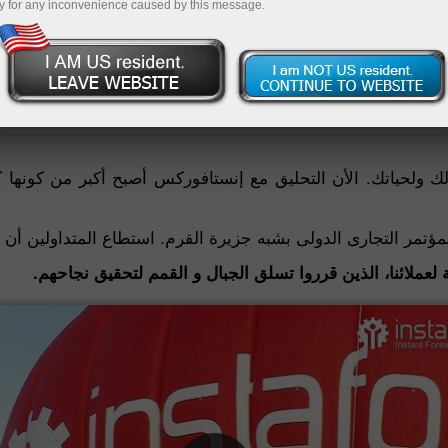
y for any inconvenience caused by this message.
 ولحياتك. الأن التحليق مع إنستافوركس أصبح أكبر من كونها 
 لعملائنا، الذين قرروا تسلق الجبال و القمم لتحقيق نجاحهم