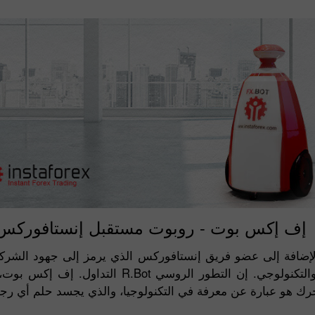
إف إكس بوت - روبوت مستقبل إنستافوركس
افة إلى عضو فريق إنستافوركس الذي يرمز إلى جهود الشركة ال
فى روسيا - البلد الذي له قرون من التاريخ العلم