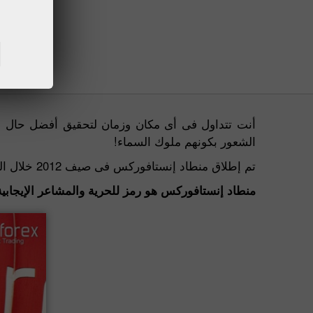
أنت تتداول فى أى مكان وزمان لتحقيق أفضل حال لك
الشعور بكونهم ملوك السماء!
تم إطلاق منطاد إنستافوركس فى صيف 2012 خلال المؤتمر التجارى الدولى بشبه جزيرة القرم. استطاع المتداولين أن يروا لوجو شركة إنستافوركس يحلق فى السماء.
منطاد إنستافوركس هو رمز للحرية والمشاعر الإيجابية.