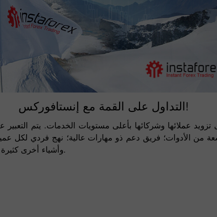
التداول على القمة مع إنستافوركس!
 تزويد عملائها وشركائها بأعلى مستويات الخدمات. يتم التعب
 من الأدوات؛ فريق دعم ذو مهارات عالية؛ نهج فردي لكل عمي
وأشياء أخرى كثيرة تسمح لشركة إنستافوركس بالوصول إلى قمة الفوركس.