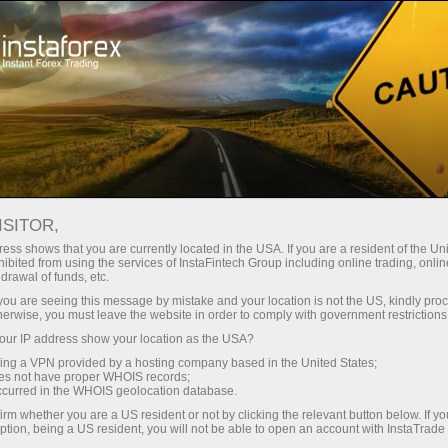
حب
منصة التداول
فتح الحساب الفوري
للمبتدئين
للشركاء
خدمات الشرك
ISITOR,
ess shows that you are currently located in the USA. If you are a resident of the Uni
ibited from using the services of InstaFintech Group including online trading, online
 أطلقت شركة إنستافوركس منطادها
drawal of funds, etc.
k you are seeing this message by mistake and your location is not the US, kindly pro
ين، متاعب العمل، المشاكل
herwise, you must leave the website in order to comply with government restrictions
ur IP address show your location as the USA?
sing a VPN provided by a hosting company based in the United States;
oes not have proper WHOIS records;
occurred in the WHOIS geolocation database.
irm whether you are a US resident or not by clicking the relevant button below. If y
ption, being a US resident, you will not be able to open an account with InstaTrad