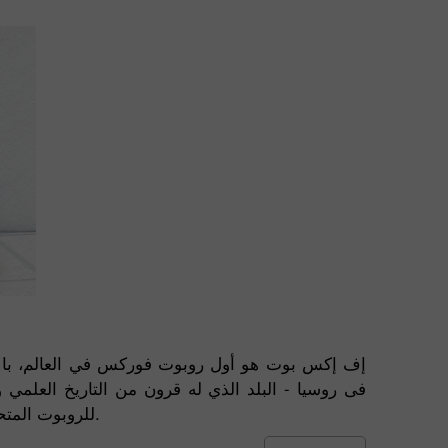
إف إكس بوت هو أول روبوت فوركس في العالم، بالإض
للروبوت المتحرك هو عبارة عن معرفة في التكنولوجيا، والذي يجسد حلم أي رجل أعمال أن يتواجد في الكثير من الأماكن فى وقت واحد.