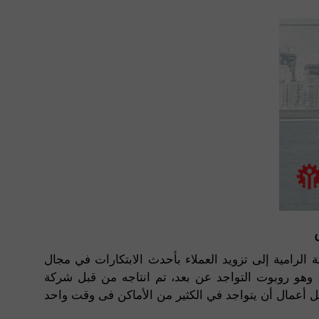
رامية إلى تزويد العملاء بأحدث الابتكارات في مجال
التداول. إف إكس بوت، وهو روبوت التواجد عن بعد، تم انتاجه من قبل شركة R.Bot ي والتكنولوجي. إن التطور الروسي