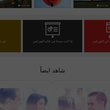
ل في الفوركس
إذا كنت مبتدئا في عالم الفوركس
قم بت
تداول
افتح حسابا تجريبيا
شاهد ايضاً