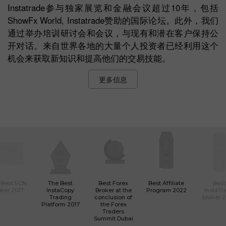
Instatrade参与独家展览和金融会议超过10年，包括
ShowFx World, Instatrade赞助的国际论坛。此外，我们
通过举办培训研讨会和会议，与现有和潜在客户保持公
开对话。来自世界各地的大量个人投资者已经利用这个
机会来获取新知识和提高他们的交易技能。
更多信息
 Best ECN
The Best
Best Forex
Best Affiliate
Best
ker 2017
InstaCopy
Broker at the
Program 2022
InstaTr
Trading
conclusion of
broker 
Platform 2017
the Forex
Traders
Summit Dubai