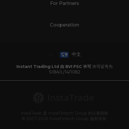
For Partners
Cooperation
中文
Instant Trading Ltd 由 BVI FSC 许可
许可证号为
SIBA/L/14/1082
InstaTrade 是 InstaFintech Group 的注册商标
© 2007-2026 InstaFintech Group. 版权所有.