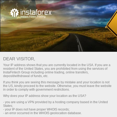
INSTATRADE：接近太阳
开设交易账户
DEAR VISITOR,
开设模拟帐户
Your IP address shows that you are currently located in the USA. If you are a
resident of the United States, you are prohibited from using the services of
InstaFintech Group including online trading, online transfers,
deposit/withdrawal of funds, etc.
If you think you are seeing this message by mistake and your location is not
the US, kindly proceed to the website. Otherwise, you must leave the website
in order to comply with government restrictions.
Why does your IP address show your location as the USA?
- you are using a VPN provided by a hosting company based in the United
States;
- your IP does not have proper WHOIS records;
- an error occurred in the WHOIS geolocation database.