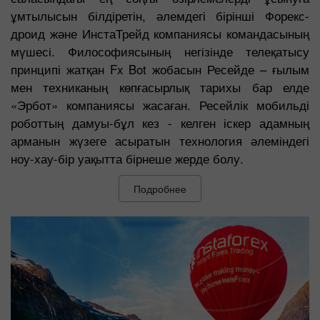
ұмтылысын білдіретін, әлемдегі бірінші Форекс-
дроид және ИнстаТрейд компаниясы командасының
мүшесі. Философиясының негізінде телеқатысу
принципі жатқан Fx Bot жобасын Ресейде – ғылым
мен техниканың көпғасырлық тарихы бар елде
«Эрбот» компаниясы жасаған. Ресейлік мобильді
роботтың дамуы-бұл кез - келген іскер адамның
арманын жүзеге асыратын технология әлеміндегі
ноу-хау-бір уақытта бірнеше жерде болу.
Подробнее