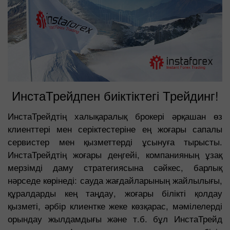
ИнстаТрейдпен биіктіктегі Трейдинг!
ИнстаТрейдтің халықаралық брокері әрқашан өз
клиенттері мен серіктестеріне ең жоғары сапалы
сервистер мен қызметтерді ұсынуға тырысты.
ИнстаТрейдтің жоғары деңгейі, компанияның ұзақ
мерзімді даму стратегиясына сәйкес, барлық
нәрседе көрінеді: сауда жағдайларының жайлылығы,
құралдарды кең таңдау, жоғары білікті қолдау
қызметі, әрбір клиентке жеке көзқарас, мәмілелерді
орындау жылдамдығы және т.б. бұл ИнстаТрейд