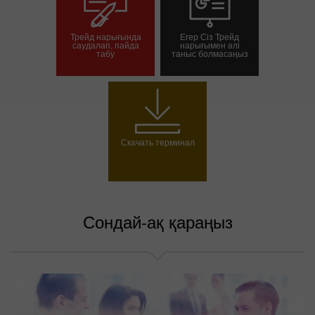
Трейд нарығында
Егер Сіз Трейд
саудалап, пайда
нарығымен әлі
табу
таныс болмасаңыз
Сауда шотын ашу
Демо шотын ашу
Скачать терминал
Сондай-ақ қараңыз