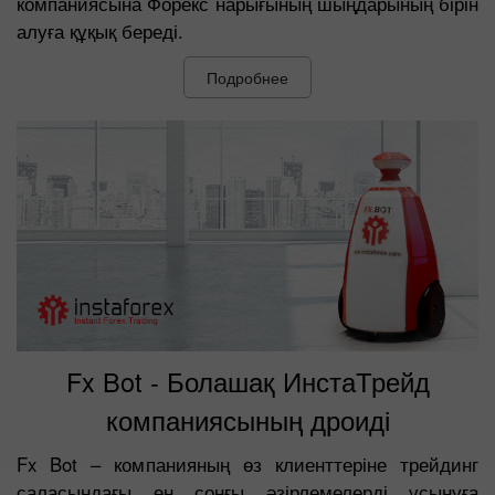
компаниясына Форекс нарығының шыңдарының бірін
алуға құқық береді.
Подробнее
Fx Bot - Болашақ ИнстаТрейд
компаниясының дроиді
Fx Bot – компанияның өз клиенттеріне трейдинг
саласындағы ең соңғы әзірлемелерді ұсынуға