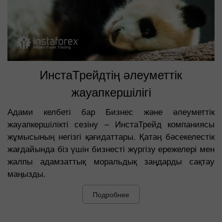
ИнстаТрейдтің әлеуметтік
жауапкершілігі
Адами келбеті бар Бизнес және әлеуметтік
жауапкершілікті сезіну – ИнстаТрейд компаниясы
жұмысының негізгі қағидаттары. Қатаң бәсекелестік
жағдайында біз үшін бизнесті жүргізу ережелері мен
жалпы адамзаттық моральдық заңдарды сақтау
маңызды.
Подробнее