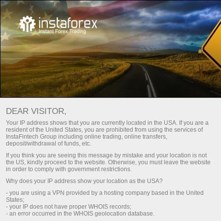
ИНСТАТРЕЙД: КҮНГЕ ЖАҚЫН
Сауда шотын ашу
DEAR VISITOR,
Демо шотын ашу
Your IP address shows that you are currently located in the USA. If you are a
resident of the United States, you are prohibited from using the services of
InstaFintech Group including online trading, online transfers,
deposit/withdrawal of funds, etc.
If you think you are seeing this message by mistake and your location is not
the US, kindly proceed to the website. Otherwise, you must leave the website
in order to comply with government restrictions.
Why does your IP address show your location as the USA?
- you are using a VPN provided by a hosting company based in the United
States;
- your IP does not have proper WHOIS records;
- an error occurred in the WHOIS geolocation database.