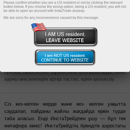
Please confirm whether you are a US resident or not by clicking the relevant
button below. If you choose the wrong option, being a US resident, you will not
be able to open an account with InstaTrade anyway.
We are sorry for any inconvenience caused by this message.
2012 жылдың жазында өткен трейдерлердің
халықаралық слетінде ИнстаТрейд компаниясы
өзінің логотипімен безендірілген жаңа брендтік
аэростат жиналғандарға көрсетті.
ИнстаТрейд компаниясымен трейдинг — бұл сүйікті
ісіңмен айналысып жерден көтеріліп, күнделікті
күйбең тіршіліктен, жұмыстағы қиындықтарды және
қаржы мәселелерін артқа тастап, еркін қалықтау.
Сіз кез-келген жерде және кез- келген уақытта
саудалап, пайданы жайлы жағдайда еркін түрде
таба аласыз. Енді ИнстаТрейдпен ұшу — бұл тек
метафора емес! ИнстаТрейдтің брендтік аэростаты