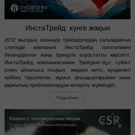
ИнстаТрейд: күнге жақын
2012 жылдың жазында трейдерлердің халықаралық
слетінде компания ИнстаТрейд логотипімен
безендірілген жаңа брендтік аэростатты көрсетті.
ИнстаТрейд компаниясымен Трейдинг-бұл сүйікті
іспен айналыса отырып, жерден кетіп, күнделікті
күйбең тіршіліктен, жұмыс қиындықтарымен және
қаржылық проблемалардан көтерілу мүмкіндігі.
Подробнее