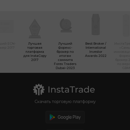
ший ECN-
Лучшая
Лучший
Best Broker /
ИнстаТр
кер 2017
торговая
Форекс-
International
«Сам
платформа
брокер по
Investor
инновац
для InstaCopy
итогам
Awards 2022
Форек
2017
саммита
брокер 2
Forex Traders
по вер
Dubai–2023
GBM
Скачать торговую платформу