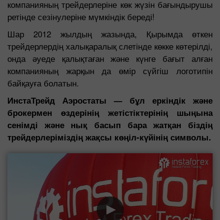
компанияның трейдерлеріне көк жүзін бағындырушы
ретінде сезінулеріне мүмкіндік береді!
Шар 2012 жылдың жазында, Қырымда өткен
трейдерлердің халықаралық слетінде көкке көтерілді,
онда әуеде қалықтаған және күнге бағыт алған
компанияның жарқын да өмір сүйгіш логотипін
байқауға болатын.
ИнстаТрейд Аэростаты — бұл еркіндік және
брокермен өздерінің жетістіктерінің шыңына
сенімді және нық басып бара жатқан біздің
трейдерлеріміздің жақсы көңіл-күйінің символы.