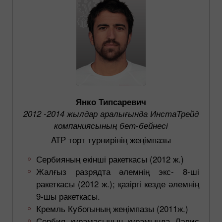
Янко Типсаревич
2012 -2014 жылдар аралығында ИнстаТрейд
компаниясының бет-бейнесі
ATP төрт турнирінің жеңімпазы
Сербияның екінші ракеткасы (2012 ж.)
Жалғыз разрядта әлемнің экс- 8-ші
ракеткасы (2012 ж.); қазіргі кезде әлемнің
9-шы ракеткасы.
Кремль Кубогының жеңімпазы (2011ж.)
Сербия құрамасының құрамында Дэвис