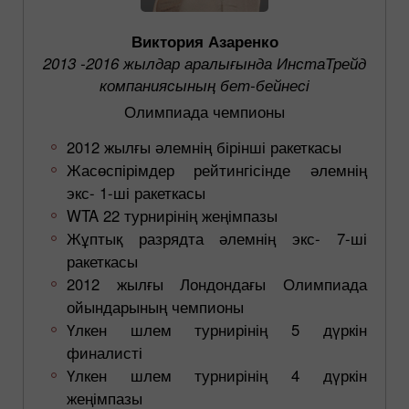
Виктория Азаренко
2013 -2016 жылдар аралығында ИнстаТрейд
компаниясының бет-бейнесі
Олимпиада чемпионы
2012 жылғы әлемнің бірінші ракеткасы
Жасөспірімдер рейтингісінде әлемнің
экс- 1-ші ракеткасы
WTA 22 турнирінің жеңімпазы
Жұптық разрядта әлемнің экс- 7-ші
ракеткасы
2012 жылғы Лондондағы Олимпиада
ойындарының чемпионы
Үлкен шлем турнирінің 5 дүркін
финалисті
Үлкен шлем турнирінің 4 дүркін
жеңімпазы