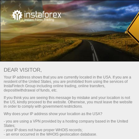
О нас
Звезды компании
DEAR VISITOR,
Звезды компании
Your IP address shows that you are currently located in the USA. If you are a
resident of the United States, you are prohibited from using the services of
InstaFintech Group including online trading, online transfers,
deposit/withdrawal of funds, etc.
Люди, которые своим трудом доказали,что
If you think you are seeing this message by mistake and your location is not
успех выбирает волевых и настойчивых!
the US, kindly proceed to the website. Otherwise, you must leave the website
in order to comply with government restrictions.
Why does your IP address show your location as the USA?
- you are using a VPN provided by a hosting company based in the United
шу
Сауда шотын толтыру
States;
- your IP does not have proper WHOIS records;
- an error occurred in the WHOIS geolocation database.