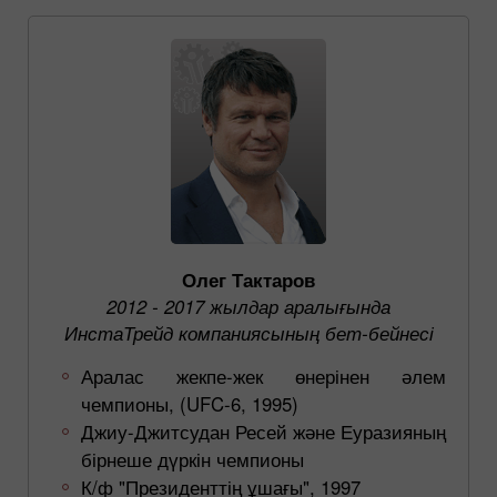
Олег Тактаров
2012 - 2017 жылдар аралығында
ИнстаТрейд компаниясының бет-бейнесі
Аралас жекпе-жек өнерінен әлем
чемпионы, (UFC-6, 1995)
Джиу-Джитсудан Ресей және Еуразияның
бірнеше дүркін чемпионы
К/ф "Президенттің ұшағы", 1997