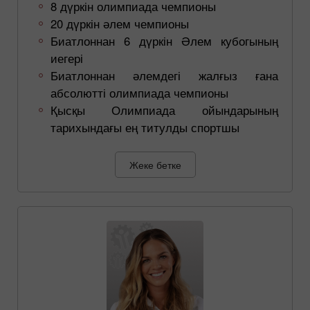
8 дүркін олимпиада чемпионы
20 дүркін әлем чемпионы
Биатлоннан 6 дүркін Әлем кубогының
иегері
Биатлоннан әлемдегі жалғыз ғана
абсолютті олимпиада чемпионы
Қысқы Олимпиада ойындарының
тарихындағы ең титулды спортшы
Жеке бетке