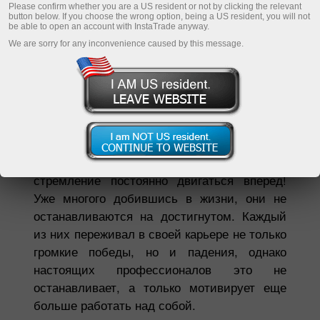
Шоттан ақша алу
Please confirm whether you are a US resident or not by clicking the relevant
button below. If you choose the wrong option, being a US resident, you will not
be able to open an account with InstaTrade anyway.
We are sorry for any inconvenience caused by this message.
Скажи мне, кто твой друг, и я
скажу, кто ты!
А мы с гордостью расскажем вам о наших
друзьях! Они могут показаться такими
разными, но всех их объединяет одно —
стремление постоянно двигаться вперед!
Уже многого добившись в жизни, они не
останавливаются на достигнутом. Каждый
из них переживал в своей карьере не только
громкие победы, но и падения, однако
настоящих профессионалов это не
останавливает, а только мотивирует еще
больше работать над собой.