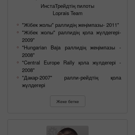
ИнстаТрейдтің пилоты
Loprais Team
"Жібек жолы" раллидің жеңімпазы- 2011"
"Жібек жолы" раллидің қола жүлдегері-
2009"
"Hungarian Baja раллидің жеңімпазы -
2008"
"Central Europe Rally қола жүлдегері -
2008"
"Дакар-2007" ралли-рейдтің қола
жүлдегері
Жеке бетке