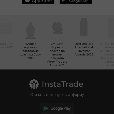
ший ECN-
Лучшая
Лучший
Best Broker /
ИнстаТр
кер 2017
торговая
Форекс-
International
«Сам
платформа
брокер по
Investor
инновац
для InstaCopy
итогам
Awards 2022
Форек
2017
саммита
брокер 2
Forex Traders
по вер
Dubai–2023
GBM
Скачать торговую платформу