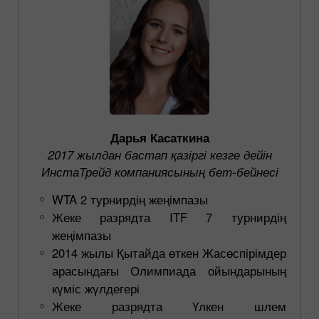
Дарья Касаткина
2017 жылдан бастап қазіргі кезге дейін
ИнстаТрейд компаниясының бет-бейнесі
WTA 2 турнирдің жеңімпазы
Жеке разрядта ITF 7 турнирдің
жеңімпазы
2014 жылы Қытайда өткен Жасөспірімдер
арасындағы Олимпиада ойындарының
күміс жүлдегері
Жеке разрядта Үлкен шлем