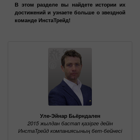
В этом разделе вы найдете истории их
достижений и узнаете больше о звездной
команде ИнстаТрейд!
Уле-Эйнар Бьёрндален
2015 жылдан бастап қазірге дейін
ИнстаТрейд компаниясының бет-бейнесі