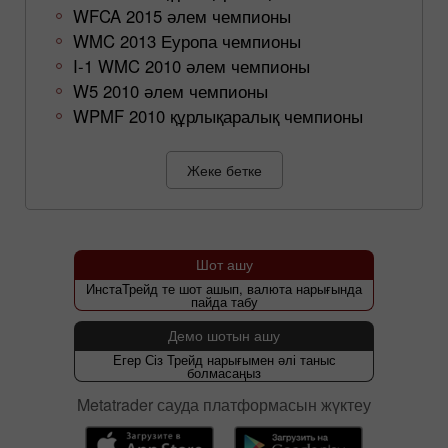
WFCA 2015 әлем чемпионы
WMC 2013 Еуропа чемпионы
I-1 WMC 2010 әлем чемпионы
W5 2010 әлем чемпионы
WPMF 2010 құрлықаралық чемпионы
Жеке бетке
Шот ашу
ИнстаТрейд те шот ашып, валюта нарығында
пайда табу
Демо шотын ашу
Егер Сіз Трейд нарығымен әлі таныс
болмасаңыз
Metatrader сауда платформасын жүктеу