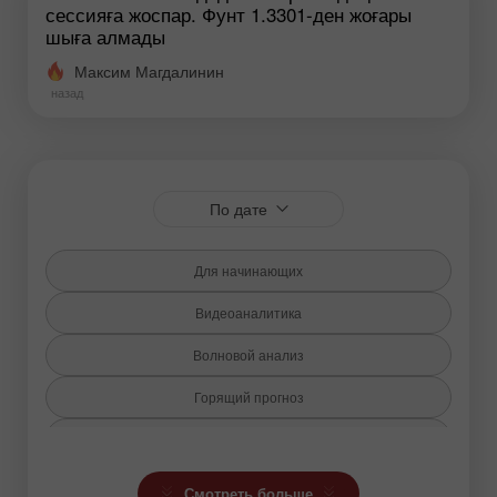
сессияға жоспар. Фунт 1.3301-ден жоғары
шыға алмады
Максим Магдалинин
назад
По дате
Для начинающих
Видеоаналитика
Волновой анализ
Горящий прогноз
Индикатор Ишимоку
Криптовалюты
Смотреть больше