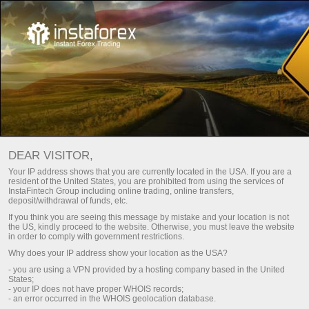
Трейдерам
Трейд аналитика
Трейд Обзоры
ФОРЕКС ТАЛДАУЫ –
DEAR VISITOR,
КҮНДЕЛІКТІ НАРЫҚ
Your IP address shows that you are currently located in the USA. If you are a
resident of the United States, you are prohibited from using the services of
ЖАҢАРТУЛАРЫ
InstaFintech Group including online trading, online transfers,
deposit/withdrawal of funds, etc.
If you think you are seeing this message by mistake and your location is not
the US, kindly proceed to the website. Otherwise, you must leave the website
шу
Сауда шотын толтыру
in order to comply with government restrictions.
Why does your IP address show your location as the USA?
Шоттан ақша алу
- you are using a VPN provided by a hosting company based in the United
States;
- your IP does not have proper WHOIS records;
- an error occurred in the WHOIS geolocation database.