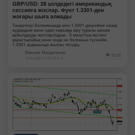
GBP/USD: 28 шілдедегі американдық
сессияға жоспар. Фунт 1.3301-ден
жоғары шыға алмады
Таңертеңгі болжамымда мен 1.3301 деңгейіне назар
аудардым және одан нарыққа кіру туралы шешім
қабылдауды жоспарладым . 5 минуттық кестені
қарастырайық және онда не болғанын түсінейік .
1.3301 ауданында жалған тесудің.
Максим Магдалинин
3133
13:42 2026-07-29 UTC--4