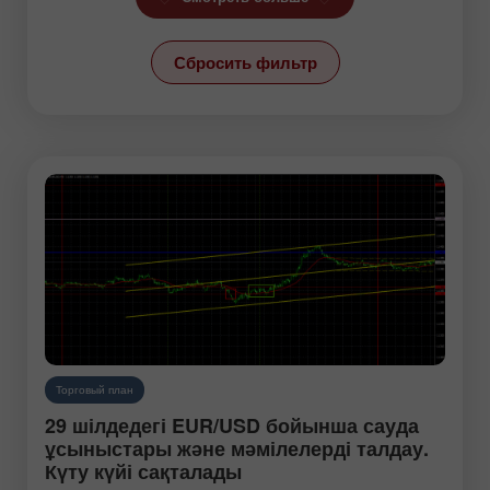
Линия тренда
Сбросить фильтр
Новости
Новости USD/RUB
Обзоры
Прогнозы
Свежак
Свечной анализ
Технический анализ
Торговый план
Торговый план
Фондовые рынки
29 шілдедегі EUR/USD бойынша сауда
Фрактальный анализ
ұсыныстары және мәмілелерді талдау.
Күту күйі сақталады
Фундаментальный анализ