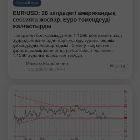
Торговый план
EUR/USD: 28 шілдедегі американдық
сессияға жоспар. Еуро төмендеуді
жалғастырды
Таңертеңгі болжамымда мен 1.1366 деңгейіне назар
аудардым және одан нарыққа кіру туралы шешім
қабылдауды жоспарладым . 5 минуттық кестені
қарастырайық және онда не болғанын түсінейік .
1.1366 ауданында жалған тесудің.
Максим Магдалинин
3118
13:35 2026-07-29 UTC--4