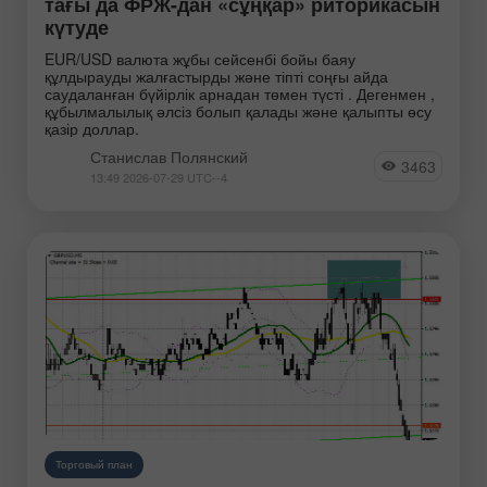
тағы да ФРЖ-дан «сұңқар» риторикасын
күтуде
EUR/USD валюта жұбы сейсенбі бойы баяу
құлдырауды жалғастырды және тіпті соңғы айда
саудаланған бүйірлік арнадан төмен түсті . Дегенмен ,
құбылмалылық әлсіз болып қалады және қалыпты өсу
қазір доллар.
Станислав Полянский
3463
13:49 2026-07-29 UTC--4
Торговый план