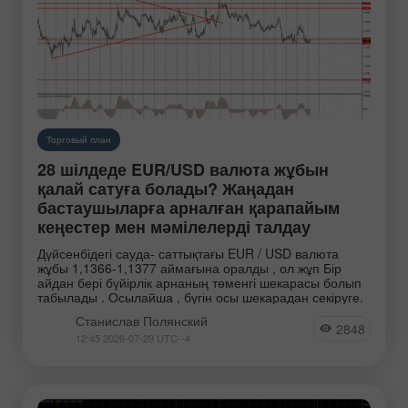
Торговый план
28 шілдеде EUR/USD валюта жұбын
қалай сатуға болады? Жаңадан
бастаушыларға арналған қарапайым
кеңестер мен мәмілелерді талдау
Дүйсенбідегі сауда- саттықтағы EUR / USD валюта
жұбы 1,1366-1,1377 аймағына оралды , ол жұп Бір
айдан бері бүйірлік арнаның төменгі шекарасы болып
табылады . Осылайша , бүгін осы шекарадан секіруге.
Станислав Полянский
2848
12:45 2026-07-29 UTC--4