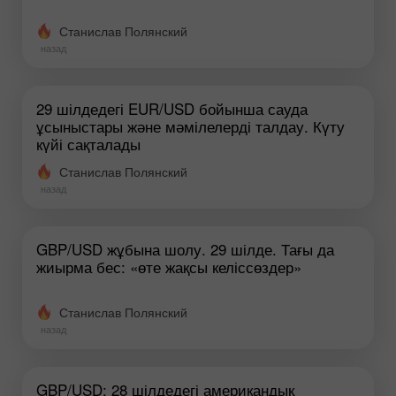
Станислав Полянский
назад
29 шілдедегі EUR/USD бойынша сауда
ұсыныстары және мәмілелерді талдау. Күту
күйі сақталады
Станислав Полянский
назад
GBP/USD жұбына шолу. 29 шілде. Тағы да
жиырма бес: «өте жақсы келіссөздер»
Станислав Полянский
назад
GBP/USD: 28 шілдедегі американдық