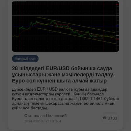
Торговый план
28 шілдедегі EUR/USD бойынша сауда
ұсыныстары және мәмілелерді талдау.
Еуро сол күннен шыға алмай жатыр
Дүйсенбідегі EUR / USD валюта жұбы аз адамдар
күткен қозғалыстарды көрсетті . Күннің басында
Еуропалық валюта өткен аптада 1,1362-1,1461 бүйірлік
арнаның төменгі шекарасына жақын екі айналымнан
кейін өсе бастады.
Станислав Полянский
3133
12:24 2026-07-29 UTC--4