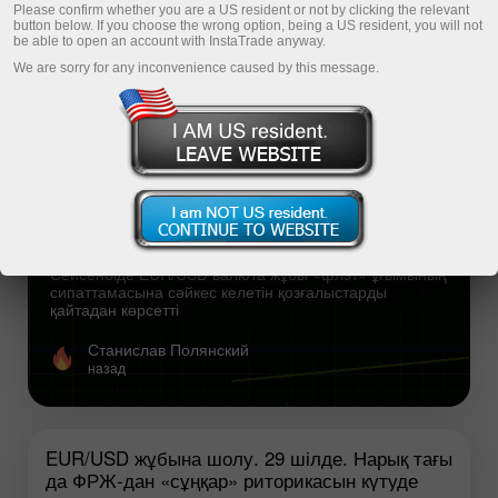
Please confirm whether you are a US resident or not by clicking the relevant
button below. If you choose the wrong option, being a US resident, you will not
Свежая аналитика
be able to open an account with InstaTrade anyway.
We are sorry for any inconvenience caused by this message.
Популярная аналитика
29 шілдедегі EUR/USD бойынша сауда
ұсыныстары және мәмілелерді талдау.
Күту күйі сақталады
Сейсенбіде EUR/USD валюта жұбы «флэт» ұғымының
сипаттамасына сәйкес келетін қозғалыстарды
қайтадан көрсетті
Станислав Полянский
назад
EUR/USD жұбына шолу. 29 шілде. Нарық тағы
да ФРЖ-дан «сұңқар» риторикасын күтуде