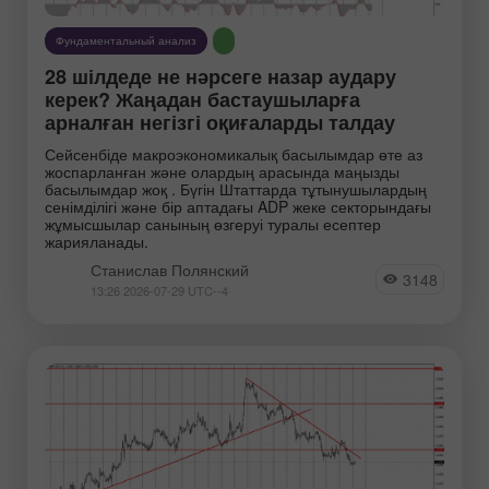
Фундаментальный анализ
28 шілдеде не нәрсеге назар аудару
керек? Жаңадан бастаушыларға
арналған негізгі оқиғаларды талдау
Сейсенбіде макроэкономикалық басылымдар өте аз
жоспарланған және олардың арасында маңызды
басылымдар жоқ . Бүгін Штаттарда тұтынушылардың
сенімділігі және бір аптадағы ADP жеке секторындағы
жұмысшылар санының өзгеруі туралы есептер
жарияланады.
Станислав Полянский
3148
13:26 2026-07-29 UTC--4