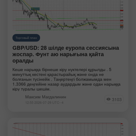
Торговый план
GBP/USD: 28 шілде еуропа сессиясына
жоспар. Фунт аю нарығына қайта
оралды
Кеше нарыққа бірнеше кіру нүктелері құрылды . 5
минуттық кестені қарастырайық және онда не
болғанын түсінейік . Таңертеңгі болжамымда мен
1.3366 деңгейіне назар аудардым және одан нарыққа
кіру туралы шешім.
Максим Магдалинин
3103
12:55 2026-07-29 UTC--4