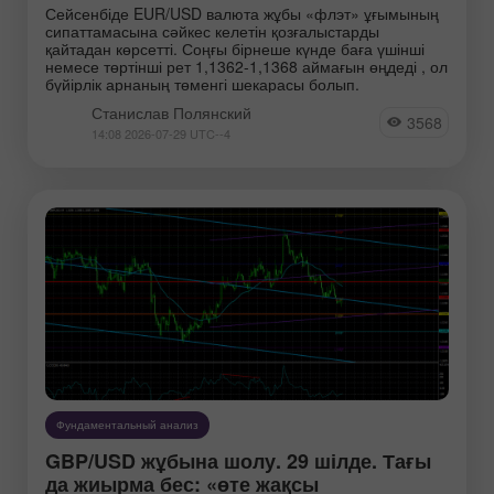
Сейсенбіде EUR/USD валюта жұбы «флэт» ұғымының
сипаттамасына сәйкес келетін қозғалыстарды
Экономика РФ
қайтадан көрсетті. Соңғы бірнеше күнде баға үшінші
немесе төртінші рет 1,1362-1,1368 аймағын өңдеді , ол
бүйірлік арнаның төменгі шекарасы болып.
Инструменты:
Станислав Полянский
3568
14:08 2026-07-29 UTC--4
EURUSD
GBPUSD
USDCHF
USDCAD
USDJPY
AUDUSD
GBPJPY
EURGBP
EURJPY
NZDUSD
EURNZD
Серебро
Золото
#CL
#USDX
Фундаментальный анализ
Аналитики:
GBP/USD жұбына шолу. 29 шілде. Тағы
да жиырма бес: «өте жақсы
Перейти на страницу аналитиков