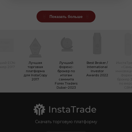
Показать больше
ший ECN-
Лучшая
Лучший
Best Broker /
ИнстаТр
кер 2017
торговая
Форекс-
International
«Сам
платформа
брокер по
Investor
инновац
для InstaCopy
итогам
Awards 2022
Форек
2017
саммита
брокер 2
Forex Traders
по вер
Dubai–2023
GBM
Скачать торговую платформу