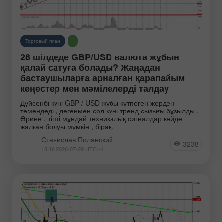
Торговый план
28 шілдеде GBP/USD валюта жұбын
қалай сатуға болады? Жаңадан
бастаушыларға арналған қарапайым
кеңестер мен мәмілелерді талдау
Дүйсенбі күні GBP / USD жұбы күтпеген жерден
төмендеді , дегенмен сол күні тренд сызығы бұзылды .
Әрине , тіпті мұндай техникалық сигналдар кейде
жалған болуы мүмкін , бірақ.
Станислав Полянский
3238
13:16 2026-07-29 UTC--4