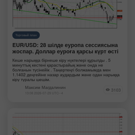
Торговый план
EUR/USD: 28 шілде еуропа сессиясына
жоспар. Доллар еуроға қарсы күрт өсті
Кеше нарыққа бірнеше кіру нүктелері құрылды . 5
минуттық кестені қарастырайық және онда не
болғанын түсінейік . Таңертеңгі болжамымда мен
1.1402 деңгейіне назар аудардым және одан нарыққа
кіру туралы шешім.
Максим Магдалинин
3103
13:08 2026-07-29 UTC--4