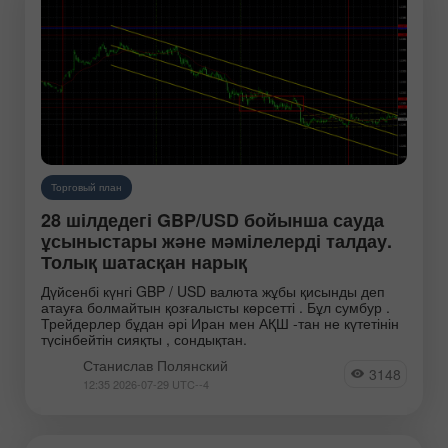
Торговый план
28 шілдедегі GBP/USD бойынша сауда
ұсыныстары және мәмілелерді талдау.
Толық шатасқан нарық
Дүйсенбі күнгі GBP / USD валюта жұбы қисынды деп
атауға болмайтын қозғалысты көрсетті . Бұл сумбур .
Трейдерлер бұдан әрі Иран мен АҚШ -тан не күтетінін
түсінбейтін сияқты , сондықтан.
Станислав Полянский
3148
12:35 2026-07-29 UTC--4