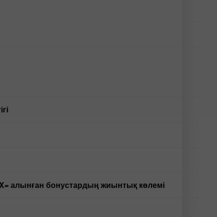
ігі
нда X= алынған бонустардың жиынтық көлемі