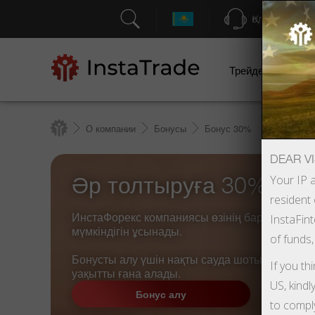
Қолдау
Трейдерлерге
О компании
Бонусы
Бонус 30%
DEAR VI
Әр толтыруға 30% бон
Your IP a
resident 
ИнстаФорекс компаниясы өзінің барлық клиен
InstaFint
мүмкіндігін ұсынады.
of funds,
Бонусты алу үшін нақты сауда шотын* тірке
If you th
уақытты ғана алады.
US, kindl
Бонус алу
to compl