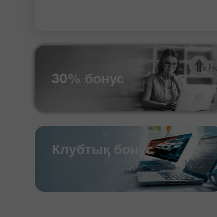
30% бонус
Клубтық бонус