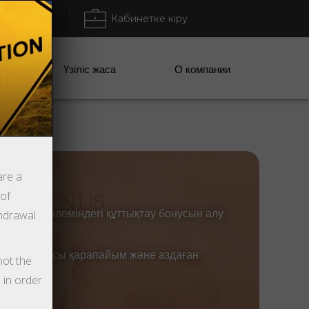
тыру / Алу
Кабинетке кіру
ании
Үзіліс жаса
О компании
are a
 of
на 30% көлеміндегі құттықтау бонусын алу
thdrawal
ың әрқайсысы қарапайым және аздаған
not the
 in order