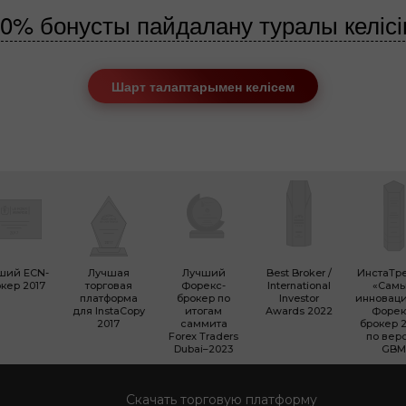
0% бонусты пайдалану туралы келіс
Шарт талаптарымен келісем
ший ECN-
Лучшая
Лучший
Best Broker /
ИнстаТр
кер 2017
торговая
Форекс-
International
«Сам
платформа
брокер по
Investor
инновац
для InstaCopy
итогам
Awards 2022
Форек
2017
саммита
брокер 2
Forex Traders
по вер
Dubai–2023
GBM
Скачать торговую платформу