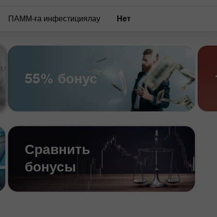
ПАММ-ға инфестициялау
нет
55% бонус
Сравнить
бонусы