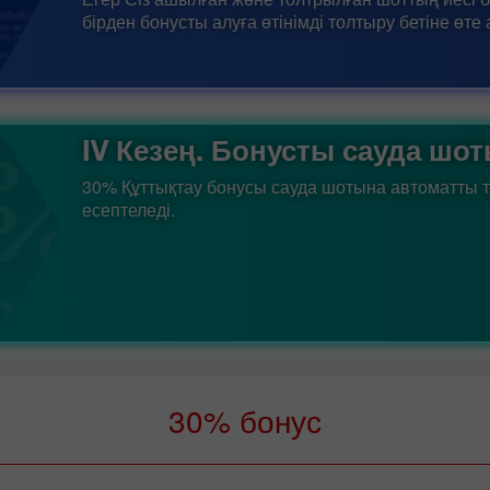
бірден бонусты алуға өтінімді толтыру бетіне өте
IV Кезең. Бонусты сауда шо
30% Құттықтау бонусы сауда шотына автоматты 
есептеледі.
30% бонус