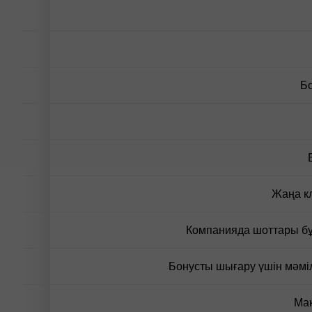
Б
Жаңа кл
Компанияда шоттары бұ
Бонусты шығару үшін мәмі
Мак