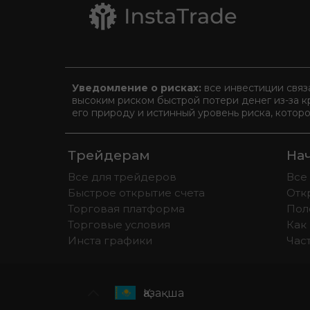
Уведомление о рисках:
все инвестиции связ
высоким риском быстрой потери денег из-за к
его природу и истинный уровень риска, котор
Трейдерам
На
Все для трейдеров
Все
Быстрое открытие счета
Отк
Торговая платформа
Пол
Торговые условия
Как 
Инста графики
Час
Қазақша