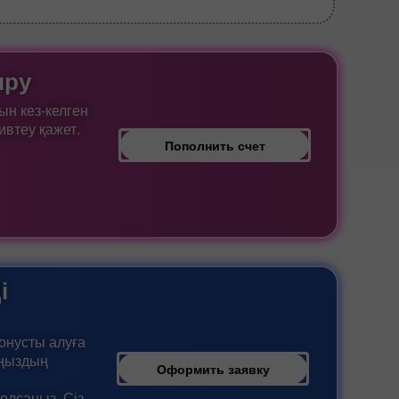
ыру
ын кез-келген
ивтеу қажет.
Пополнить счет
і
бонусты алуға
ыңыздың
Оформить заявку
олсаңыз, Сіз