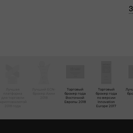
3
Лучшая
Лучший ECN-
Торговый
Торговый
Луч
платформа
брокер Азии
брокер года
брокер года
бро
для торговли
2018
Восточной
по версии
криптовалютой
Европы 2018
Innovation
2018 года
Europe 2017