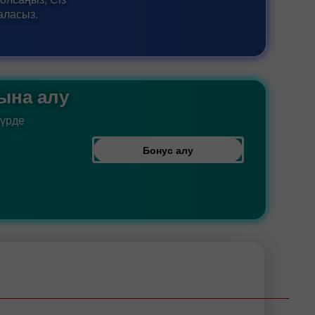
 аласыз.
тына алу
түрде
Бонус алу