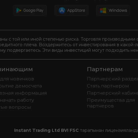
аны с той или иной степенью риска. Торговля производным
редитного плеча. Воздержитесь от инвестирования в какой-
ому подвергаетесь. Эти виды инвестиций могут подходить нек
чинающим
Партнерам
 для новичков
Партнерский разде
рытие демосчета
Стать партнером
езная информация
Партнерский кабин
начать работу
Преимущества для
партнеров
тые вопросы
Instant Trading Ltd BVI FSC
тарапынан лицензияландыр