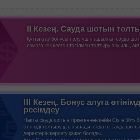
II Кезең. Сауда шотын толт
Құттықтау бонусын алу үшін ашылған сауда шот
сомаға кез-келген тәсілмен толтыру арқылы, акт
III Кезең. Бонус алуға өтінімд
ресімдеу
Нақты сауда шотын тіркегеннен кейін Сізге 30% 
өтінімді толтыру ұсынылады, онда өз сауда шот
деректерін көрсету қажет болады.
Егер Сіз ашылған және толтрылған шоттың иесі б