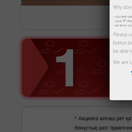
Why does
- you are us
- your IP d
- an error o
Please co
button be
be able 
We are s
* Акцияға алғаш рет қ
бонустық шот тіркелген 