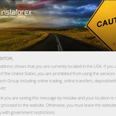
Шотты тез ашу
Сауда алаңы
Тол
Жаңа бастаушыларға
Серіктестерге
Сервисы комп
SITOR,
ус
ddress shows that you are currently located in the USA. If you 
of the United States, you are prohibited from using the services
ттеріне тартымды жаңа ұсынысты - өздерінің сауда шоттары
ech Group including online trading, online transfers, deposit/wi
 etc.
п және өтініш формасын толтыру қажет. Осы процедуралард
ink you are seeing this message by mistake and your location is 
y proceed to the website. Otherwise, you must leave the website
y with government restrictions.