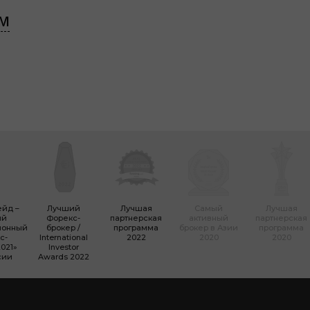
ім
ейд –
Лучший
Лучшая
Самый
Лучшая
ый
Форекc-
партнерская
активный
партнерская
ионный
брокер /
программа
брокер в Азии
программа
с-
International
2022
2020
2020
021»
Investor
сии
Awards 2022