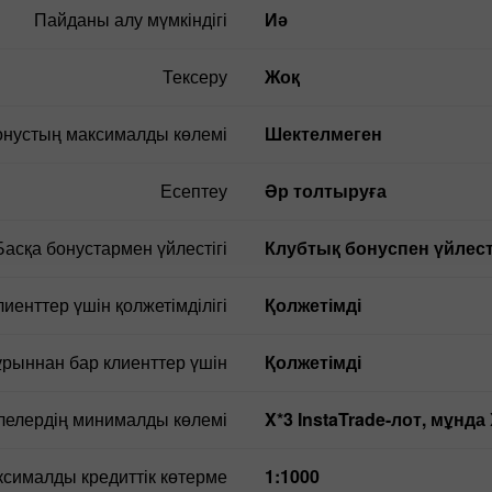
Пайданы алу мүмкіндігі
иә
Тексеру
жоқ
онустың максималды көлемі
Шектелмеген
Есептеу
Әр толтыруға
Басқа бонустармен үйлестігі
Клубтық бонуспен үйлест
иенттер үшін қолжетімділігі
Қолжетімді
рыннан бар клиенттер үшін
Қолжетімді
лелердің минималды көлемі
X*3 InstaTrade-лот, мұ
сималды кредиттік көтерме
1:1000