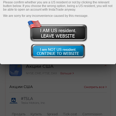
Please confirm whether you are a US resident or not by clicking the relevant
button below. If you choose the wrong option, being a US resident, you will not
be able to open an account with InstaTrade anyway.
We are sorry for any inconvenience caused by this message.
Оптимизация затрат
Простой расчет торговых затрат от сделок
Акции США
NYSE, CME, FTSE, DAX
Больше
Акции США
Смотреть все
#TSLA
Tesla Motors, Inc
Продать
Купить
Spread
Tick cost
Commission