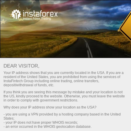
Сауда стиліңізге сай бонусты
таңдаңыз!
DEAR VISITOR,
Депозитке 100% дейін және пайданы еркін шығару
Your IP address shows that you are currently located in the USA. If you are a
resident of the United States, you are prohibited from using the services of
Алу
InstaFintech Group including online trading, online transfers,
deposit/withdrawal of funds, etc.
If you think you are seeing this message by mistake and your location is not
the US, kindly proceed to the website. Otherwise, you must leave the website
in order to comply with government restrictions.
Why does your IP address show your location as the USA?
Біздің командамызға қосылу
- you are using a VPN provided by a hosting company based in the United
States;
- your IP does not have proper WHOIS records;
- an error occurred in the WHOIS geolocation database.