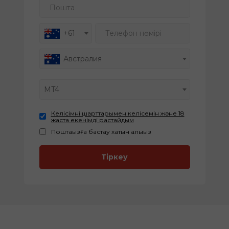
Пошта
Телефон нөмірі
+61
Австралия
MT4
Келісімнің шарттарымен келісемін және 18
жаста екенімді растайдым
Поштаңызға бастау хатын алыңыз