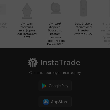
 ECN-
Лучшая
Лучший
Best Broker /
Инста
 2017
торговая
Форекс-
International
«С
платформа
брокер по
Investor
инно
для InstaCopy
итогам
Awards 2022
Фо
2017
саммита
брок
Forex Traders
по 
Dubai–2023
Скачать торговую платформу