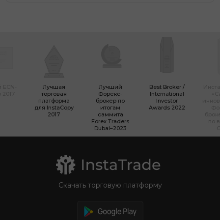
 ECN-
Лучшая
Лучший
Best Broker /
Инста
 2017
торговая
Форекс-
International
«С
платформа
брокер по
Investor
инно
для InstaCopy
итогам
Awards 2022
Фо
2017
саммита
брок
Forex Traders
по 
Dubai–2023
Скачать торговую платформу