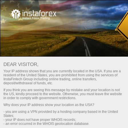
Savdo uslubingizga mos bonusni
tanlang!
DEAR VISITOR,
Depozitga 100% gacha va foydani erkin yechib olish
Your IP address shows that you are currently located in the USA. If you are a
resident of the United States, you are prohibited from using the services of
Olish
InstaFintech Group including online trading, online transfers,
deposit/withdrawal of funds, etc.
If you think you are seeing this message by mistake and your location is not
the US, kindly proceed to the website. Otherwise, you must leave the website
in order to comply with government restrictions.
Why does your IP address show your location as the USA?
Bizning jamoaning qismi bo'lish
- you are using a VPN provided by a hosting company based in the United
States;
- your IP does not have proper WHOIS records;
- an error occurred in the WHOIS geolocation database.