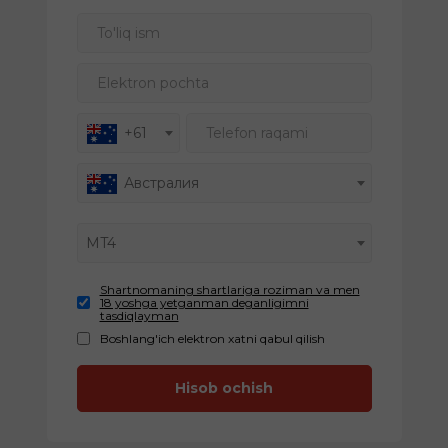
To'liq ism
Elektron pochta
Telefon raqami
+61
Австралия
MT4
Shartnomaning shartlariga roziman va men
18 yoshga yetganman deganligimni
tasdiqlayman
Boshlang'ich elektron xatni qabul qilish