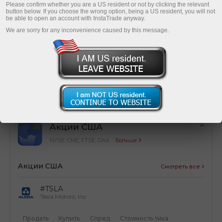
Please confirm whether you are a US resident or not by clicking the relevant
button below. If you choose the wrong option, being a US resident, you will not
be able to open an account with InstaTrade anyway.
We are sorry for any inconvenience caused by this message.
Оптимизация затрат
Простой расчет торговых затрат от сделок
Акции США
NYSE, CME, FTSE, DAX
Больше
Акции США
Смотреть все
#TSLA
Tesla Motors, Inc
Продать
Купить
Спред
Стоимость тика