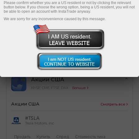
Please confirm whether you are a US resident or not by clicking the relevant
button below. If you choose the wrong option, being a US resident, you will not
be able to open an account with InstaTrade anyway.
We are sorry for any inconvenience caused by this message.
Оптимизация затрат
Простой расчет торговых затрат от сделок
Акции США
NYSE, CME, FTSE, DAX
Больше
Акции США
Смотреть все
#TSLA
Tesla Motors, Inc
Продать
Купить
Спред
Стоимость тика