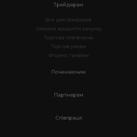
Трейдерам
Все для трейдерів
Швидке відкриття рахунку
Торгова платформа
Торгові умови
Форекс графіки
Починаючим
Партнерам
Співпраця