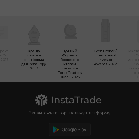
рекс -
Краща
Лучший
Best Broker /
Инста
 ECN
торгова
Форекс-
International
«С
 2017
платформа
брокер по
Investor
инно
для InstaCopy-
итогам
Awards 2022
Фо
2017
саммита
брок
Forex Traders
по 
Dubai–2023
Завантажити торгівельну платформу