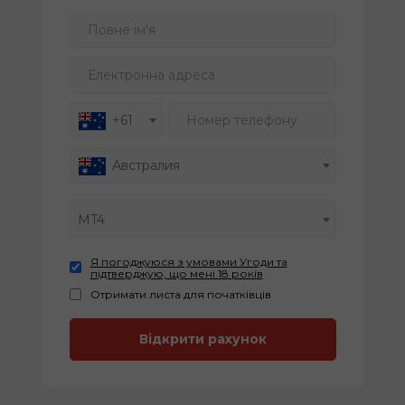
Повне ім'я
Електронна адреса
Номер телефону
+61
Австралия
MT4
Я погоджуюся з умовами Угоди та
підтверджую, що мені 18 років
Отримати листа для початківців