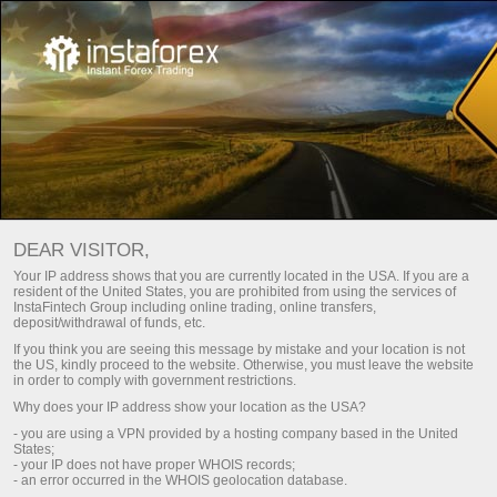
Обирайте бонус під свій
ІнстаФорекс -
офіційний партнер Dragon
стиль торгівлі!
Racing
DEAR VISITOR,
До 100% на депозит і вільне виведення прибутку
Your IP address shows that you are currently located in the USA. If you are a
Майбутнє вже сьогодні -
resident of the United States, you are prohibited from using the services of
Отримати
InstaFintech Group including online trading, online transfers,
ІнстаФорекс та Dragon Racing
deposit/withdrawal of funds, etc.
If you think you are seeing this message by mistake and your location is not
the US, kindly proceed to the website. Otherwise, you must leave the website
in order to comply with government restrictions.
Why does your IP address show your location as the USA?
Стати частиною нашої команди
Стати частиною нашої команди
- you are using a VPN provided by a hosting company based in the United
States;
- your IP does not have proper WHOIS records;
- an error occurred in the WHOIS geolocation database.