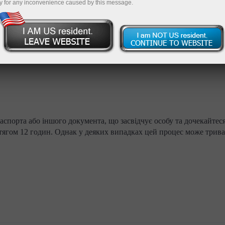
y for any inconvenience caused by this message.
Поповнити торговий
Вивести гроші з рахунку
рахунок
спорта або іншого документа, що засвідчує особу та дочекайтеся
отягом 12 годин. Однак у деяких випадках цей процес може трив