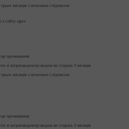
 трьох місяців з печаткою і підписом
 з сайту egov
сце проживання
уги зі штрихкодом/qr-кодом не старша 3 місяців
 трьох місяців з печаткою і підписом
сце проживання
уги зі штрихкодом/qr-кодом не старша 3 місяців