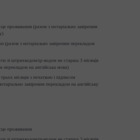
сце проживання (разом з нотаріально завіреним
у)
ю (разом з нотаріально завіреним перекладом
уги зі штрихкодом/qr-кодом не старша 3 місяців
им перекладом на англійська мова)
 трьох місяців з печаткою і підписом
нотаріально завіреним перекладом на англійську
сце проживання
уги зі штрихкодом/qr-кодом не старша 3 місяців