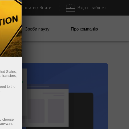
Поповнити / Зняти
Вхід в кабінет
анії
Зроби паузу
Про компанію
ted States,
 transfers,
ceed to the
.
ou choose
e anyway.