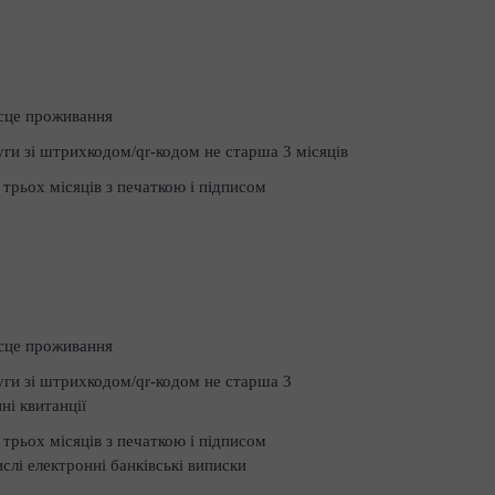
сце проживання
уги зі штрихкодом/qr-кодом не старша 3 місяців
 трьох місяців з печаткою і підписом
сце проживання
уги зі штрихкодом/qr-кодом не старша 3
ні квитанції
 трьох місяців з печаткою і підписом
слі електронні банківські виписки