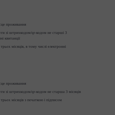
сце проживання
уги зі штрихкодом/qr-кодом не старші 3
ні квитанції
трьох місяців, в тому числі електронні
сце проживання
уги зі штрихкодом/qr-кодом не старша 3 місяців
 трьох місяців з печаткою і підписом