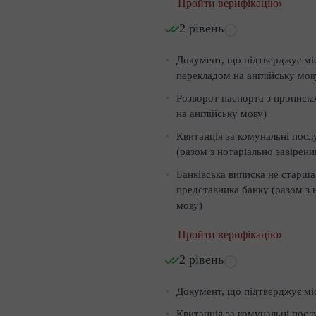
Пройти верифікацію
2 рівень
Документ, що підтверджує мі
перекладом на англійську мов
Розворот паспорта з прописко
на англійську мову)
Квитанція за комунальні посл
(разом з нотаріально завірен
Банківська виписка не старша
представника банку (разом з 
мову)
Пройти верифікацію
2 рівень
Документ, що підтверджує мі
Квитанція за комунальні посл