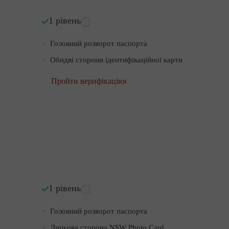
1 рівень
Головний розворот паспорта
Обидві сторони ідентифікаційної карти
Пройти верифікацію
1 рівень
Головний розворот паспорта
Лицьова сторона NSW Photo Card