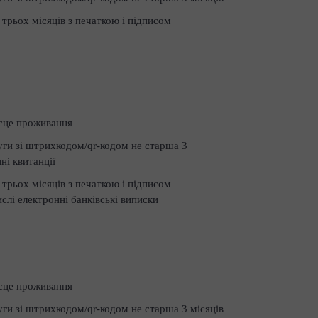
 трьох місяців з печаткою і підписом
сце проживання
уги зі штрихкодом/qr-кодом не старша 3
ні квитанції
 трьох місяців з печаткою і підписом
слі електронні банківські виписки
сце проживання
уги зі штрихкодом/qr-кодом не старша 3 місяців