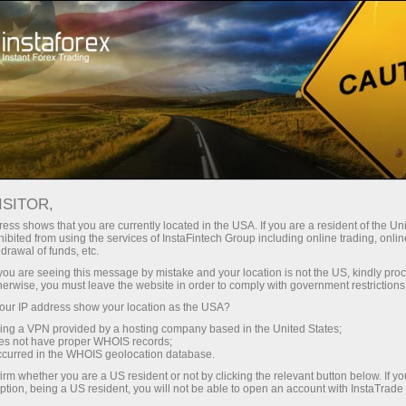
идке відкриття рахунку
Торгова платформа
Початківцям
Партнерам
Сервіси комп
нку
ISITOR,
ess shows that you are currently located in the USA. If you are a resident of the Uni
ibited from using the services of InstaFintech Group including online trading, online
 рахунку
drawal of funds, etc.
k you are seeing this message by mistake and your location is not the US, kindly pro
herwise, you must leave the website in order to comply with government restrictions
анківським переказом?
ur IP address show your location as the USA?
онус? Для цього вам
sing a VPN provided by a hosting company based in the United States;
и розповімо, як її отримати!
oes not have proper WHOIS records;
occurred in the WHOIS geolocation database.
irm whether you are a US resident or not by clicking the relevant button below. If y
ption, being a US resident, you will not be able to open an account with InstaTrad