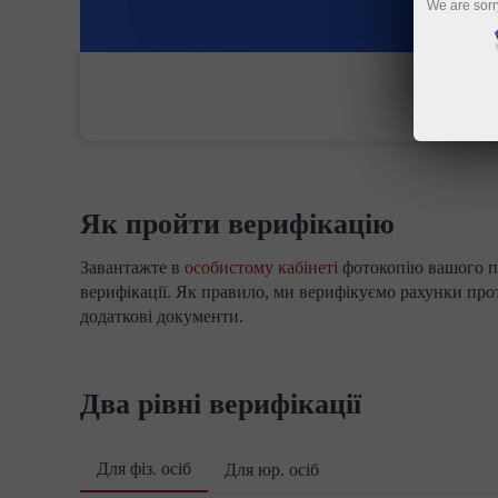
We are sorr
Відкрити торговий рахунок
Відкрити демо-рахунок
Як пройти верифікацію
Завантажте в
особистому кабінеті
фотокопію вашого па
верифікації. Як правило, ми верифікуємо рахунки пр
додаткові документи.
Два рівні верифікації
Для фіз. осіб
Для юр. осіб