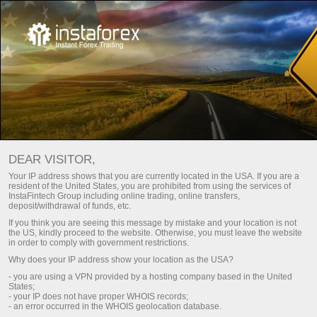
Басты
Жаңа бастаушыларға
ДЕМО-шот
Үйренуші ДЕМО-шот ашу
DEAR VISITOR,
Научиться торговать на валютном рынке без рисков –
Your IP address shows that you are currently located in the USA. If you are a
resident of the United States, you are prohibited from using the services of
просто! Откройте демосчет в компании
ИнстаТрейд
,
InstaFintech Group including online trading, online transfers,
чтобы торговать в многофункциональном терминале
deposit/withdrawal of funds, etc.
MetaTrader с виртуальным депозитом. На это
If you think you are seeing this message by mistake and your location is not
понадобится всего несколько минут, после чего можно
the US, kindly proceed to the website. Otherwise, you must leave the website
in order to comply with government restrictions.
сразу приступить к торговле более чем 300
Why does your IP address show your location as the USA?
финансовыми инструментами с реальными котировками.
- you are using a VPN provided by a hosting company based in the United
States;
Демосчет – это ваш первый шаг к успешной торговле на
- your IP does not have proper WHOIS records;
- an error occurred in the WHOIS geolocation database.
валютном рынке!