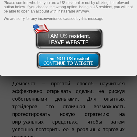
Please confirm whether you are a US resident or not by clicking the relevant
button below. If you choose the wrong option, being a US resident, you will not
be able to open an account with InstaTrade anyway.
Қаражатты толтыру/алу тәсілдері
We are sorry for any inconvenience caused by this message.
Сауда шотын толтыру
Шоттан ақша алу
Екатерина Стихина
ИнстаТрейд ТВ директоры*
Демосчет – простой способ научиться
эффективно открывать сделки, не рискуя
собственными деньгами. Для опытных
трейдеров это отличная возможность
протестировать новую стратегию на
виртуальных средствах, чтобы затем
успешно повторить ее в реальных торговых
условиях.