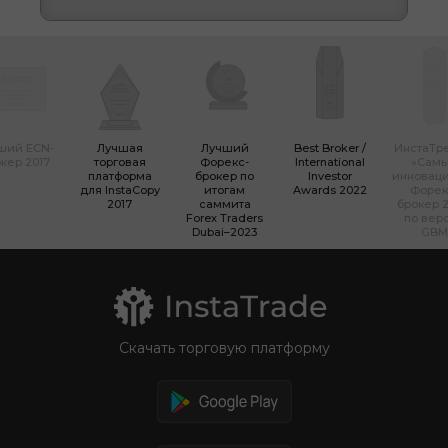
ший ECN-
Лучшая
Лучший
Best Broker /
ИнстаТр
кер 2017
торговая
Форекс-
International
«Сам
платформа
брокер по
Investor
инновац
для InstaCopy
итогам
Awards 2022
Форек
2017
саммита
брокер 2
Forex Traders
по вер
Dubai–2023
GBM
Скачать торговую платформу