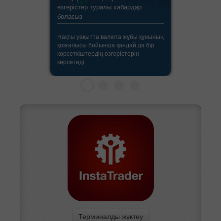
өзгерістер туралы хабардар
боласыз
Нақты уақытта валюта жұбы құнының
қозғалысы бойынша қандай да бір
көрсеткіштердің өзгерістерін
көрсетеді
Терминалды жүктеу