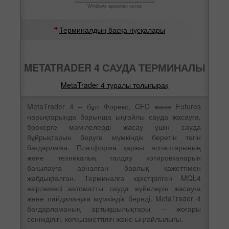
Windows арналған нұсқа
Терминалдың басқа нұсқалары
METATRADER 4 САУДА ТЕРМИНАЛЫ
MetaTrader 4 туралы толығырақ
MetaTrader 4 – бұл Форекс, CFD және Futures
нарықтарында барынша ыңғайлы сауда жасауға,
брокерге мәмілелерді жасау үшін сауда
бұйрықтарын беруге мүмкіндік беретін тегін
бағдарлама. Платформа қаржы аспаптарының
және техникалық талдау котировкаларын
бақылауға арналған барлық қажеттімен
жабдықталған. Терминалға кірістірілген MQL4
әзірлемесі автоматты сауда жүйелерін жасауға
және пайдалануға мүмкіндік береді. MetaTrader 4
бағдарламаның артықшылықтары – жоғары
сенімділігі, көпқызметтілігі және ыңғайлылығы.