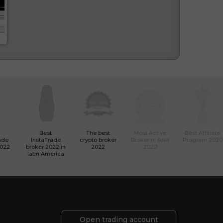
Best
The best
Most Active
Best Affiliate
ade
InstaTrade
crypto broker
Broker in Asia
Program 2020
2022
broker 2022 in
2022
2020
latin America
Open trading account