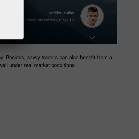
ভ্লাডিমির মোরাভিক
দুইবার এনফিউশন ওয়ার্ল্ড চ্যাম্পিয়ন 2017/2018
একটি ব্যক্তিগত অ্যাকাউন্ট নিবন্ধন করুন
ট্রেডিং অ্যাকাউন্ট খুলুন
ডেমো অ্যাকাউন্ট খুলুন
এলেস লোপ্রেইস
কিংবদন্তি ডাকার র‌্যালির বার্ষিক অংশগ্রহণকারী
y. Besides, savvy traders can also benefit from a
well under real market conditions.