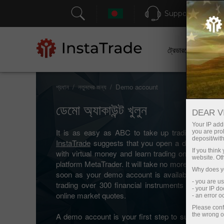
Support
ট্রেডারদের জন্য
প্রধান
নতুনদের জন্য
Demo account
ডেমো অ্যাকাউন্ট খুলুন
DEAR V
Your IP addr
It is as easy as ABC to take up trading with no r
you are proh
deposit/with
InstaTrade
suggests that you open a demo accoun
If you thin
with virtual money and learn trading on multi-funct
website. Ot
platform MetaTrader. It will take no more than a fe
Why does yo
soon as your demo account is available, you can
- you are u
trading over 300 financial instruments that are di
- your IP d
online market quotes.
- an error 
Please conf
A demo account is your first step to successful tr
the wrong o