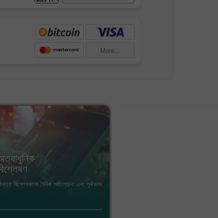
More...
অত্যাধুনিক
অর্থনৈত
বিশ্লেষণ
ক্যালেন্ডা
িখ্যাত বিশ্লেষকদের দৈনিক পর্যালোচনা এবং পূর্বাভাস
ফরেক্স ক্যালেন
অনুষ্ঠানগুলোর 