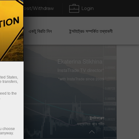
Deposit/Withdraw
Login
েবা
একটু বিরতি নিন
ইন্সটাট্রেড সম্পর্কিত তথ্যাবলী
ভ্লাডিমির মোরাভিক
Ekaterina Stikhina
দুইবার এনফিউশন ওয়ার্ল্ড চ্যাম্পিয়ন 2017/2018
InstaTrade TV director*
ted States,
*with InstaTrade since 2009
 transfers,
এলেস লোপ্রেইস
ceed to the
কিংবদন্তি ডাকার র‌্যালির বার্ষিক অংশগ্রহণকারী
.
ইন্সটাফরেক্স
বিশ্বনাথন আনন্দ
সহযোগিতা করে গর্বিত
XVth বিশ্ব দাবা চ্যাম্পিয়ন
ou choose
e anyway.