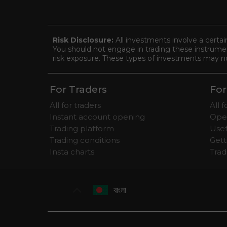
Risk Disclosure:
All investments involve a certai
You should not engage in trading these instrument
risk exposure. These types of investments may not 
For Traders
For
All for traders
All 
Instant account opening
Ope
Trading platform
Usef
Trading conditions
Gett
Insta charts
Tra
বাংলা