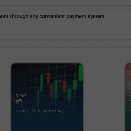
count through any convenient payment system
ফরেক্স
চার্ট
ফরেক্সের যে কোন উন্নয়ন সম্পর্কে জানুন!
ব