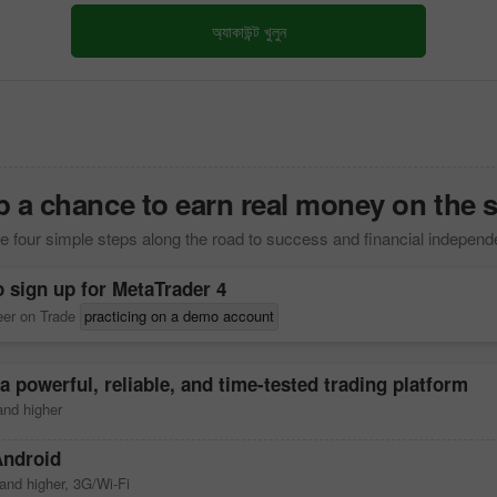
অ্যাকাউন্ট খুলুন
 a chance to earn real money on the 
 four simple steps along the road to success and financial indepen
o sign up for
MetaTrader 4
reer on Trade
practicing on a demo account
a powerful, reliable, and time-tested trading platform
nd higher
Android
and higher, 3G/Wi-Fi