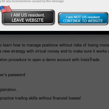
y for any inconvenience caused by this message.
ব্রাউজারে ট্রেডিং
ত্তোলন
 learn how to manage positions without risks of losing mone
a new strategy with virtual money and to make sure it works 
ation procedure to open a demo account with InstaTrade.
er’s password
gistration.
ctice trading skills without financial losses!