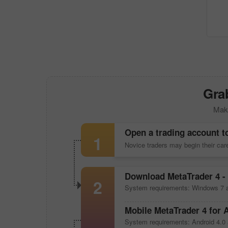
Grab
Make
Open a trading account t
1
Novice traders may begin their ca
Download
MetaTrader 4
- 
2
System requirements: Windows 7 a
Mobile
MetaTrader 4
for 
System requirements: Android 4.0 