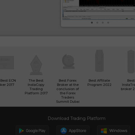
 Best ECN
The Best
Best Forex
Best Affiliate
Best
ker 2017
InstaCopy
Broker at the
Program 2022
InstaTr
Trading
conclusion of
broker 
Platform 2017
the Forex
Traders
Summit Dubai
Download Trading Platform