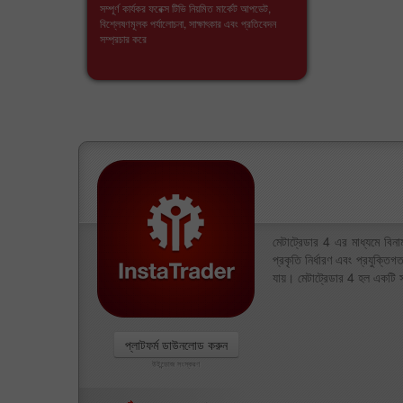
সম্পূর্ণ কার্যকর ফরেক্স টিভি নিয়মিত মার্কেট আপডেট,
বিশ্লেষণমূলক পর্যালোচনা, সাক্ষাৎকার এবং প্রতিবেদন
সম্প্রচার করে
মেটাট্রেডার 4 এর মাধ্যমে বিন
প্রকৃতি নির্ধারণ এবং প্রযুক্ত
যায়। মেটাট্রেডার 4 হল একটি সহ
প্লাটফর্ম ডাউনলোড করুন
উইন্ডোজ সংস্করণ