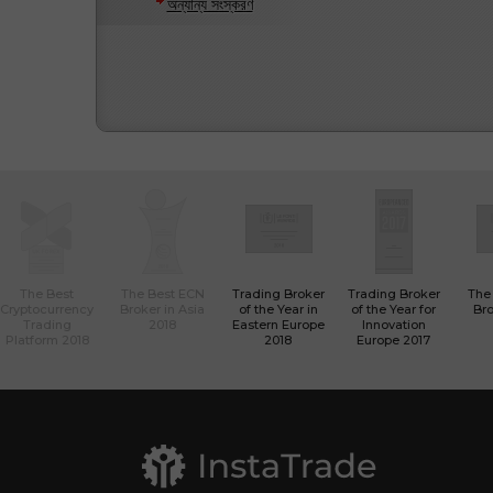
অন্যান্য সংস্করণ
The Best
The Best ECN
Trading Broker
Trading Broker
The
Cryptocurrency
Broker in Asia
of the Year in
of the Year for
Bro
Trading
2018
Eastern Europe
Innovation
Platform 2018
2018
Europe 2017