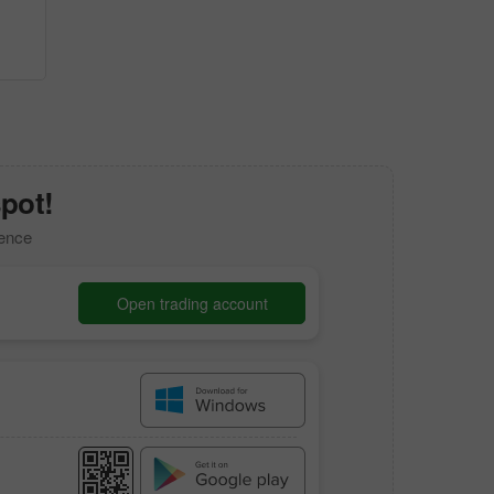
spot!
dence
Open trading account