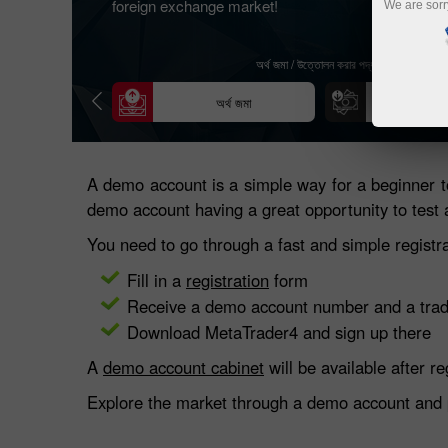
foreign exchange market!
We are sorr
অর্থ জমা / উত্তোলন করার পদ্ধতি
অর্থ জমা
অর্থ উ
A demo account is a simple way for a beginner to
demo account having a great opportunity to test 
You need to go through a fast and simple registr
Fill in a
registration
form
Receive a demo account number and a trad
Download MetaTrader4 and sign up there
A
demo account cabinet
will be available after re
Explore the market through a demo account and pra