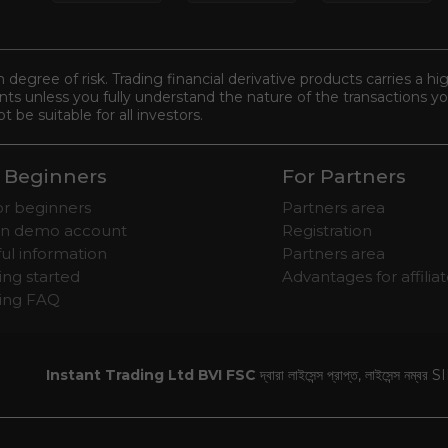
n degree of risk. Trading financial derivative products carries a hi
s unless you fully understand the nature of the transactions you
be suitable for all investors.
 Beginners
For Partners
for beginners
Partners area
n demo account
Registration
ul information
Partners area
ing started
Advantages for affilia
ding FAQ
Instant Trading Ltd BVI FSC
দ্বারা লাইসেন্স প্রাপ্ত, লাইসেন্স নম