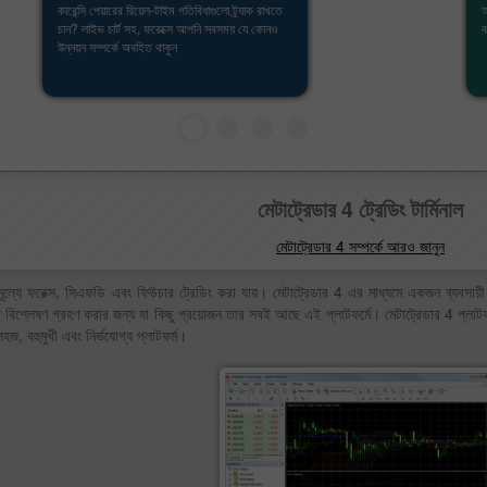
কারেন্সি পেয়ারের রিয়েল-টাইম গতিবিধাগুলো ট্র্যাক রাখতে
আ
চান? লাইভ চার্ট সহ, ফরেক্সে আপনি সবসময় যে কোনও
ব
উন্নয়ন সম্পর্কে অবহিত থাকুন
মেটাট্রেডার 4 ট্রেডিং টার্মিনাল
মেটাট্রেডার 4 সম্পর্কে আরও জানুন
ামূল্যে ফরেক্স, সিএফডি এবং ফিউচার ট্রেডিং করা যায়। মেটাট্রেডার 4 এর মাধ্যমে একজন ব্যবস
িগত বিশ্লেষণ গ্রহণ করার জন্য যা কিছু প্রয়োজন তার সবই আছে এই প্লাটফর্মে। মেটাট্রেডার 4 প্লাট
জ, বহুমুখী এবং নির্ভযোগ্য প্লাটফর্ম।