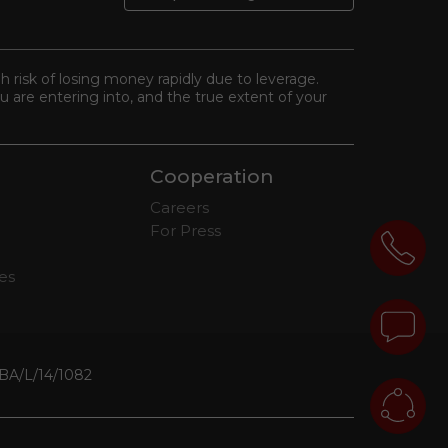
gh risk of losing money rapidly due to leverage.
 are entering into, and the true extent of your
Cooperation
Careers
For Press
tes
্বর SIBA/L/14/1082