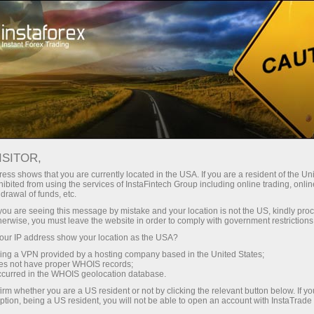
Instant account opening
Trading Platform
নতুনদের জন্য
পার্টনারদের জন্য
কোম্পানির পরিষ
ISITOR,
ess shows that you are currently located in the USA. If you are a resident of the Uni
isks at all.
ibited from using the services of InstaFintech Group including online trading, online
drawal of funds, etc.
t deposited
k you are seeing this message by mistake and your location is not the US, kindly pro
ional trading
herwise, you must leave the website in order to comply with government restrictions
w minutes. As
ur IP address show your location as the USA?
 get started
sing a VPN provided by a hosting company based in the United States;
splayed with
oes not have proper WHOIS records;
occurred in the WHOIS geolocation database.
irm whether you are a US resident or not by clicking the relevant button below. If y
ading on the
ption, being a US resident, you will not be able to open an account with InstaTrad