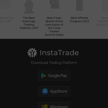
 Best ECN
The Best
Best Forex
Best Affiliate
Best
ker 2017
InstaCopy
Broker at the
Program 2022
InstaTr
Trading
conclusion of
broker 
Platform 2017
the Forex
Traders
Summit Dubai
Download Trading Platform