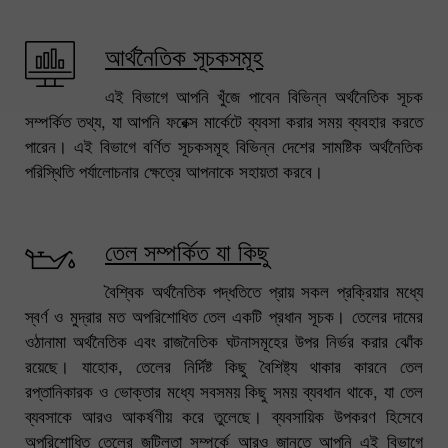
আর্থনৈতিক সূচকসমূহ
এই বিভাগে আপনি খুঁজে পাবেন বিভিন্ন অর্থনৈতিক সূচক
সম্পর্কিত তথ্য, যা আপনি ফরেক্স মার্কেটে ব্যবসা করার সময় ব্যবহার করতে
পারেন। এই বিভাগে বর্ণিত সূচকসমূহ বিভিন্ন দেশের সামষ্টিক অর্থনৈতিক
পরিস্থিতি পর্যালোচনার ক্ষেত্রে আপনাকে সহায়তা করবে।
তেল সম্পর্কিত যা কিছু
বৈশ্বিক অর্থনৈতিক পদ্ধতিতে প্রায় সকল প্রক্রিয়ার মধ্যে
স্বর্ণ ও মুদ্রার মত অপরিশোধিত তেল একটি প্রধান সূচক। তেলের দামের
ওঠানামা অর্থনৈতিক এবং রাজনৈতিক ঘটনাসমূহের উপর নির্ভর করার ঝোঁক
রয়েছে। যাহোক, তেলের নির্দিষ্ট কিছু বৈশিষ্ট্য থাকার কারনে তেল
রপ্তানিকারক ও ভোক্তার মধ্যে সবসময় কিছু সময় ব্যবধান থাকে, যা তেল
ব্যবসাকে আরও আকর্ষণীয় করে তুলেছে। ব্যবসায়িক উপকরণ হিসেবে
অপরিশোধিত তেলের জটিলতা সম্পর্কে আরও জানতে আপনি এই বিভাগে