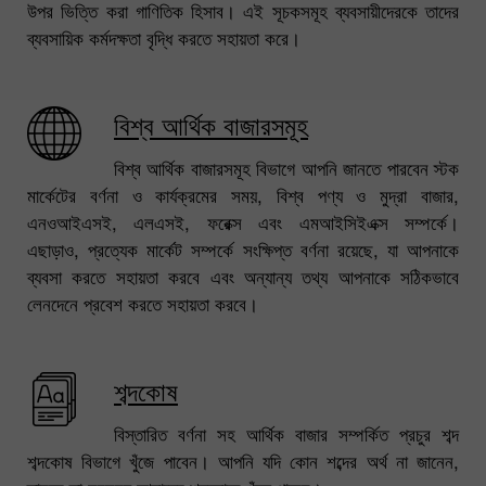
উপর ভিত্তি করা গাণিতিক হিসাব। এই সূচকসমূহ ব্যবসায়ীদেরকে তাদের
ব্যবসায়িক কর্মদক্ষতা বৃদ্ধি করতে সহায়তা করে।
বিশ্ব আর্থিক বাজারসমূহ
বিশ্ব আর্থিক বাজারসমূহ বিভাগে আপনি জানতে পারবেন স্টক
মার্কেটের বর্ণনা ও কার্যক্রমের সময়, বিশ্ব পণ্য ও মুদ্রা বাজার,
এনওআইএসই, এলএসই, ফরেক্স এবং এমআইসিইএক্স সম্পর্কে।
এছাড়াও, প্রত্যেক মার্কেট সম্পর্কে সংক্ষিপ্ত বর্ণনা রয়েছে, যা আপনাকে
ব্যবসা করতে সহায়তা করবে এবং অন্যান্য তথ্য আপনাকে সঠিকভাবে
লেনদেনে প্রবেশ করতে সহায়তা করবে।
শব্দকোষ
বিস্তারিত বর্ণনা সহ আর্থিক বাজার সম্পর্কিত প্রচুর শব্দ
শব্দকোষ বিভাগে খুঁজে পাবেন। আপনি যদি কোন শব্দের অর্থ না জানেন,