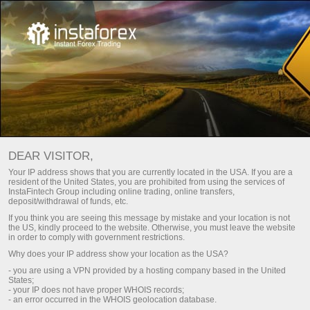
নতুনদের জন্য
প্রয়োজনীয় তথ্য
DEAR VISITOR,
Your IP address shows that you are currently located in the USA. If you are a
USEFUL TIPS FROM
resident of the United States, you are prohibited from using the services of
InstaFintech Group including online trading, online transfers,
INSTATRADE
deposit/withdrawal of funds, etc.
If you think you are seeing this message by mistake and your location is not
the US, kindly proceed to the website. Otherwise, you must leave the website
in order to comply with government restrictions.
ডিপোজিট করুন
Money
Why does your IP address show your location as the USA?
- you are using a VPN provided by a hosting company based in the United
States;
- your IP does not have proper WHOIS records;
- an error occurred in the WHOIS geolocation database.