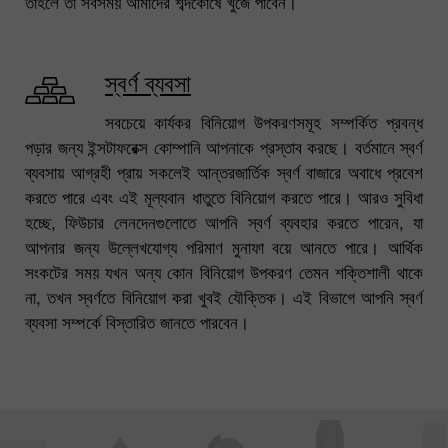
তাহলে তা সবসময় আমাদের শব্দকোষে খুঁজে পাবেন।
স্বর্ণ ব্যবসা
সবচেয়ে কার্যকর বিনিয়োগ উপকরণসমূহ সম্পর্কিত প্রবন্ধ
পড়ার জন্য ইন্সটাফরেক্স কোম্পানি আপনাকে প্রস্তাব করছে। বর্তমানে স্বর্ণ
ব্যবসায় আগ্রহী প্রায় সকলেই আন্তরজার্তিক স্বর্ণ বাজারে অবাধে প্রবেশ
করতে পারে এবং এই মূল্যবান ধাতুতে বিনিয়োগ করতে পারে। আরও সুবিধা
হচ্ছে, ফিউচার লেনদেনগুলোতে আপনি স্বর্ণ ব্যবহার করতে পারেন, যা
আপনার জন্য উল্লেখযোগ্য পরিমাণ মুনাফা বয়ে আনতে পারে। আর্থিক
সংকটের সময় যখন অন্য কোন বিনিয়োগ উপকরণ তেমন শক্তিশালী থাকে
না, তখন স্বর্ণতে বিনিয়োগ করা খুবই যৌক্তিক। এই বিভাগে আপনি স্বর্ণ
ব্যবসা সম্পর্কে বিস্তারিত জানতে পারবেন।