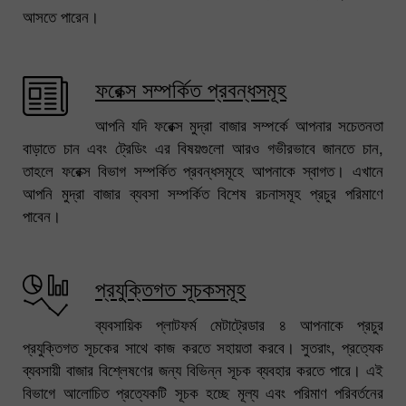
আসতে পারেন।
ফরেক্স সম্পর্কিত প্রবন্ধসমূহ
আপনি যদি ফরেক্স মুদ্রা বাজার সম্পর্কে আপনার সচেতনতা
বাড়াতে চান এবং ট্রেডিং এর বিষয়গুলো আরও গভীরভাবে জানতে চান,
তাহলে ফরেক্স বিভাগ সম্পর্কিত প্রবন্ধসমূহে আপনাকে স্বাগত। এখানে
আপনি মুদ্রা বাজার ব্যবসা সম্পর্কিত বিশেষ রচনাসমূহ প্রচুর পরিমাণে
পাবেন।
প্রযুক্তিগত সূচকসমূহ
ব্যবসায়িক প্লাটফর্ম মেটাট্রেডার ৪ আপনাকে প্রচুর
প্রযুক্তিগত সূচকের সাথে কাজ করতে সহায়তা করবে। সুতরাং, প্রত্যেক
ব্যবসায়ী বাজার বিশ্লেষণের জন্য বিভিন্ন সূচক ব্যবহার করতে পারে। এই
বিভাগে আলোচিত প্রত্যেকটি সূচক হচ্ছে মূল্য এবং পরিমাণ পরিবর্তনের