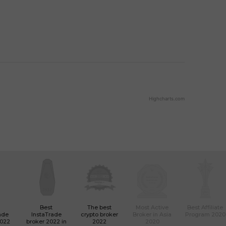
Highcharts.com
Best
The best
Most Active
Best Affiliate
ade
InstaTrade
crypto broker
Broker in Asia
Program 2020
2022
broker 2022 in
2022
2020