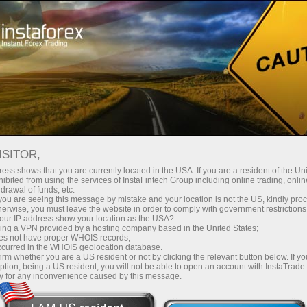
Instant account opening
Trading Platform
নতুনদের জন্য
পার্টনারদের জন্য
কোম্পানির পরিষ
ISITOR,
ess shows that you are currently located in the USA. If you are a resident of the Uni
ibited from using the services of InstaFintech Group including online trading, online
drawal of funds, etc.
ন
k you are seeing this message by mistake and your location is not the US, kindly pro
herwise, you must leave the website in order to comply with government restrictions
ur IP address show your location as the USA?
অভিজ্ঞতাসম্পন্ন বিশেষজ্ঞ। যখন আপনি
sing a VPN provided by a hosting company based in the United States;
oes not have proper WHOIS records;
occurred in the WHOIS geolocation database.
irm whether you are a US resident or not by clicking the relevant button below. If y
ption, being a US resident, you will not be able to open an account with InstaTrad
y for any inconvenience caused by this message.
ন