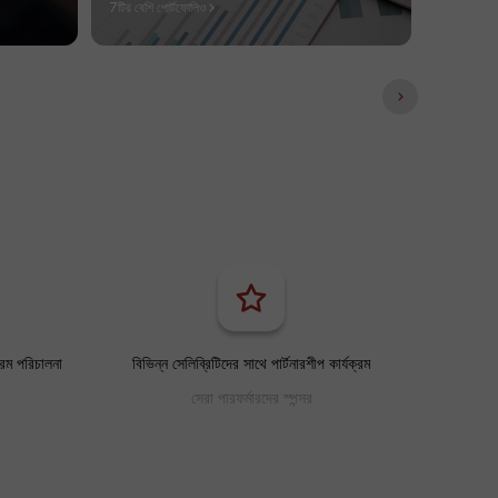
7টির বেশি পোর্টফোলিও
6টির বেশি প
্রম পরিচালনা
বিভিন্ন সেলিব্রিটিদের সাথে পার্টনারশীপ কার্যক্রম
সেরা পারফর্মারদের স্পন্সর