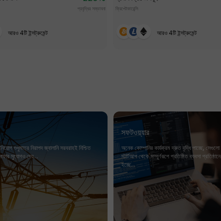
প্রবৃদ্ধির সম্ভাবনা
ক্রিপ্টোকারেন্সি
আরও 4টি ইন্সট্রুমেন্ট
আরও 4টি ইন্সট্রুমেন্ট
সফটওয়্যার
িনিয়োগ শুধুমাত্র নিরাপদ জ্বালানি সরবরাহই নিশ্চিত
অনেক কোম্পানির কার্যক্রম দ্রুত বৃদ্ধি পাচ্ছে, সেগুলো
নাফার সুযোগও দেয়...
স্টার্টআপ থেকে সম্পূর্ণরূপে প্রতিষ্ঠিত ব্যবসা প্রতিষ্ঠা
হচ্ছে...