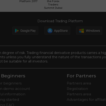
Platform 2017
the Forex
Traders
Summit Dubai
Download Trading Platform
n degree of risk. Trading financial derivative products carries a hi
s unless you fully understand the nature of the transactions you
be suitable for all investors.
 Beginners
For Partners
for beginners
Partners area
n demo account
Registration
ul information
Partners area
ing started
Advantages for affilia
ding FAQ