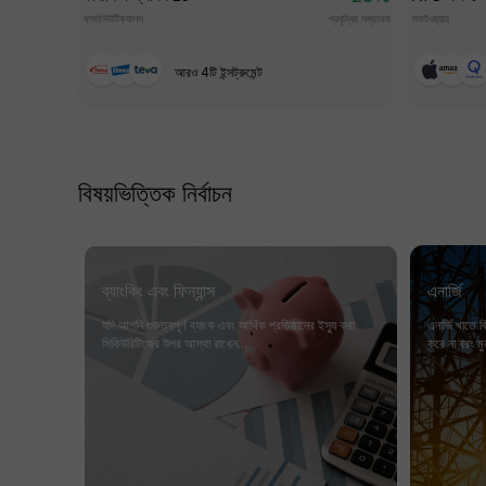
ফার্মাসিউটিক্যালস
প্রবৃদ্ধির সম্ভাবনা
সফটওয়্যার
আরও 4টি ইন্সট্রুমেন্ট
বিষয়ভিত্তিক নির্বাচন
ব্যাংকিং এবং ফিন্যান্স
এনার্জি
়োগকারীরা
যদি আপনি গুরুত্বপূর্ণ ব্যাংক এবং আর্থিক প্রতিষ্ঠানের ইস্যু করা
এনার্জি খাতে ব
েছে...
সিকিউরিটিজের উপর আস্থা রাখেন...
করে না বরং মু