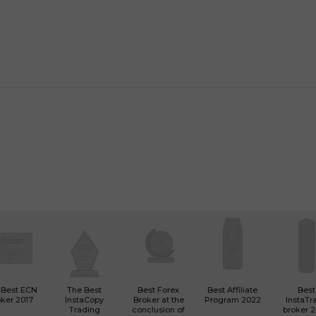
 Best ECN
The Best
Best Forex
Best Affiliate
Best
ker 2017
InstaCopy
Broker at the
Program 2022
InstaTr
Trading
conclusion of
broker 