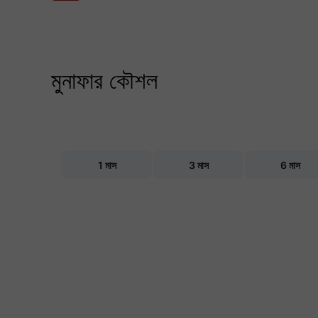
মুনাফার কৌশল
Chart
Combination chart with 2 data series.
1 মাস
3 মাস
6 মাস
The chart has 2 X axes displaying Time, and nav
The chart has 2 Y axes displaying values, and na