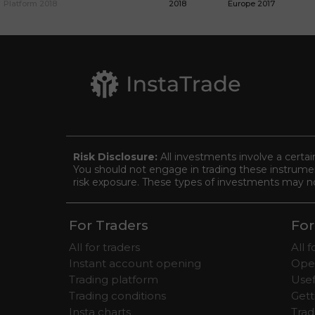
Platform 2018
2018
Europe 2017
Risk Disclosure:
All investments involve a certai
You should not engage in trading these instrument
risk exposure. These types of investments may not 
For Traders
For
All for traders
All 
Instant account opening
Ope
Trading platform
Usef
Trading conditions
Gett
Insta charts
Tra