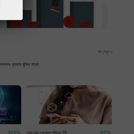
সব দেখুন
ম্পদের ন্যূনতম ঝুঁকির মাত্রা
123%
92%
সেল-অফ সোশ্যাল মিডিয়া 25