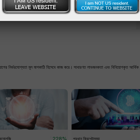
িনিয়োগের নির্ভরযোগ্যতা মূল মাপকাঠি হিসেবে কাজ করে। সাধারণত লাভজনকতা এবং বিনিয়োগকৃত আর্থিক স
228%
কনোলজি
প্রধান ক্রিপ্টোসমূহ