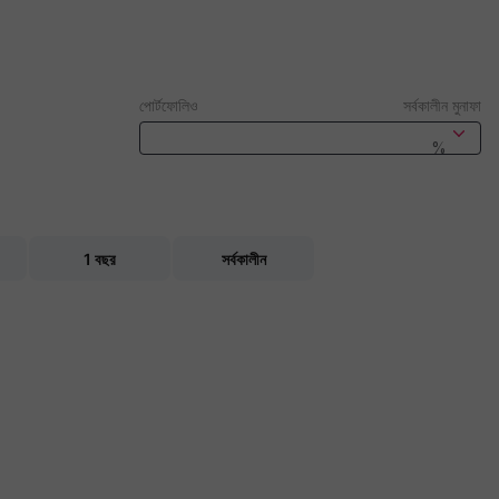
পোর্টফোলিও
সর্বকালীন মুনাফা
%
1 বছর
সর্বকালীন
igator-x-axis.
vigator-y-axis.