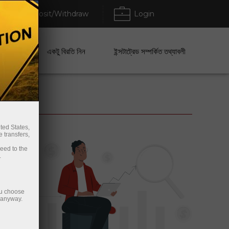
Deposit/Withdraw
Login
েবা
একটু বিরতি নিন
ইন্সটাট্রেড সম্পর্কিত তথ্যাবলী
ted States,
 transfers,
ceed to the
.
ou choose
e anyway.