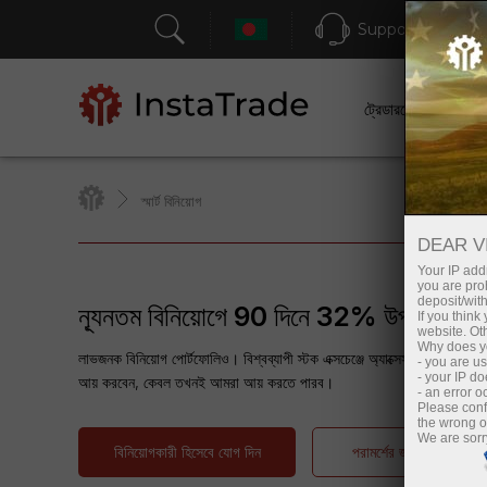
Support
ট্রেডারদের জন্য
স্মার্ট বিনিয়োগ
DEAR V
Your IP addr
you are proh
deposit/with
ন্যূনতম বিনিয়োগে 90 দিনে 32% উপার্জন করু
If you thin
website. Ot
Why does yo
লাভজনক বিনিয়োগ পোর্টফোলিও। বিশ্বব্যাপী স্টক এক্সচেঞ্জে অ্যাক্সেস। 10 বছরের 
- you are u
- your IP d
আয় করবেন, কেবল তখনই আমরা আয় করতে পারব।
- an error 
Please conf
the wrong o
We are sorr
বিনিয়োগকারী হিসেবে যোগ দিন
পরামর্শের জন্য অনুরোধ করু