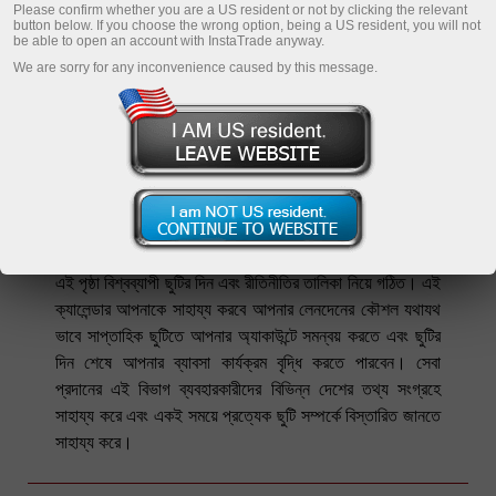
Please confirm whether you are a US resident or not by clicking the relevant
button below. If you choose the wrong option, being a US resident, you will not
be able to open an account with InstaTrade anyway.
We are sorry for any inconvenience caused by this message.
সারা বিশ্বে পালিত ছুটির দিন এবং বিশেষ
বিশেষ দিবসসমূহ
এই পৃষ্ঠা বিশ্বব্যাপী ছুটির দিন এবং রীতিনীতির তালিকা নিয়ে গঠিত। এই
ক্যালেন্ডার আপনাকে সাহায্য করবে আপনার লেনদেনের কৌশল যথাযথ
ভাবে সাপ্তাহিক ছুটিতে আপনার অ্যাকাউন্টে সমন্বয় করতে এবং ছুটির
দিন শেষে আপনার ব্যাবসা কার্যক্রম বৃদ্ধি করতে পারবেন। সেবা
প্রদানের এই বিভাগ ব্যবহারকারীদের বিভিন্ন দেশের তথ্য সংগ্রহে
সাহায্য করে এবং একই সময়ে প্রত্যেক ছুটি সম্পর্কে বিস্তারিত জানতে
সাহায্য করে।