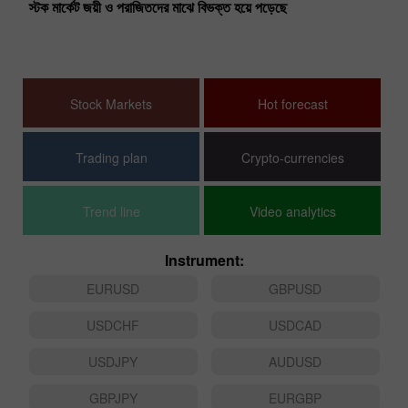
বিশ
স্টক মার্কেট জয়ী ও পরাজিতদের মাঝে বিভক্ত হয়ে পড়েছে
্ট।
EU
গতক
Stock Markets
Hot forecast
Trading plan
Crypto-currencies
Trend line
Video analytics
Instrument:
EURUSD
GBPUSD
USDCHF
USDCAD
USDJPY
AUDUSD
GBPJPY
EURGBP