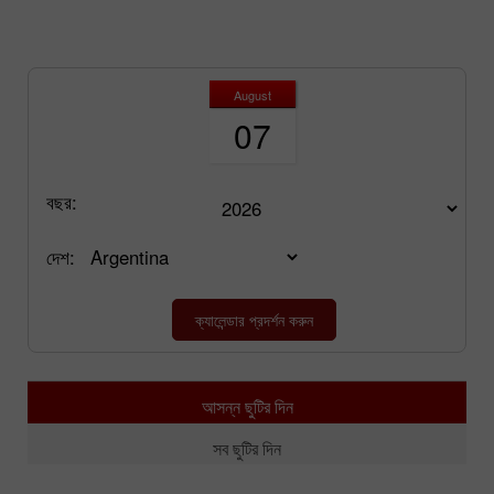
August
07
বছর:
দেশ:
আসন্ন ছুটির দিন
সব ছুটির দিন