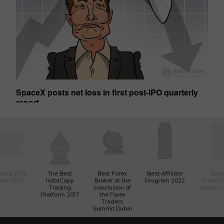
SpaceX posts net loss in first post-IPO quarterly
Ge
report
01:50 2026-08-07 UTC+00
01
 Best ECN
The Best
Best Forex
Best Affiliate
Best
ker 2017
InstaCopy
Broker at the
Program 2022
InstaTr
Trading
conclusion of
broker 
Platform 2017
the Forex
Traders
Summit Dubai