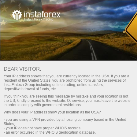
For traders
Analysis
বিশ্বের বিভিন্ন ছুটির দিন এবং রীতিনীতি
DEAR VISITOR,
বিশ্বের বিভিন্ন ছুটির দিন এবং রীতিনীতি
Your IP address shows that you are currently located in the USA. If you are a
resident of the United States, you are prohibited from using the services of
InstaFintech Group including online trading, online transfers,
deposit/withdrawal of funds, etc.
If you think you are seeing this message by mistake and your location is not
ডিপোজিট করুন
Money
the US, kindly proceed to the website. Otherwise, you must leave the website
in order to comply with government restrictions.
Why does your IP address show your location as the USA?
- you are using a VPN provided by a hosting company based in the United
States;
- your IP does not have proper WHOIS records;
- an error occurred in the WHOIS geolocation database.