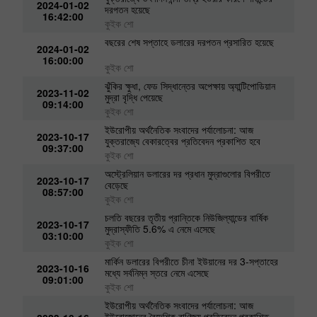
2024-01-02
দরপতন হয়েছে
16:42:00
কুইক শো
বছরের শেষ সপ্তাহে ডলারের দরপতন প্রসারিত হয়েছে
2024-01-02
16:00:00
কুইক শো
ঝুঁকির ক্ষুধা, ফেড সিদ্ধান্তের অপেক্ষায় অ্যান্টিপোডিয়ান
2023-11-02
মুদ্রা বৃদ্ধি পেয়েছে
09:14:00
কুইক শো
ইউরোপীয় অর্থনৈতিক সংবাদের পর্যালোচনা: আজ
2023-10-17
যুক্তরাজ্যে বেকারত্বের প্রতিবেদন প্রকাশিত হবে
09:37:00
কুইক শো
অস্ট্রেলিয়ান ডলারের দর প্রধান মুদ্রাগুলোর বিপরীতে
2023-10-17
বেড়েছে
08:57:00
কুইক শো
চলতি বছরের তৃতীয় প্রান্তিকে নিউজিল্যান্ডের বার্ষিক
2023-10-17
মুদ্রাস্ফীতি 5.6% এ নেমে এসেছে
03:10:00
কুইক শো
মার্কিন ডলারের বিপরীতে চীনা ইউয়ানের দর 3-সপ্তাহের
2023-10-16
মধ্যে সর্বনিম্ন স্তরে নেমে এসেছে
09:01:00
কুইক শো
ইউরোপীয় অর্থনৈতিক সংবাদের পর্যালোচনা: আজ
ইউরোজোনের বৈদেশিক বাণিজ্য প্রতিবেদন প্রকাশিত