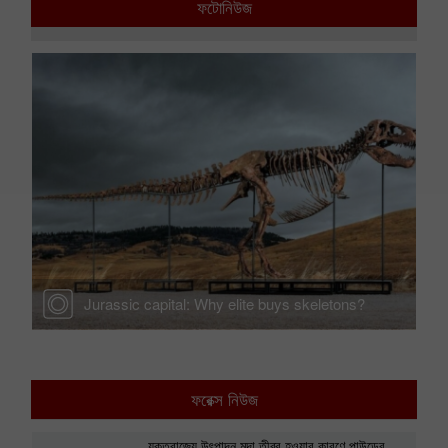
ফটোনিউজ
Jurassic capital: Why elite buys skeletons?
ফরেক্স নিউজ
যুক্তরাজ্যে উৎপাদন মন্দা তীব্র হওয়ার কারণে পাউন্ডের