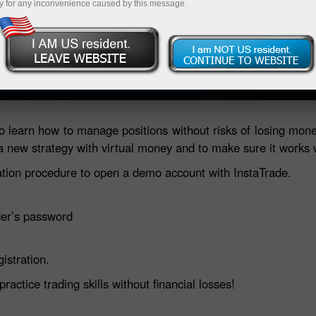
y for any inconvenience caused by this message.
Operaciones en el navegador
 dinero
 learn how to manage positions without risks of losing mone
a new strategy with virtual money and to make sure it works 
ation procedure to open a demo account with InstaTrade.
er’s password
gistration.
ctice trading skills without financial losses!