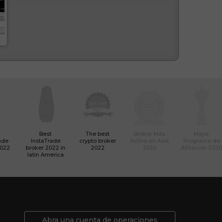
Best
The best
Bróker Más
Mejor
ade
InstaTrade
crypto broker
Activo en Asia
Programa de
2022
broker 2022 in
2022
2020
Afiliación 2020
latin America
Abra una cuenta de operaciones