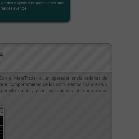
expertos y ajuste sus operaciones para
macroeconó
grandes eventos
con influen
previstos e
4
 Con el MetaTrader 4, un operador envía órdenes de
ar el comportamiento de los instrumentos financieros y
4 permite crear y usar los sistemas de operaciones