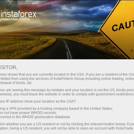
stantánea de la cuenta
Plataforma comercial
Para principiantes
Para Socios
Servicios de e
mo
ISITOR,
ess shows that you are currently located in the USA. If you are a resident of the Uni
isks at all.
ibited from using the services of InstaFintech Group including online trading, online
drawal of funds, etc.
t deposited
k you are seeing this message by mistake and your location is not the US, kindly pro
ional trading
herwise, you must leave the website in order to comply with government restrictions
w minutes. As
ur IP address show your location as the USA?
 get started
sing a VPN provided by a hosting company based in the United States;
splayed with
oes not have proper WHOIS records;
occurred in the WHOIS geolocation database.
irm whether you are a US resident or not by clicking the relevant button below. If y
ading on the
ption, being a US resident, you will not be able to open an account with InstaTrad