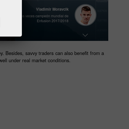
Vladimir Moravcik
Dos veces campeón mundial de
Registre una cuenta personal
Enfusion 2017/2018
Abra una cuenta de operaciones
Abra una cuenta demo
Ales Loprais
participante anual del legendario
Rally Dakar
y. Besides, savvy traders can also benefit from a
well under real market conditions.