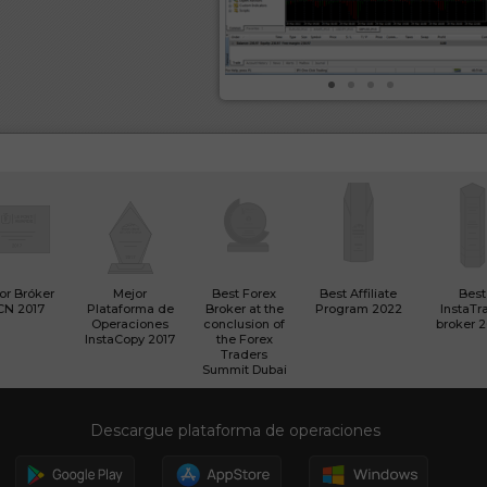
or Bróker
Mejor
Best Forex
Best Affiliate
Best
CN 2017
Plataforma de
Broker at the
Program 2022
InstaTr
Operaciones
conclusion of
broker 
InstaCopy 2017
the Forex
Traders
Summit Dubai
Descargue plataforma de operaciones