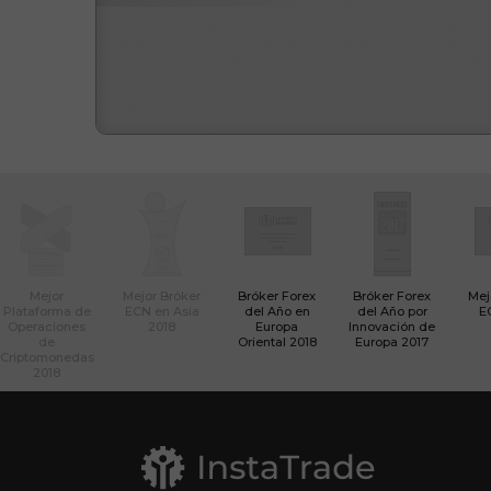
Mejor
Mejor Bróker
Bróker Forex
Bróker Forex
Mej
Plataforma de
ECN en Asia
del Año en
del Año por
E
Operaciones
2018
Europa
Innovación de
de
Oriental 2018
Europa 2017
Criptomonedas
2018