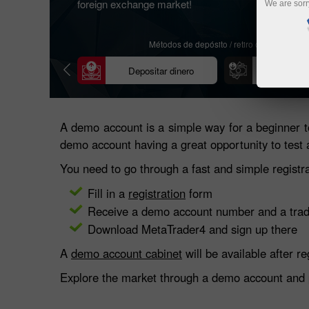
foreign exchange market!
We are sorr
nes
Métodos de depósito / retiro de fondos
Depositar dinero
Retirar
A demo account is a simple way for a beginner to
demo account having a great opportunity to test 
You need to go through a fast and simple registr
Fill in a
registration
form
Receive a demo account number and a trad
Download MetaTrader4 and sign up there
A
demo account cabinet
will be available after re
Explore the market through a demo account and pra