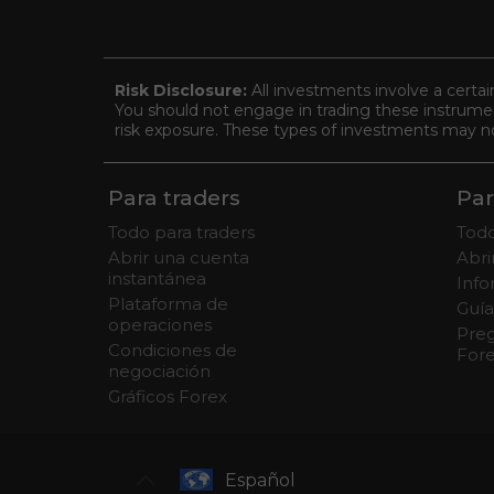
Risk Disclosure:
All investments involve a certai
You should not engage in trading these instrument
risk exposure. These types of investments may not 
Para traders
Par
Todo para traders
Todo
Abrir una cuenta
Abr
instantánea
Info
Plataforma de
Guía
operaciones
Preg
Condiciones de
For
negociación
Gráficos Forex
Español