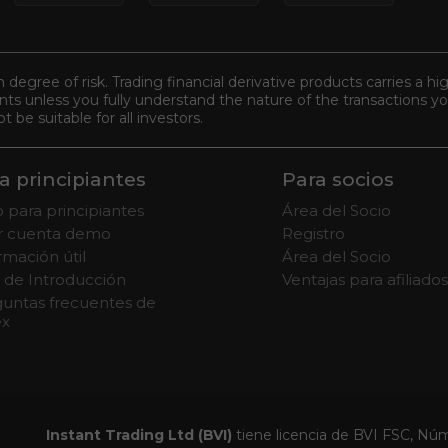
n degree of risk. Trading financial derivative products carries a hi
s unless you fully understand the nature of the transactions you
be suitable for all investors.
a principiantes
Para socios
 para principiantes
Área del Socio
ir cuenta demo
Registro
rmación útil
Área del Socio
 de Introducción
Ventajas para afiliados
untas frecuentes de
ex
Instant Trading Ltd (BVI)
tiene licencia de BVI FSC, Nú