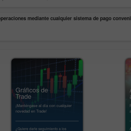
operaciones mediante cualquier sistema de pago conven
Gráficos de
Trade
¡Manténgase al día con cualquier
novedad en Trade!
¿Quiere darle seguimiento a los