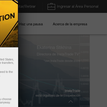
Depositar/Retirar
Ingresar al Área Personal
mpresa
Haz una pausa
Acerca de la empresa
Vladimir Moravcik
Ekaterina Stikhina
Dos veces campeón mundial de
Enfusion 2017/2018
Directora de InstaTrade TV*
ted States,
*con InstaTrade desde 2009
 transfers,
Ales Loprais
participante anual del legendario
ceed to the
Rally Dakar
.
InstaTrade
Viswanathan Anand
está orgulloso de la cooperación
15° Campeón Mundial de Ajedrez
ou choose
e anyway.