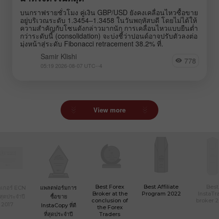
บนกราฟรายชั่วโมง คู่เงิน GBP/USD ยังคงเคลื่อนไหวซื้อขาย
อยู่บริเวณระดับ 1.3454–1.3458 ในวันพฤหัสบดี โดยไม่ได้ให้
ความสำคัญกับโซนดังกล่าวมากนัก การเคลื่อนไหวแบบยืนต่ำ
กว่าระดับนี้ (consolidation) จะบ่งชี้ว่าปอนด์อาจปรับตัวลงต่อ
มุ่งหน้าสู่ระดับ Fibonacci retracement 38.2% ที่.
Samir Klishi
778
05:19 2026-08-07 UTC--4
View more
Best Forex
Best Affiliate
Best
เกอร์ ECN
แพลตฟอร์มการ
Broker at the
Program 2022
InstaTr
ที่สุดประจำปี
ซื้อขาย
conclusion of
broker 
2017
InstaCopy ที่ดี
the Forex
ที่สุดประจำปี
Traders