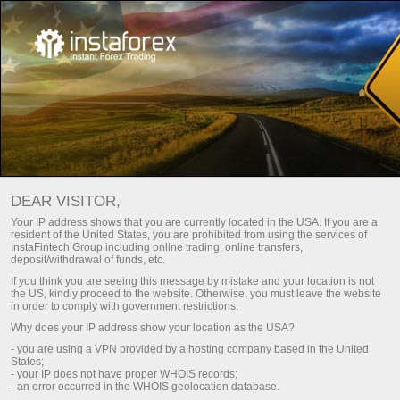
For traders
Trade analysis articles
Trade reviews
บทวิเคราะห์ตลาด FOREX –
DEAR VISITOR,
อัปเดตตลาดรายวัน
Your IP address shows that you are currently located in the USA. If you are a
resident of the United States, you are prohibited from using the services of
InstaFintech Group including online trading, online transfers,
deposit/withdrawal of funds, etc.
ญชีซื้อขาย
การฝากเงิน
If you think you are seeing this message by mistake and your location is not
the US, kindly proceed to the website. Otherwise, you must leave the website
in order to comply with government restrictions.
ัญชีเดโม่
การถอนเงิน
Why does your IP address show your location as the USA?
- you are using a VPN provided by a hosting company based in the United
States;
- your IP does not have proper WHOIS records;
- an error occurred in the WHOIS geolocation database.
Fresh analysis articles