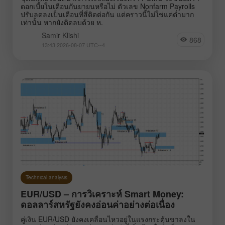
ดอกเบี้ยในเดือนกันยายนหรือไม่ ตัวเลข Nonfarm Payrolls
EURNZD
Silver
ปรับลดลงเป็นเดือนที่สี่ติดต่อกัน แต่คราวนี้ไม่ใช่แค่ต่ำมาก
เท่านั้น หากยังติดลบด้วย ห.
Gold
#USDX
Samir Klishi
868
13:43 2026-08-07 UTC--4
Analysts:
Go to the list of analysts
Technical analysis
Klishi Samir
Andreeva Natalia
Novak
EUR/USD – การวิเคราะห์ Smart Money:
ดอลลาร์สหรัฐยังคงอ่อนค่าอย่างต่อเนื่อง
คู่เงิน EUR/USD ยังคงเคลื่อนไหวอยู่ในแรงกระตุ้นขาลงใน