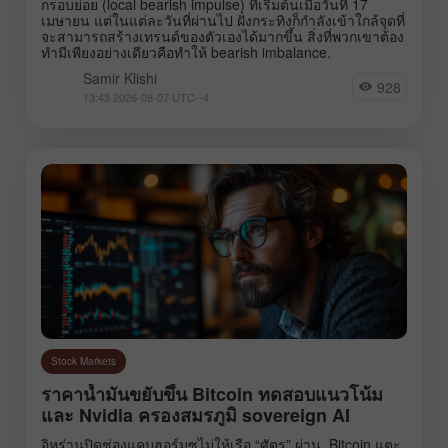
กรอบย่อย (local bearish impulse) ที่เริ่มต้นเมื่อวันที่ 17
เมษายน แต่ในแต่ละวันที่ผ่านไป ฝั่งกระทิงก็กำลังเข้าใกล้จุดที่
จะสามารถสร้างเทรนด์ของตัวเองได้มากขึ้น สิ่งที่พวกเขาต้อง
ทำมีเพียงอย่างเดียวคือทำให้ bearish imbalance.
Samir Klishi
928
13:43 2026-08-07 UTC--4
Stock Markets
ราคาน้ำมันขยับขึ้น Bitcoin ทดสอบแนวโน้ม
และ Nvidia ครองสมรภูมิ sovereign AI
อิหร่านปิดช่องแคบฮอร์มุซไม่ให้เรือ “ศัตรู” ผ่าน, Bitcoin แตะ