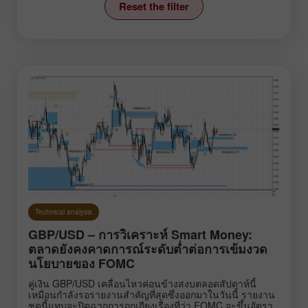
Reset the filter
News
Stock Markets
Technical analysis
Trading plan
Trend line
Wave analysis
Instruments:
Technical analysis
EURUSD
GBPUSD
GBP/USD – การวิเคราะห์ Smart Money:
USDCHF
USDCAD
ตลาดยังคงคาดการณ์ระดับต่ำต่อการเข้มงวด
นโยบายของ FOMC
USDJPY
AUDUSD
GBPJPY
EURGBP
คู่เงิน GBP/USD เคลื่อนไหวค่อนข้างสงบตลอดสัปดาห์นี้
เหมือนกำลังรอรายงานสำคัญที่สุดซึ่งออกมาในวันนี้ รายงาน
EURJPY
NZDUSD
ชุดนี้แทบจะปิดฉากการถกเถียงเรื่องที่ว่า FOMC จะขึ้นอัตรา