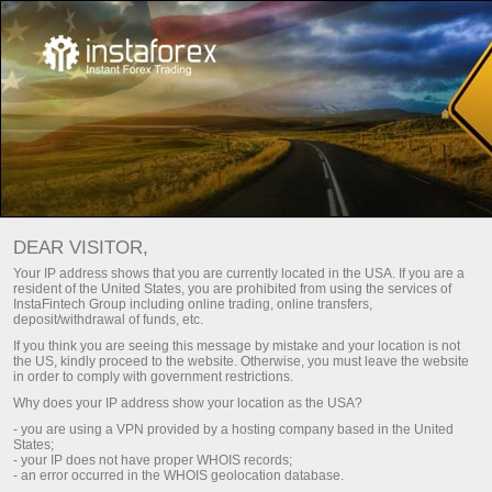
RSS FEEDS โดย INSTATRADE
DEAR VISITOR,
COMPANY
Your IP address shows that you are currently located in the USA. If you are a
resident of the United States, you are prohibited from using the services of
InstaFintech Group including online trading, online transfers,
เปิดบัญชีเทรด
deposit/withdrawal of funds, etc.
If you think you are seeing this message by mistake and your location is not
the US, kindly proceed to the website. Otherwise, you must leave the website
เปิดบัญชีเดโม
in order to comply with government restrictions.
Why does your IP address show your location as the USA?
- you are using a VPN provided by a hosting company based in the United
States;
RSS news feeds โดย InstaTrade Company จะรวบรวม
- your IP does not have proper WHOIS records;
- an error occurred in the WHOIS geolocation database.
และแสดงบทวิเคราะห์ต่างๆและข่าวเกี่ยวกับ forex ที่เข้า