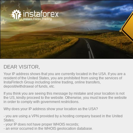
Principaux documents
DEAR VISITOR,
Principaux documents
Your IP address shows that you are currently located in the USA. If you are a
resident of the United States, you are prohibited from using the services of
InstaFintech Group including online trading, online transfers,
deposit/withdrawal of funds, etc.
Cette page présente les principaux documents
If you think you are seeing this message by mistake and your location is not
régissant les relations entre la société
the US, kindly proceed to the website. Otherwise, you must leave the website
InstaTrade et le client. Il est recommandé de lire
in order to comply with government restrictions.
très attentivement tous les documents
Why does your IP address show your location as the USA?
présentés dans cette section. Grâce aux
- you are using a VPN provided by a hosting company based in the United
informations fournies dans les documents, vous
States;
pouvez comprendre les principes
- your IP does not have proper WHOIS records;
- an error occurred in the WHOIS geolocation database.
fondamentaux du travail, ainsi que les droits et