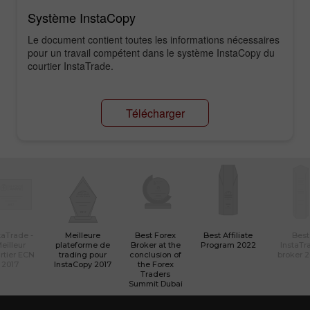
Système InstaCopy
Le document contient toutes les informations nécessaires
pour un travail compétent dans le système InstaCopy du
courtier InstaTrade.
Télécharger
taTrade -
Meilleure
Best Forex
Best Affiliate
Best
eilleur
plateforme de
Broker at the
Program 2022
InstaTr
rtier ECN
trading pour
conclusion of
broker 
2017
InstaCopy 2017
the Forex
Traders
Summit Dubai