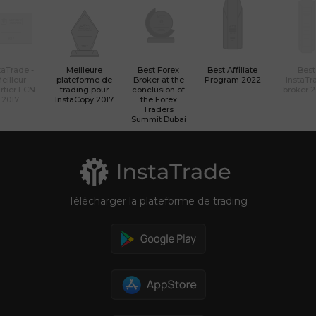
taTrade -
Meilleure
Best Forex
Best Affiliate
Best
eilleur
plateforme de
Broker at the
Program 2022
InstaTr
rtier ECN
trading pour
conclusion of
broker 
2017
InstaCopy 2017
the Forex
Traders
Summit Dubai
Télécharger la plateforme de trading