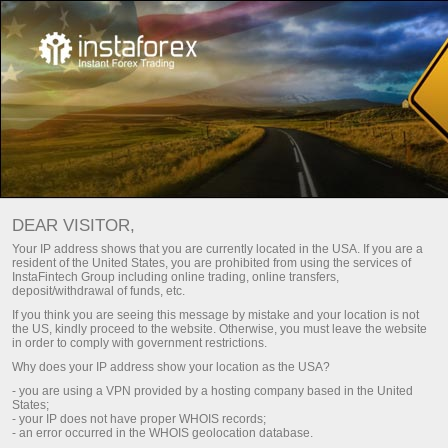
Page d’accueil
Pour les traders
Conditions de trading
Plateforme de trading
Plateforme de trading
DEAR VISITOR,
Your IP address shows that you are currently located in the USA. If you are a
resident of the United States, you are prohibited from using the services of
Chaque client d'InstaTrade a la possibilité de choisir une
InstaFintech Group including online trading, online transfers,
plateforme qui répond davantage à ses intérêts et à ses
deposit/withdrawal of funds, etc.
préférences dans le trading sur les plateformes financières
If you think you are seeing this message by mistake and your location is not
mondiales À ce jour, la société propose plusieurs types de
the US, kindly proceed to the website. Otherwise, you must leave the website
in order to comply with government restrictions.
terminaux de trading les plus populaires. Il convient de noter
Why does your IP address show your location as the USA?
que chacune des plateformes est responsable de la mise en
œuvre des différentes tâches du trader. Vous trouverez ci-
- you are using a VPN provided by a hosting company based in the United
States;
dessous des informations sur les demandes auxquelles
- your IP does not have proper WHOIS records;
chacune des plateformes de trading Web répond.
- an error occurred in the WHOIS geolocation database.