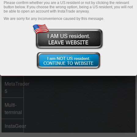
Please confirm whether you are a US resident or not by clicking the relevant
button below. If you choose the wrong option, being a US resident, you will not
be able to open an account with InstaTrade anyway.
Enregistrer un compte personnel
We are sorry for any inconvenience caused by this message.
Ouvrir un compte de trading
Ouvrir un compte de démonstration
MetaTrader
4
MetaTrader
5
Multi-
terminal
InstaGear