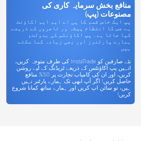
منافع بخش سرمایہ کاری کی
مصنوعات (پپ)
پپ ایک خاص قسم کا پی اے ایم ایم اکاؤنٹ
ہے جس کا انتظام پیشہ ور تاجروں کے ذریعے
کیا جاتا ہے۔ پپ اکاؤنٹس کی بدولت،
ہمارے پارٹنرز اور بھی زیادہ کما سکتے
ہیں
نئے صارفین کو InstaTrade کی طرف متوجہ کریں،
انہیں پپ اکاؤنٹس کے ذریعے ٹریڈنگ کے لیے روشن
کریں، اور ان کی کامیاب تجارت پر 50% منافع
حاصل کریں! اگر آپ ابھی تک ہمارے پارٹنر نہیں
ہیں، تو سائن اپ کریں اور ہمارے ساتھ کمانا شروع
کریں!