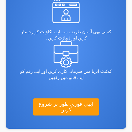
کسی بھی آسان طریقے سے اپنے اکاؤنٹ کو رجسٹر
کریں اور ڈیپازٹ کریں۔
کلائنٹ ایریا میں سرمایہ کاری کریں اور اپنے رقم کو
اپنے قابو میں رکھیں
ابھی فوری طور پر شروع
کریں