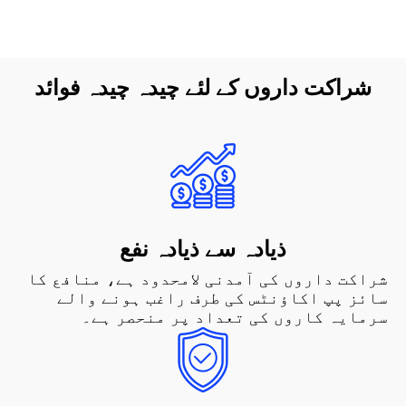
شراکت داروں کے لئے چیدہ چیدہ فوائد
ذیادہ سے ذیادہ نفع
شراکت داروں کی آمدنی لامحدود ہے، منافع کا
سائز پپ اکاؤنٹس کی طرف راغب ہونے والے
سرمایہ کاروں کی تعداد پر منحصر ہے۔