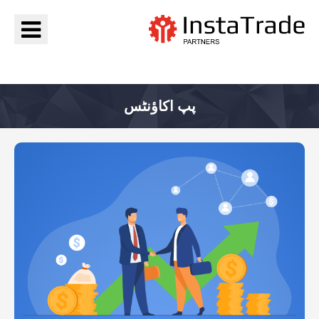
جائیں InstaTrade
پپ اکاؤنٹس