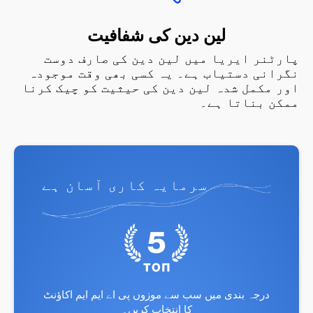
لین دین کی شفافیت
پارٹنر ایریا میں لین دین کی صارف دوست
نگرانی دستیاب ہے۔ یہ کسی بھی وقت موجودہ
اور مکمل شدہ لین دین کی حیثیت کو چیک کرنا
ممکن بناتا ہے۔
سرمایہ کاری آسان ہے
درجہ بندی میں سب سے موزوں پی اے ایم ایم اکاؤنٹ
کا انتخاب کریں۔