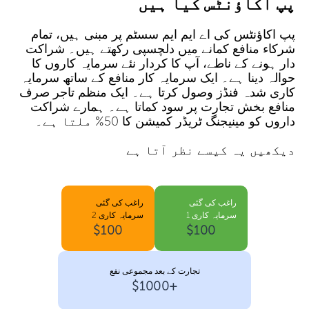
پپ اکاؤنٹس کیا ہیں
پپ اکاؤنٹس کی اے ایم ایم سسٹم پر مبنی ہیں، تمام
شرکاء منافع کمانے میں دلچسپی رکھتے ہیں۔ شراکت
دار ہونے کے ناطے، آپ کا کردار نئے سرمایہ کاروں کا
حوالہ دینا ہے۔ ایک سرمایہ کار منافع کے ساتھ سرمایہ
کاری شدہ فنڈز وصول کرتا ہے۔ ایک منظم تاجر صرف
منافع بخش تجارت پر سود کماتا ہے۔ ہمارے شراکت
داروں کو مینیجنگ ٹریڈر کمیشن کا 50% ملتا ہے۔
دیکھیں یہ کیسے نظر آتا ہے
راغب کی گئی
راغب کی گئی
سرمایہ کاری 1
سرمایہ کاری 2
$100
$100
تجارت کے بعد مجموعی نفع
+$1000