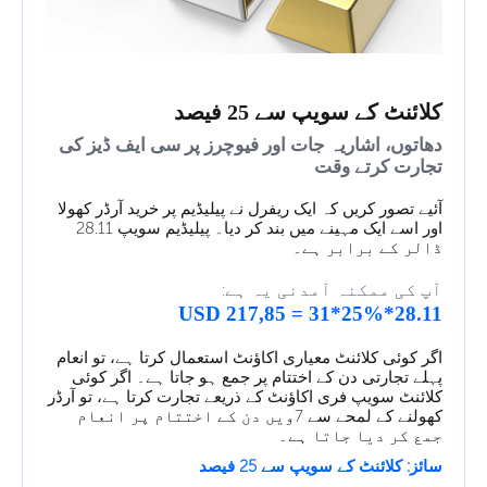
کلائنٹ کے سویپ سے 25 فیصد
دھاتوں، اشاریہ جات اور فیوچرز پر سی ایف ڈیز کی
تجارت کرتے وقت
آئیے تصور کریں کہ ایک ریفرل نے پیلیڈیم پر خرید آرڈر کھولا
اور اسے ایک مہینے میں بند کر دیا۔ پیلیڈیم سویپ 28.11
ڈالر کے برابر ہے۔
آپ کی ممکنہ آمدنی یہ ہے:
28.11*25%*31 = 217,85 USD
اگر کوئی کلائنٹ معیاری اکاؤنٹ استعمال کرتا ہے، تو انعام
پہلے تجارتی دن کے اختتام پر جمع ہو جاتا ہے۔ اگر کوئی
کلائنٹ سویپ فری اکاؤنٹ کے ذریعے تجارت کرتا ہے، تو آرڈر
کھولنے کے لمحے سے 7ویں دن کے اختتام پر انعام
جمع کر دیا جاتا ہے۔
سائز: کلائنٹ کے سویپ سے 25 فیصد