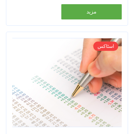
مزید
اسٹاکس