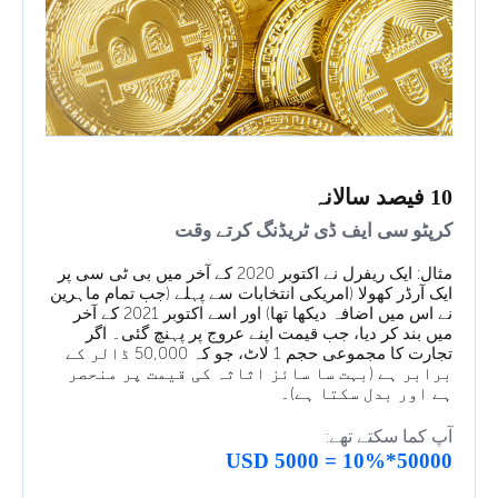
10 فیصد سالانہ
کرپٹو سی ایف ڈی ٹریڈنگ کرتے وقت
مثال: ایک ریفرل نے اکتوبر 2020 کے آخر میں بی ٹی سی پر
ایک آرڈر کھولا (امریکی انتخابات سے پہلے (جب تمام ماہرین
نے اس میں اضافہ دیکھا تھا) اور اسے اکتوبر 2021 کے آخر
میں بند کر دیا، جب قیمت اپنے عروج پر پہنچ گئی۔ اگر
تجارت کا مجموعی حجم 1 لاٹ، جو کہ 50,000 ڈالر کے
برابر ہے (بہت سا سائز اثاثہ کی قیمت پر منحصر
ہے اور بدل سکتا ہے)۔
آپ کما سکتے تھے:
50000*10% = 5000 USD