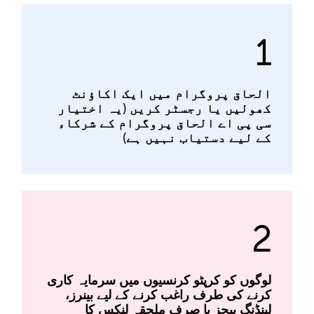
1
الحاق پروگرام میں ایک اکاؤنٹ
کھولیں یا رجسٹر کریں (یہ اختیار
سی پی اے الحاق پروگرام کے شرکاء
کے لیے دستیاب نہیں ہے)
2
لوگوں کو کرپٹو کرنسیوں میں سرمایہ کاری
کرنے کی طرف راغب کرنے کے لیے بینرز،
لینڈنگ پیجز یا صرف ملحقہ لنکس کا