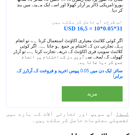
یورو/امریکی ڈالر پر آرڈر کھولا اور اسے ایک مہینے میں بند
کر دیا۔
اس طرح، آپ حاصل کر سکتے ہیں:
31*0.05*10 = 16,5 USD
اگر کوئی کلائنٹ معیاری اکاؤنٹ استعمال کرتا ہے، تو انعام
پہلے تجارتی دن کے اختتام پر جمع ہو جاتا ہے۔ اگر کوئی
کلائنٹ سویپ فری اکاؤنٹ کے ذریعے تجارت کرتا ہے، تو آرڈر
کھولنے کے لمحے سے 7ویں دن کے اختتام پر انعام
جمع کر دیا جاتا ہے۔
سائز: ایک دن میں 0.05 پیپس (خرید و فروخت کے آرڈرز کے
برابر)
مزید
لہذا
آپ سویپ اور تجارتی آلات کے بارے میں
تفصیلی معلومات حاصل کر سکتے ہیں۔