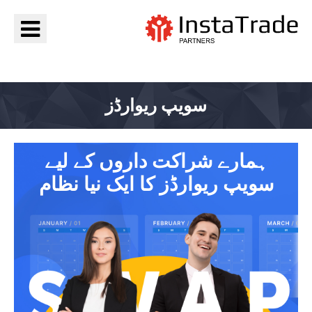
جائیں InstaTrade
سویپ ریوارڈز
ہمارے شراکت داروں کے لیے
سویپ ریوارڈز کا ایک نیا نظام