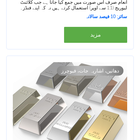
انعام صرف اس صورت میں جمع کیا جاتا ہے جب کلائنٹ
لیوریج (1:1 سے اوپر) استعمال کرتے ہیں نہ کہ اپنے فنڈز۔
سائز: 10 فیصد سالانہ
مزید
دھاتیں، اشاریہ جات، فیوچرز