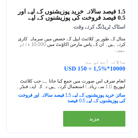
1.5 فیصد سالانہ خرید پوزیشنوں کے لیے اور
0.5 فیصد فروخت کی پوزیشنوں کے لیے
اسٹاک ٹریڈنگ کرتے وقت
مثال کے طور پر: کلائنٹ ایپل کے حصص میں سرمایہ کاری
کرتے ہیں۔ ان کے پاس مارجن اکاؤنٹ میں 10,000 ڈالر
ہیں۔
سالانہ آمدنی ہے:
10000*1,5% = 150 USD
انعام صرف اس صورت میں جمع کیا جاتا ہے جب کلائنٹ
لیوریج (1:1 سے زیادہ) استعمال کرتے ہیں نہ کہ اپنے فنڈز۔
سائز: خرید پوزیشنوں کے لیے 1.5 فیصد سالانہ اور فروخت
کی پوزیشنوں کے لیے 0.5 فیصد
مزید