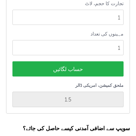
تجارت کا حجم، لاٹ
مہینوں کی تعداد
حساب لگائیں
ملحق کمیشن، امریکی ڈالر
1.5
سویپ سے اضافی آمدنی کیسے حاصل کی جائے؟