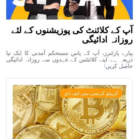
آپ کے کلائنٹ کی پوزیشنوں کے لئے
روزانہ ادائیگی
پیارے پارٹنرز، آپ کے پاس مستحکم آمدنی کا ایک نیا
ذریعہ ہے: اپنے کلائنٹس کے عہدوں سے روزانہ ادائیگی
حاصل کریں!
کریپٹو کرنسی سی ایف ڈی