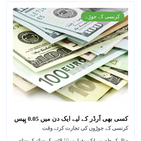
کرنسی کے جوڑے
کسی بھی آرڈر کے لیے ایک دن میں 0.05 پِپس
کرنسی کے جوڑوں کی تجارت کرتے وقت
مثال کے طور پر، ایک ریفرل نے 10 لاٹس کے سائز کے ساتھ