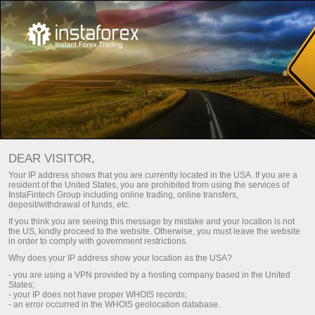
Главная
Трейдерам
Трейдерам ИнстаТрейд
DEAR VISITOR,
Раздел для тех, кто уже работает на рынке. Здесь
Your IP address shows that you are currently located in the USA. If you are a
resident of the United States, you are prohibited from using the services of
представлен перечень наших сервисов, инструментов,
InstaFintech Group including online trading, online transfers,
торговых условий в компании ИнстаТрейд, бонусов,
deposit/withdrawal of funds, etc.
способы вывода и пополнения счета, аналитика,
If you think you are seeing this message by mistake and your location is not
графики, видеообзоры, горячие новости, конкурсы и
the US, kindly proceed to the website. Otherwise, you must leave the website
in order to comply with government restrictions.
акции, спортивные проекты ИнстаТрейд и обучение.
Why does your IP address show your location as the USA?
- you are using a VPN provided by a hosting company based in the United
States;
Зарегистрировать личный аккаунт
- your IP does not have proper WHOIS records;
- an error occurred in the WHOIS geolocation database.