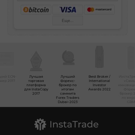
Еще...
ший ECN-
Лучшая
Лучший
Best Broker /
ИнстаТр
кер 2017
торговая
Форекс-
International
«Сам
платформа
брокер по
Investor
инновац
для InstaCopy
итогам
Awards 2022
Форек
2017
саммита
брокер 2
Forex Traders
по вер
Dubai–2023
GBM