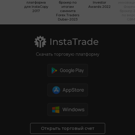
платформа
брокер по
Investor
инновац
для InstaCopy
итогам
Awards 2022
Форек
2017
саммита
брокер 2
Forex Traders
по вер
Dubai–2023
GBM
Скачать торговую платформу
Открыть торговый счет