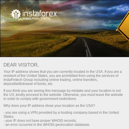
КАК ОТКРЫТЬ ТОРГОВЫЙ СЧЕТ?
Скачать торговую платформу MetaTrader
DEAR VISITOR,
Your IP address shows that you are currently located in the USA. If you are a
resident of the United States, you are prohibited from using the services of
InstaFintech Group including online trading, online transfers,
Как открыть торговый счет?
deposit/withdrawal of funds, etc.
If you think you are seeing this message by mistake and your location is not
the US, kindly proceed to the website. Otherwise, you must leave the website
Реальный торговый счет — это денежный
in order to comply with government restrictions.
депозит для торговли на финансовых рынках,
Why does your IP address show your location as the USA?
открываемый трейдером в брокерской компании.
- you are using a VPN provided by a hosting company based in the United
States;
Открытие такого счета подразумевает внесение
- your IP does not have proper WHOIS records;
средств на депозит с целью совершения сделки
- an error occurred in the WHOIS geolocation database.