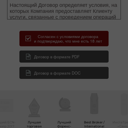
Согласен с условиями договора
и подтверждаю, что мне есть 18 лет
Договор в формате PDF
Договор в формате DOC
ший ECN-
Лучшая
Лучший
Best Broker /
ИнстаТр
кер 2017
торговая
Форекс-
International
«Сам