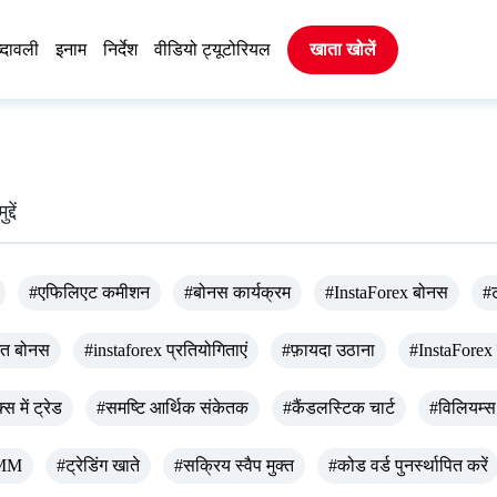
्दावली
इनाम
निर्देश
वीडियो ट्यूटोरियल
खाता खोलें
दें
#एफिलिएट कमीशन
#बोनस कार्यक्रम
#InstaForex बोनस
#ट
गत बोनस
#instaforex प्रतियोगिताएं
#फ़ायदा उठाना
#InstaForex
स में ट्रेड
#समष्टि आर्थिक संकेतक
#कैंडलस्टिक चार्ट
#विलियम्स
MM
#ट्रेडिंग खाते
#सक्रिय स्वैप मुक्त
#कोड वर्ड पुनर्स्थापित करें