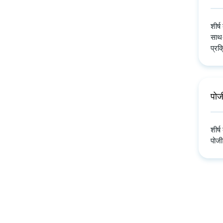
शीर्
साथ-
प्रक
पोज
शीर्
पोजी