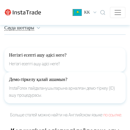
KK
Сауда шоттары
Негізгі есепті ашу әдісі неге?
Негізгі есепті ашу әдісі неге?
Демо-тіркелу қалай ашамын?
InstaForex пайдаланушыларына арналған демо-тіркеу (ID)
ашу процедурасы.
Больше статей можно найти на Английском языке
по ссылке
.