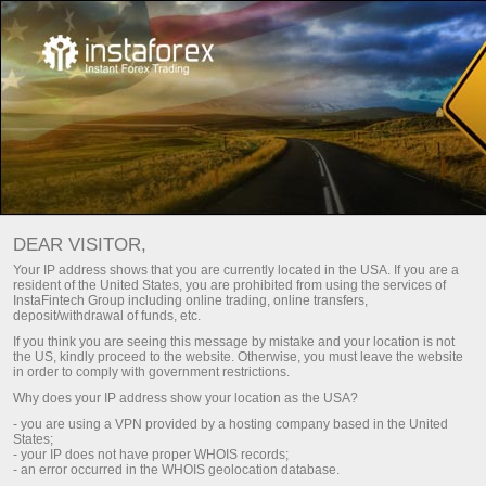
InstaTrade的安全性
在InstaTrade公司开设账户后，客户将受到金融和技
DEAR VISITOR,
术方面的全面保护。而且，InstaTrade公司使用的绝
Your IP address shows that you are currently located in the USA. If you are a
大多数技术都具有银行级别的保护水平。
resident of the United States, you are prohibited from using the services of
InstaFintech Group including online trading, online transfers,
deposit/withdrawal of funds, etc.
InstaTrade
is proud to be a sponsor of
If you think you are seeing this message by mistake and your location is not
the US, kindly proceed to the website. Otherwise, you must leave the website
in order to comply with government restrictions.
Why does your IP address show your location as the USA?
Dragon Racing
InstaTrade
- you are using a VPN provided by a hosting company based in the United
(Formula E)
Loprais Team
States;
(Dakar Rally)
- your IP does not have proper WHOIS records;
- an error occurred in the WHOIS geolocation database.