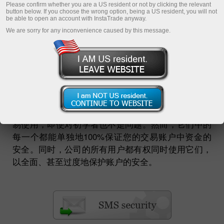
Please confirm whether you are a US resident or not by clicking the relevant
开设交易账户
button below. If you choose the wrong option, being a US resident, you will not
be able to open an account with InstaTrade anyway.
开设模拟帐户
We are sorry for any inconvenience caused by this message.
如果您正在使用下面的技术，那您的交易账户不但会
免受黑客的攻击，而且还拥有能终结任何入侵您交易
账户的潜在风险的额外保护。每种类型的保护都很容
易使用，即使对初学者也不是问题。然而，它们中的
每一个都能单独地100%保证您的交易账户中资金的
安全。同时，公司的所有用户都有权同时使用它们，
以全面、甚至过度地保护账户的安全。