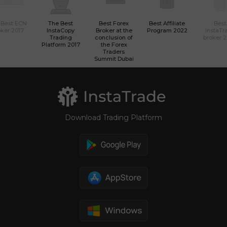
 Best ECN
The Best
Best Forex
Best Affiliate
Best
ker 2017
InstaCopy
Broker at the
Program 2022
InstaTr
Trading
conclusion of
broker 
Platform 2017
the Forex
Traders
Summit Dubai
Download Trading Platform