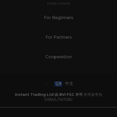
Insta charts
For Beginners
For Partners
Cooperation
中文
Instant Trading Ltd 由 BVI FSC 许可
许可证号为
SIBA/L/14/1082