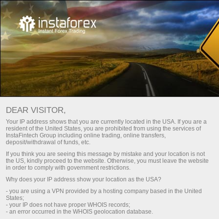
Keselamatan bersama
InstaTrade
DEAR VISITOR,
Membuka akaun bersama Syarikat InstaTrade,
Your IP address shows that you are currently located in the USA. If you are a
pelanggan akan menerima perlindungan sepenuhnya
resident of the United States, you are prohibited from using the services of
InstaFintech Group including online trading, online transfers,
dalam aspek kewangan dan teknikal .Selain itu,
deposit/withdrawal of funds, etc.
sebahagian besar teknologi yang digunakan oleh
If you think you are seeing this message by mistake and your location is not
the US, kindly proceed to the website. Otherwise, you must leave the website
Syarikat InstaTrade mempunyai tahap perlindungan
in order to comply with government restrictions.
bank .
Why does your IP address show your location as the USA?
- you are using a VPN provided by a hosting company based in the United
States;
InstaTrade
berbesar hati untuk menjadi
- your IP does not have proper WHOIS records;
penaja
- an error occurred in the WHOIS geolocation database.