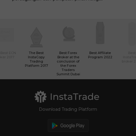
 Best ECN
The Best
Best Forex
Best Affiliate
Best
ker 2017
InstaCopy
Broker at the
Program 2022
InstaTr
Trading
conclusion of
broker 
Platform 2017
the Forex
Traders
Summit Dubai
Download Trading Platform